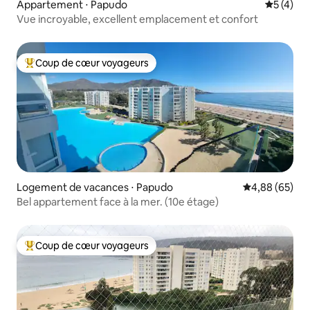
Appartement ⋅ Papudo
Évaluatio
5 (4)
Vue incroyable, excellent emplacement et confort
Coup de cœur voyageurs
Coups de cœur voyageurs les plus appréciés
Logement de vacances ⋅ Papudo
Évaluation mo
4,88 (65)
Bel appartement face à la mer. (10e étage)
Coup de cœur voyageurs
Coups de cœur voyageurs les plus appréciés