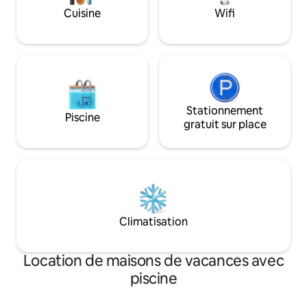
serviettes de bain
kayaks. Nous disposons du Wi-Fi et de la
Cuisine
Wifi
tout le linge de lit.
télévision par câble. À quelques minutes
du centre de Papudo.
Stationnement
Piscine
gratuit sur place
Climatisation
Location de maisons de vacances avec
piscine