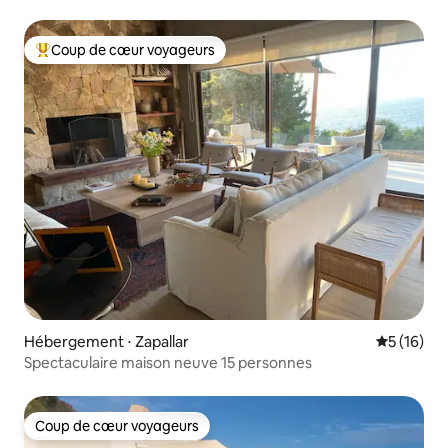
Coup de cœur voyageurs
Coups de cœur voyageurs les plus appréciés
Hébergement ⋅ Zapallar
Évaluation
5 (16)
Spectaculaire maison neuve 15 personnes
Coup de cœur voyageurs
Coup de cœur voyageurs