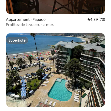
Appartement ⋅ Papudo
Évaluation mo
4,89 (73)
Profitez de la vue sur la mer.
Superhôte
Superhôte