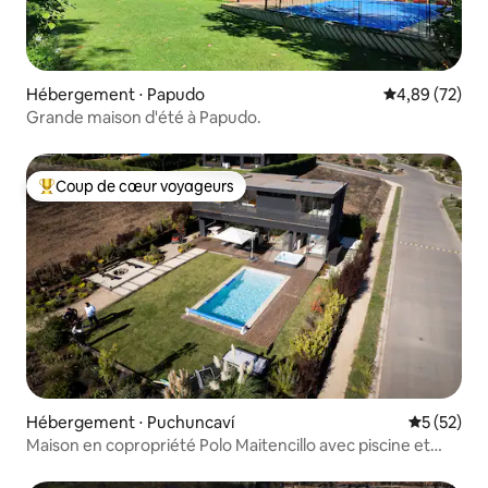
Hébergement ⋅ Papudo
Évaluation mo
4,89 (72)
Grande maison d'été à Papudo.
Coup de cœur voyageurs
Coups de cœur voyageurs les plus appréciés
Hébergement ⋅ Puchuncaví
Évaluation
5 (52)
Maison en copropriété Polo Maitencillo avec piscine et
jacuzzi