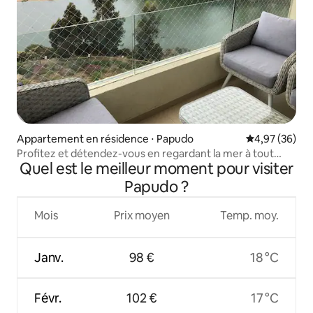
Appartement en résidence ⋅ Papudo
Évaluation mo
4,97 (36)
Profitez et détendez-vous en regardant la mer à tout
Quel est le meilleur moment pour visiter
moment
Papudo ?
Mois
Prix moyen
Temp. moy.
Janv.
98 €
18 °C
Févr.
102 €
17 °C