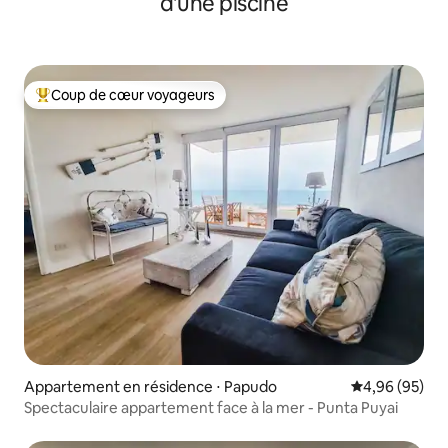
d'une piscine
Coup de cœur voyageurs
Coups de cœur voyageurs les plus appréciés
Appartement en résidence ⋅ Papudo
Évaluation mo
4,96 (95)
Spectaculaire appartement face à la mer - Punta Puyai