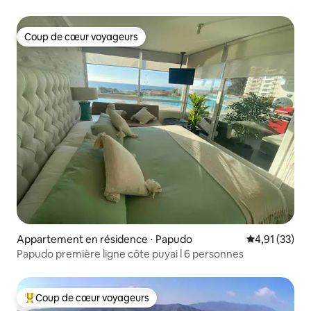
Coup de cœur voyageurs
Coup de cœur voyageurs
Appartement en résidence ⋅ Papudo
Évaluation mo
4,91 (33)
Papudo première ligne côte puyai l 6 personnes
Coup de cœur voyageurs
Coups de cœur voyageurs les plus appréciés