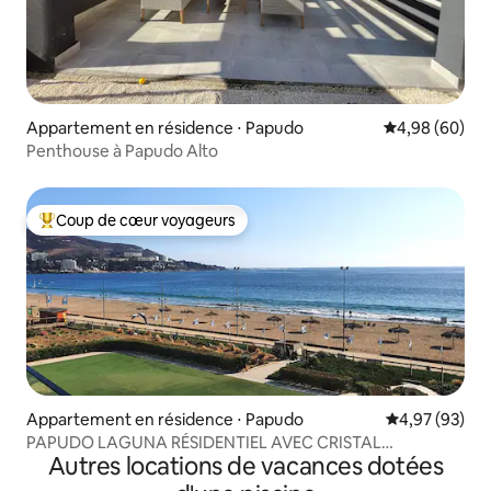
Appartement en résidence ⋅ Papudo
Évaluation mo
4,98 (60)
Penthouse à Papudo Alto
Coup de cœur voyageurs
Coups de cœur voyageurs les plus appréciés
Appartement en résidence ⋅ Papudo
Évaluation mo
4,97 (93)
PAPUDO LAGUNA RÉSIDENTIEL AVEC CRISTAL
Autres locations de vacances dotées
LAGOONS