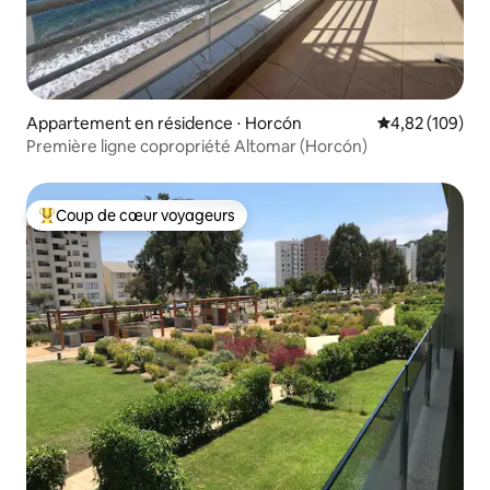
Appartement en résidence ⋅ Horcón
Évaluation moy
4,82 (109)
Première ligne copropriété Altomar (Horcón)
Coup de cœur voyageurs
Coups de cœur voyageurs les plus appréciés