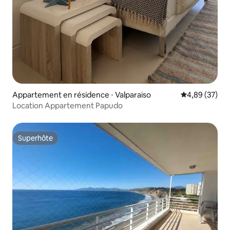
Appartement en résidence ⋅ Valparaiso
Évaluation mo
4,89 (37)
Location Appartement Papudo
Superhôte
Superhôte