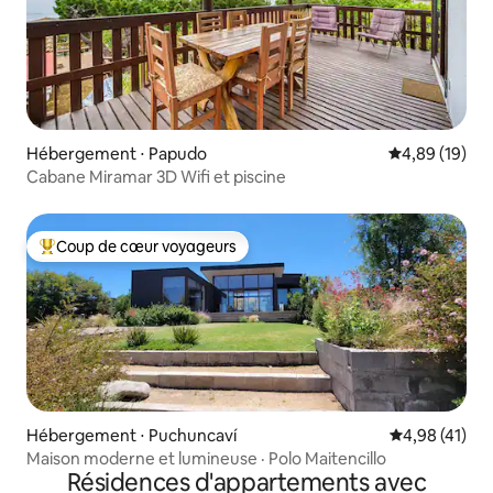
Hébergement ⋅ Papudo
Évaluation mo
4,89 (19)
Cabane Miramar 3D Wifi et piscine
Coup de cœur voyageurs
Coups de cœur voyageurs les plus appréciés
Hébergement ⋅ Puchuncaví
Évaluation mo
4,98 (41)
Maison moderne et lumineuse · Polo Maitencillo
Résidences d'appartements avec