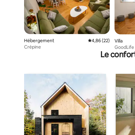
Hébergement
Évaluation moyenne sur
4,86 (22)
Villa
Crépine
GoodLife 
Le confor