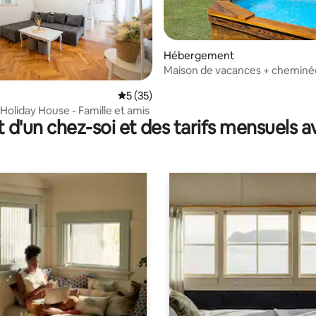
Hébergement
Maison de vacances + cheminé
intérieure
 la base de 22 commentaires : 4,86 sur 5
Évaluation moyenne sur la base de 35 co
5 (35)
Holiday House - Famille et amis
t d'un chez-soi et des tarifs mensuels 