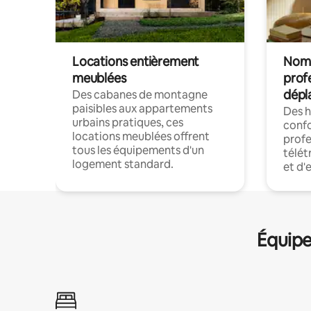
Locations entièrement
Noma
meublées
prof
dépl
Des cabanes de montagne
paisibles aux appartements
Des 
urbains pratiques, ces
confo
locations meublées offrent
profe
tous les équipements d'un
télét
logement standard.
et d'
Équipe