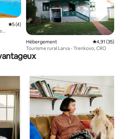
Évaluation moyenne sur la base de 4 commentaires : 5 sur 5
5 (4)
e
Hébergement
Évaluation moyenne su
4,91 (35)
mmentaires : 5 sur 5
Tourisme rural Larva - Trenkovo, CRO
avantageux