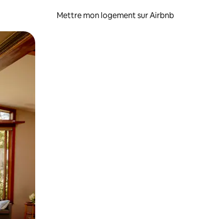
Mettre mon logement sur Airbnb
sant glisser.