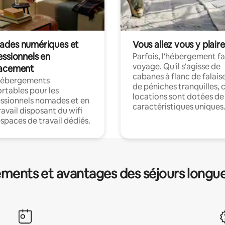
des numériques et
Vous allez vous y plaire
essionnels en
Parfois, l'hébergement fai
voyage. Qu'il s'agisse de
acement
cabanes à flanc de falais
hébergements
de péniches tranquilles, 
rtables pour les
locations sont dotées de
ssionnels nomades et en
caractéristiques uniques
ravail disposant du wifi
espaces de travail dédiés.
ments et avantages des séjours longu