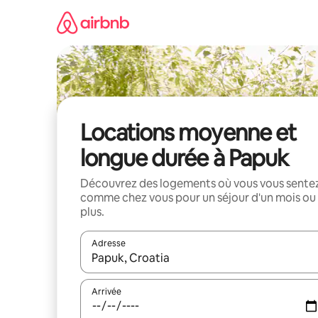
Aller
directement
au
contenu
Locations moyenne et
longue durée à Papuk
Découvrez des logements où vous vous sente
comme chez vous pour un séjour d'un mois ou
plus.
Adresse
Lorsque les résultats s'affichent, utilisez les flèc
Arrivée