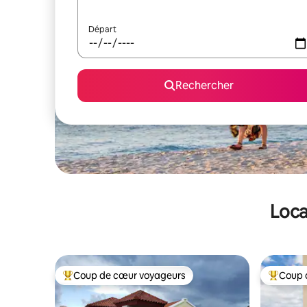
Départ
Rechercher
Loca
Coup de cœur voyageurs
Coup 
Coups de cœur voyageurs les plus appréciés
Coups de