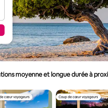
tions moyenne et longue durée à prox
de cœur voyageurs
Coup de cœur voyageurs
 cœur voyageurs les plus appréciés
Coup de cœur voyageurs