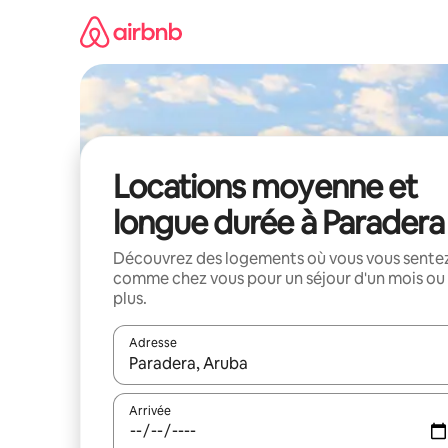
Aller
directement
au
contenu
Locations moyenne et
longue durée à Paradera
Découvrez des logements où vous vous sente
comme chez vous pour un séjour d'un mois ou
plus.
Adresse
Lorsque les résultats s'affichent, utilisez les flèc
Arrivée