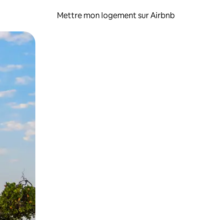
Mettre mon logement sur Airbnb
sant glisser.