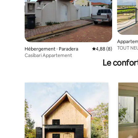
Appartem
TOUT NEU
Hébergement ⋅ Paradera
Évaluation moyenne su
4,88 (8)
BAINS ~ Vu
Casibari Appartement
l'océan ~ 
Le confor