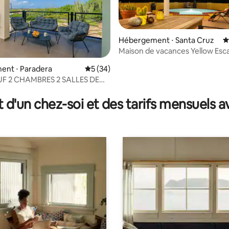
Hébergement ⋅ Santa Cruz
É
Maison de vacances Yellow Esc
ent ⋅ Paradera
Évaluation moyenne sur la base de 34 co
5 (34)
F 2 CHAMBRES 2 SALLES DE
r la base de 8 commentaires : 4,88 sur 5
e sur le coucher de soleil et
Balcon !
t d'un chez-soi et des tarifs mensuels 