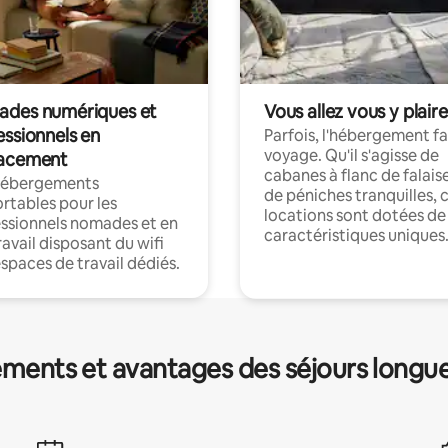
des numériques et
Vous allez vous y plaire
essionnels en
Parfois, l'hébergement fai
voyage. Qu'il s'agisse de
acement
cabanes à flanc de falais
hébergements
de péniches tranquilles, 
rtables pour les
locations sont dotées de
ssionnels nomades et en
caractéristiques uniques
ravail disposant du wifi
espaces de travail dédiés.
ments et avantages des séjours longu