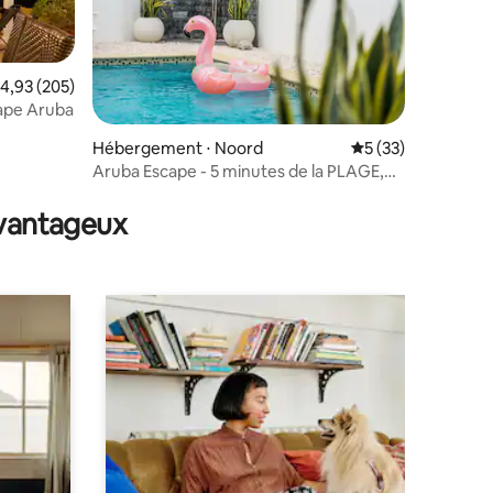
valuation moyenne sur la base de 205 commentaires : 4,93 sur 5
4,93 (205)
ape Aruba
mmentaires : 5 sur 5
Hébergement ⋅ Noord
Évaluation moyenne
5 (33)
Aruba Escape - 5 minutes de la PLAGE,
nouvelle villa !
avantageux