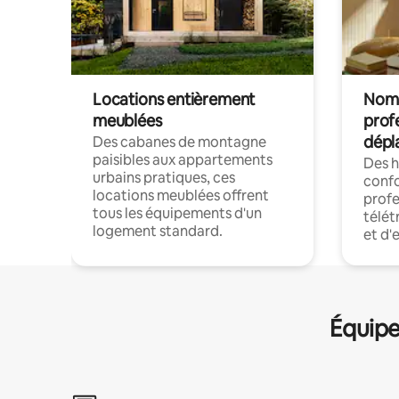
Locations entièrement
Noma
meublées
prof
dépl
Des cabanes de montagne
paisibles aux appartements
Des 
urbains pratiques, ces
confo
locations meublées offrent
profe
tous les équipements d'un
télét
logement standard.
et d'
Équipe