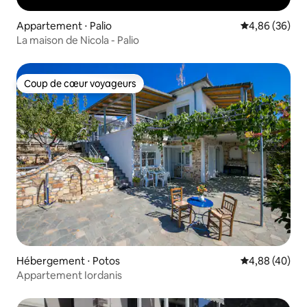
Appartement ⋅ Palio
Évaluation mo
4,86 (36)
La maison de Nicola - Palio
Coup de cœur voyageurs
Coup de cœur voyageurs
Hébergement ⋅ Potos
Évaluation mo
4,88 (40)
Appartement Iordanis