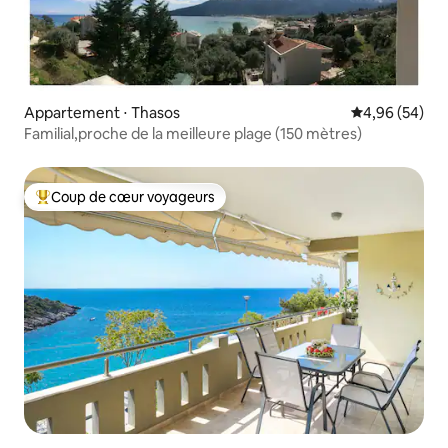
Appartement ⋅ Thasos
Évaluation mo
4,96 (54)
Familial,proche de la meilleure plage (150 mètres)
Coup de cœur voyageurs
Coups de cœur voyageurs les plus appréciés