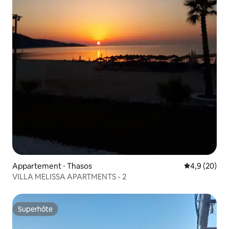
Appartement ⋅ Thasos
Évaluation m
4,9 (20)
VILLA MELISSA APARTMENTS - 2
Superhôte
Superhôte