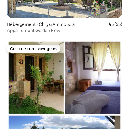
Hébergement ⋅ Chrysi Ammoudia
Évaluation
5 (35)
Appartement Golden Flow
Coup de cœur voyageurs
Coup de cœur voyageurs