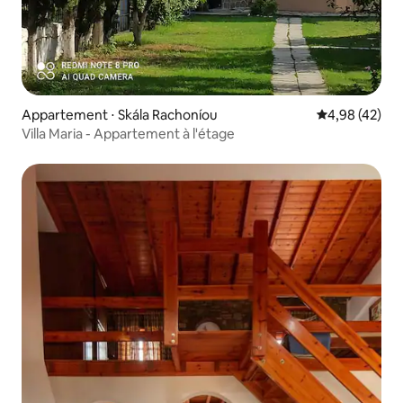
Appartement ⋅ Skála Rachoníou
Évaluation mo
4,98 (42)
Villa Maria - Appartement à l'étage