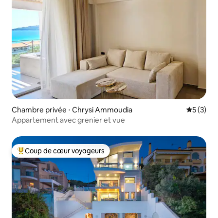
Chambre privée ⋅ Chrysi Ammoudia
Évaluatio
5 (3)
Appartement avec grenier et vue
Coup de cœur voyageurs
Coups de cœur voyageurs les plus appréciés