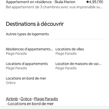
Appartement en résidence ⋅ Skala Marion
Évaluation mo
4,95 (19)
Bel appartement de 3 chambres avec vue imprenable sur
la mer
Destinations à découvrir
Autres types de logements
Résidences d'appartements en location
Locations de villas
Plage Paradis
Plage Paradis
Locations d'appartements
Location de maisons de vacances
Plage Paradis
Plage Paradis
Locations en bord de mer
Grèce
Airbnb
Grèce
Plage Paradis
Locations en bord de mer