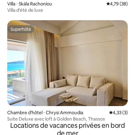
Villa ⋅ Skála Rachoníou
Évaluation mo
4,79 (38)
Villa d'été de luxe
Superhôte
Superhôte
Chambre d'hôtel ⋅ Chrysi Ammoudia
Évaluation m
4,33 (3)
Suite Deluxe avec loft à Golden Beach, Thassos
Locations de vacances privées en bord
de mer