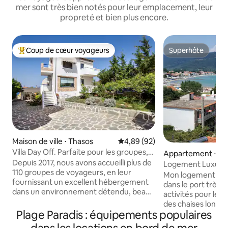
mer sont très bien notés pour leur emplacement, leur
propreté et bien plus encore.
Coup de cœur voyageurs
Superhôte
Coups de cœur voyageurs les plus appréciés
Superhôte
Maison de ville ⋅ Thasos
Évaluation moyenne sur la base
4,89 (92)
Villa Day Off. Parfaite pour les groupes,
Appartement ⋅ Th
avec un grand jardin et un barbecue.
Depuis 2017, nous avons accueilli plus de
Logement Luxury 
110 groupes de voyageurs, en leur
Mon logement est à
fournissant un excellent hébergement
dans le port très pi
dans un environnement détendu, beau,
activités pour les 
calme et convivial. Il s'agit d'une villa
des chaises longue
insulaire traditionnelle construite par
Plage Paradis : équipements populaires
Raisons pour lesq
notre famille avec amour, dans le
mon logement: lu