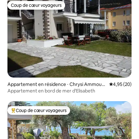
Coup de cœur voyageurs
Coup de cœur voyageurs
Appartement en résidence ⋅ Chrysi Ammoudi
Évaluation mo
4,95 (20)
a
Appartement en bord de mer d'Elisabeth
Coup de cœur voyageurs
Coups de cœur voyageurs les plus appréciés