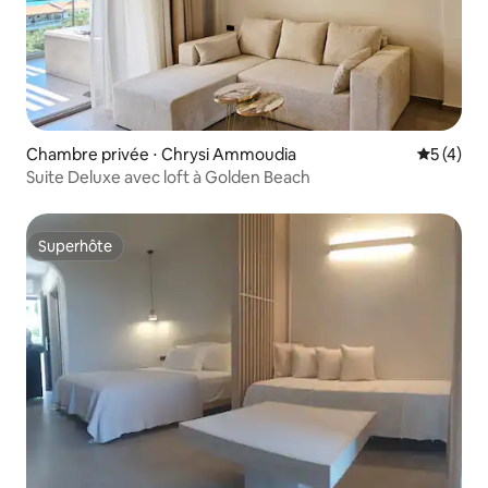
Chambre privée ⋅ Chrysi Ammoudia
Évaluatio
5 (4)
Suite Deluxe avec loft à Golden Beach
Superhôte
Superhôte