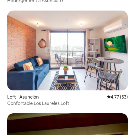
Hébergement à Asunción !
Loft ⋅ Asunción
Évaluation mo
4,77 (53)
Confortable Los Laureles Loft