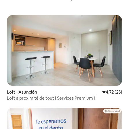
Loft ⋅ Asunción
Évaluation mo
4,72 (25)
Loft à proximité de tout ! Services Premium !