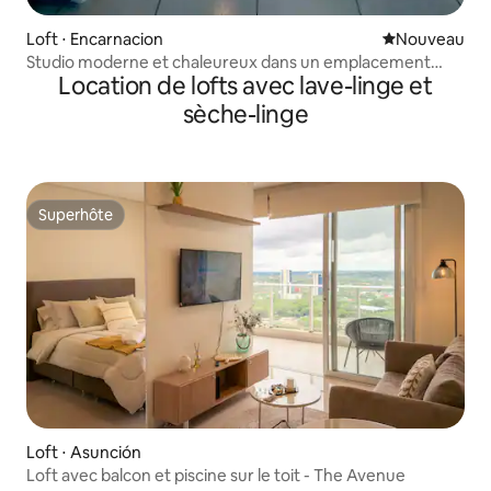
Loft ⋅ Encarnacion
Nouvel hébe
Nouveau
Studio moderne et chaleureux dans un emplacement
Location de lofts avec lave-linge et
privilégié
sèche-linge
Superhôte
Superhôte
Loft ⋅ Asunción
Loft avec balcon et piscine sur le toit - The Avenue