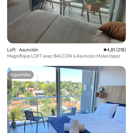
Loft ⋅ Asunción
Évaluation moy
4,81 (218)
Magnifique LOFT avec BALCON à Asuncion Molas lopez
Superhôte
Superhôte