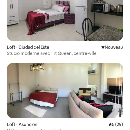
Loft ⋅ Ciudad del Este
Nouvel hébe
Nouveau
Studio moderne avec 1 lit Queen, centre-ville
Loft ⋅ Asunción
Évaluation
5 (29)