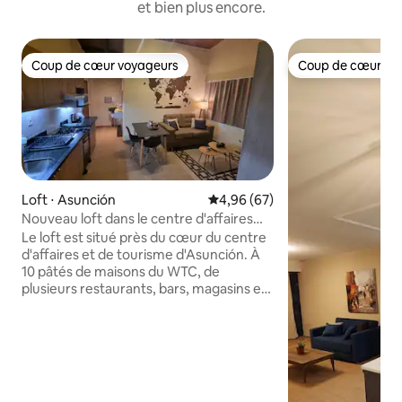
et bien plus encore.
Coup de cœur voyageurs
Coup de cœur vo
Coup de cœur voyageurs
Coup de cœur vo
Loft ⋅ Asunción
Évaluation moyenne sur la base
4,96 (67)
Nouveau loft dans le centre d'affaires
d'Asunción
Le loft est situé près du cœur du centre
d'affaires et de tourisme d'Asunción. À
10 pâtés de maisons du WTC, de
plusieurs restaurants, bars, magasins et
à 10 minutes de l'aéroport. Large offre
gastronomique et divertissement dans
le quartier. Équipé avec beaucoup de
style pour rendre votre séjour
confortable. Il dispose d'une télévision
intelligente, d'une connexion Wi-Fi, d'un