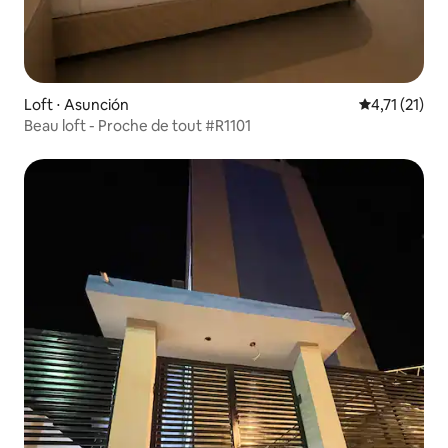
Loft ⋅ Asunción
Évaluation m
4,71 (21)
Beau loft - Proche de tout #R1101