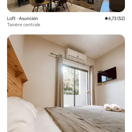
Loft ⋅ Asunción
Évaluation mo
4,73 (52)
Tanière centrale