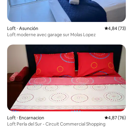
Loft ⋅ Asunción
Évaluation mo
4,84 (73)
Loft moderne avec garage sur Molas Lopez
Loft ⋅ Encarnacion
Évaluation mo
4,87 (76)
Loft Perla del Sur - Circuit Commercial Shopping