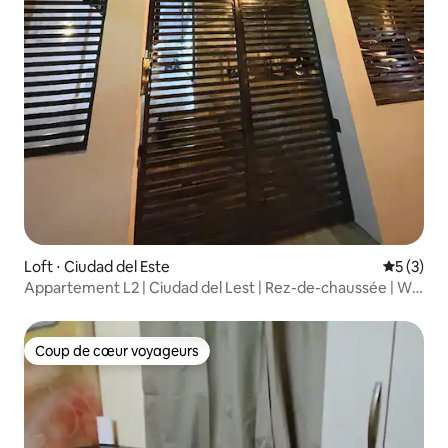
Loft ⋅ Ciudad del Este
Évaluatio
5 (3)
Appartement L2 | Ciudad del Lest | Rez-de-chaussée | Wi-
Fi |
Coup de cœur voyageurs
Coup de cœur voyageurs