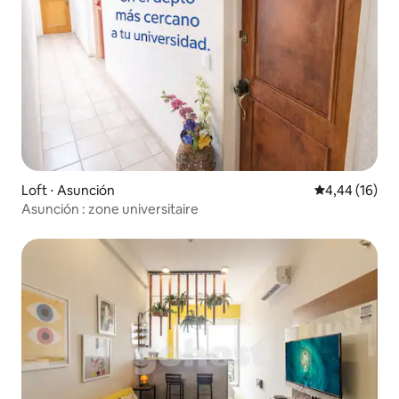
Loft ⋅ Asunción
Évaluation mo
4,44 (16)
Asunción : zone universitaire