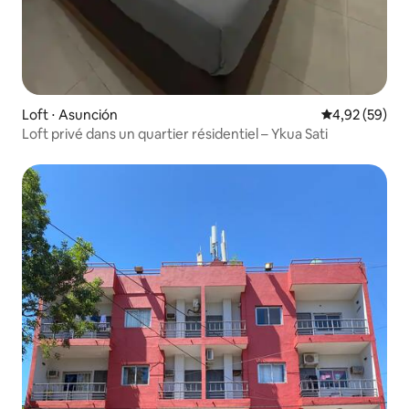
Loft ⋅ Asunción
Évaluation mo
4,92 (59)
Loft privé dans un quartier résidentiel – Ykua Sati