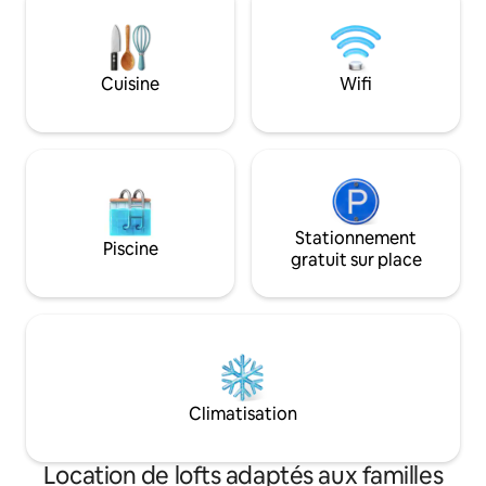
et tout ce dont v
un séjour inoublia
dispose d'un ascen
l'accès à l'appart
Cuisine
Wifi
confortable. »
Stationnement
Piscine
gratuit sur place
Climatisation
Location de lofts adaptés aux familles