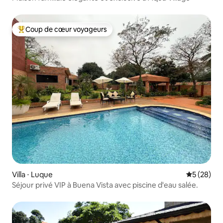
Coup de cœur voyageurs
Coups de cœur voyageurs les plus appréciés
Villa ⋅ Luque
Évaluation
5 (28)
Séjour privé VIP à Buena Vista avec piscine d'eau salée.