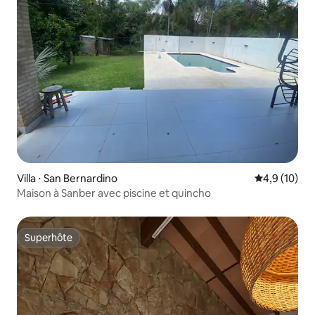
Villa ⋅ San Bernardino
Évaluation m
4,9 (10)
Maison à Sanber avec piscine et quincho
Superhôte
Superhôte