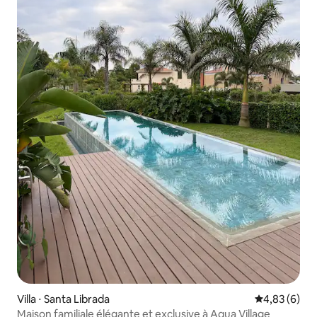
Villa ⋅ Santa Librada
Évaluation m
4,83 (6)
Maison familiale élégante et exclusive à Aqua Village