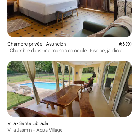
Chambre privée ⋅ Asunción
Évaluatio
5 (9)
· Chambre dans une maison coloniale · Piscine, jardin et
WiFi ·
Villa ⋅ Santa Librada
Villa Jasmin – Aqua Village