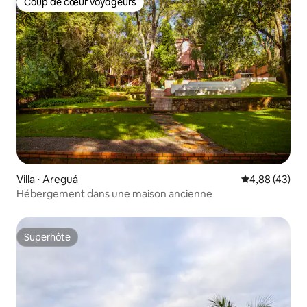
Coup de cœur voyageurs
Coup de cœur voyageurs
Villa ⋅ Areguá
Évaluation mo
4,88 (43)
Hébergement dans une maison ancienne
Superhôte
Superhôte