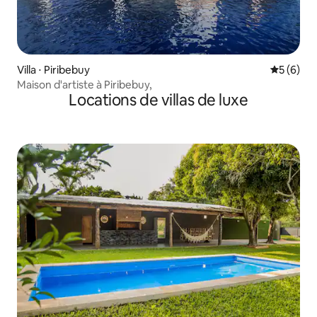
Villa ⋅ Piribebuy
Évaluatio
5 (6)
Maison d'artiste à Piribebuy,
Locations de villas de luxe