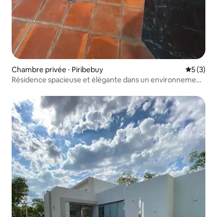
Chambre privée ⋅ Piribebuy
Évaluatio
5 (3)
Résidence spacieuse et élégante dans un environnement
naturel