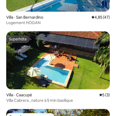
Villa ⋅ San Bernardino
Évaluation mo
4,85 (47)
Logement HOGAN
Superhôte
Superhôte
Villa ⋅ Caacupé
Évaluatio
5 (3)
Villa Cabrera , nature à 5 min basilique