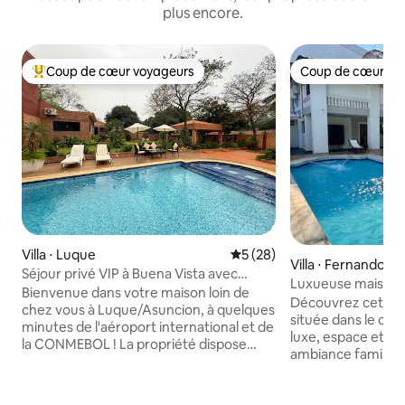
plus encore.
Coup de cœur voyageurs
Coup de cœur vo
Coups de cœur voyageurs les plus appréciés
Coup de cœur vo
Villa ⋅ Luque
Évaluation moyenne sur la b
5 (28)
Villa ⋅ Fernando de
Séjour privé VIP à Buena Vista avec
Luxueuse maison 
piscine d'eau salée.
Bienvenue dans votre maison loin de
Découvrez cette p
chez vous à Luque/Asuncion, à quelques
située dans le cent
minutes de l'aéroport international et de
luxe, espace et c
la CONMEBOL ! La propriété dispose
ambiance familial
d'un salon, d'un canapé et d'un
élégant, des espac
charmant quincho avec un gril en acier
piscine privée, c'es
inoxydable. Profitez de la piscine d'eau