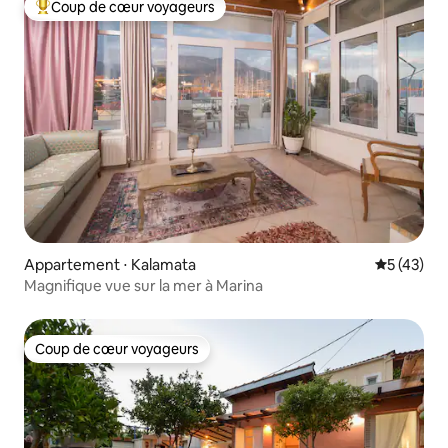
Coup de cœur voyageurs
Coups de cœur voyageurs les plus appréciés
Appartement ⋅ Kalamata
Évaluation
5 (43)
Magnifique vue sur la mer à Marina
Coup de cœur voyageurs
Coup de cœur voyageurs