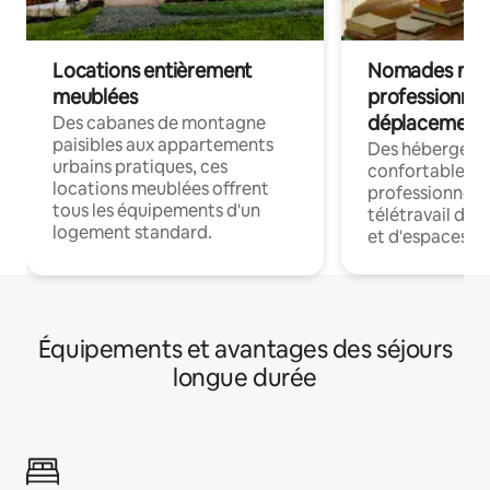
Locations entièrement
Nomades num
meublées
professionnel
déplacement
Des cabanes de montagne
paisibles aux appartements
Des hébergem
urbains pratiques, ces
confortables p
locations meublées offrent
professionnels
tous les équipements d'un
télétravail dis
logement standard.
et d'espaces de
Équipements et avantages des séjours
longue durée