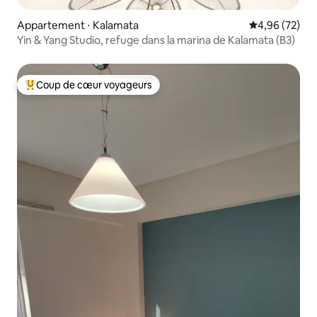
Appartement ⋅ Kalamata
Évaluation mo
4,96 (72)
Yin & Yang Studio, refuge dans la marina de Kalamata (B3)
Coup de cœur voyageurs
Coups de cœur voyageurs les plus appréciés