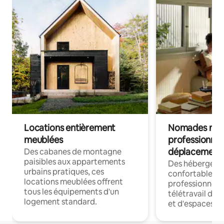
Locations entièrement
Nomades num
meublées
professionnel
déplacement
Des cabanes de montagne
paisibles aux appartements
Des hébergem
urbains pratiques, ces
confortables p
locations meublées offrent
professionnels
tous les équipements d'un
télétravail dis
logement standard.
et d'espaces de