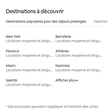
Destinations à découvrir
Destinations populaires pour des séjours prolongés
Destinati
New York
Barcelone
Locations moyenne et longue durée
Locations moyenne et longue durée
Florence
Athènes
Locations moyenne et longue durée
Locations moyenne et longue durée
Miami
Montréal
Locations moyenne et longue durée
Locations moyenne et longue durée
Seattle
Afficher plus
Locations moyenne et longue durée
* Des exclusions peuvent s'appliquer en fonction des zones