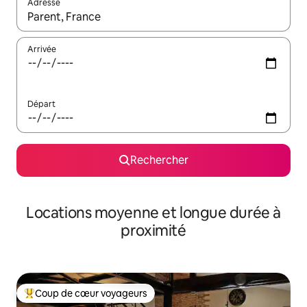
Adresse
Lorsque les résultats s'affichent, utilisez les flèches vers le hau
Arrivée
Départ
Rechercher
Locations moyenne et longue durée à
proximité
Coup de cœur voyageurs
Coups de cœur voyageurs les plus appréciés