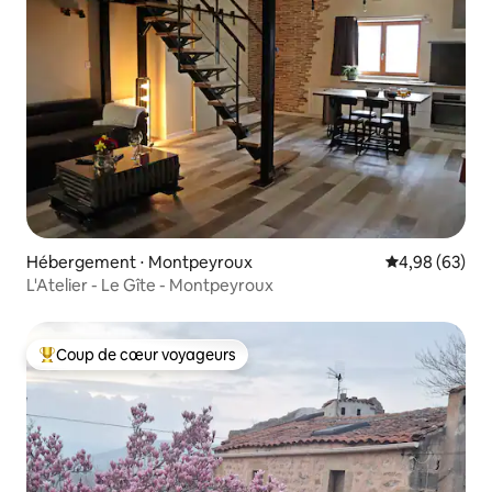
Hébergement ⋅ Montpeyroux
Évaluation mo
4,98 (63)
L'Atelier - Le Gîte - Montpeyroux
Coup de cœur voyageurs
Coups de cœur voyageurs les plus appréciés