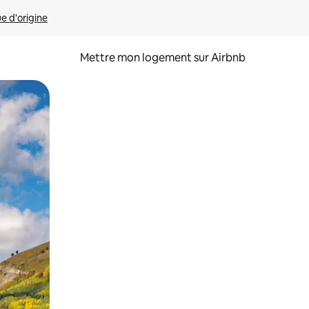
ue d'origine
Mettre mon logement sur Airbnb
sant glisser.