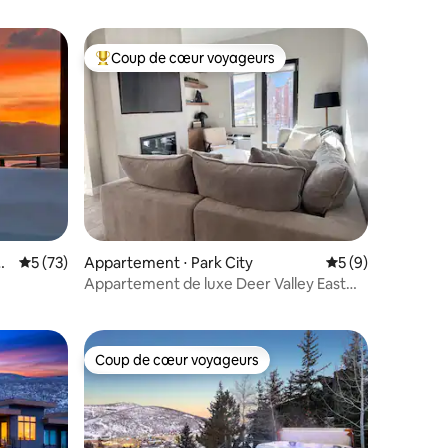
Coup de cœur voyageurs
lus appréciés
Coups de cœur voyageurs les plus appréciés
a
Évaluation moyenne sur la base de 73 commentaires : 5 sur 5
5 (73)
Appartement ⋅ Park City
Évaluation moyenn
5 (9)
mmentaires : 5 sur 5
Appartement de luxe Deer Valley East
Village + jacuzzi
Coup de cœur voyageurs
Coup de cœur voyageurs