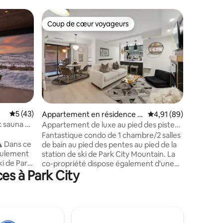
Appartem
Coup de cœur voyageurs
Coup
lus appréciés
Coup de cœur voyageurs
Coups d
Joyau de 
aux piste
Occasion 
terrasse
situé dan
seulemen
Snow Park
pour se 
divertiss
terrasse
ntaires : 4,75 sur 5
que vous 
Évaluation moyenne sur la base de 43 commentaires : 5 sur 5
5 (43)
Appartement en résidence ⋅
Évaluation moyenne su
4,91 (89)
privé ou 
Park City
c sauna et
Appartement de luxe au pied des pistes,
conforta
1 chambre, 2 salles de bain - Capacité
Fantastique condo de 1 chambre/2 salles
vous appr
d'hébergement de 4 personnes
️ Dans ce
de bain au pied des pentes au pied de la
C'est l'e
seulement
station de ski de Park City Mountain. La
avant de 
ki de Park
co-propriété dispose également d'une
aventure
es à Park City
Canyons.
piscine extérieure chauffée (ouverte
terrasse 
e dispose
toute l'année) + un très grand jacuzzi
de climat
née
intérieur, une salle de sport et un sauna.
location 
moderne
Chambre principale : Lit King Size avec
 pas
salle de bain attenante + douche à
z-vous
l'italienne Poste de travail Beaucoup