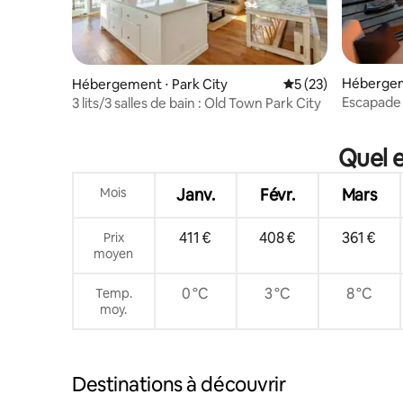
Hébergem
Hébergement ⋅ Park City
Évaluation moyenne
5 (23)
Escapade à
3 lits/3 salles de bain : Old Town Park City
vélo, ran
Quel e
Mois
Janv.
Févr.
Mars
411 €
408 €
361 €
Prix
moyen
0 °C
3 °C
8 °C
Temp.
moy.
Destinations à découvrir