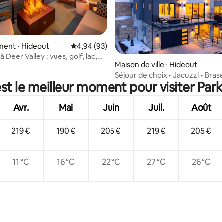
ent ⋅ Hideout
Évaluation moyenne sur la base de 93 commen
4,94 (93)
 sur la base de 23 commentaires : 5 sur 5
 Deer Valley : vues, golf, lac,
Maison de ville ⋅ Hideout
donnée et ski
Séjour de choix • Jacuzzi • Bras
st le meilleur moment pour visiter Park
de Deer Valley
Avr.
Mai
Juin
Juil.
Août
219 €
190 €
205 €
219 €
205 €
11 °C
16 °C
22 °C
27 °C
26 °C