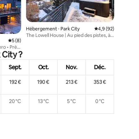
taires : 4,94 sur 5
Hébergement ⋅ Park City
Évaluation moyenne s
4,9 (92)
The Lowell House | Au pied des pistes, à
Évaluation moyenne sur la base de 8 commentaires : 5 sur 5
5 (8)
quelques pas de Main Street
ero • Près
 City ?
Sept.
Oct.
Nov.
Déc.
192 €
190 €
213 €
353 €
20 °C
13 °C
5 °C
0 °C