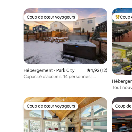
Coup de cœur voyageurs
Coup 
Coup de cœur voyageurs
Coups de
Hébergement ⋅ Park City
Évaluation moyenne su
4,92 (12)
Capacité d'accueil : 14 personnes |
Hébergeme
Jacuzzi + salle de jeux • Silver Creek
Tout nouv
accès aux 
Coup de cœur voyageurs
Coup de
Coup de cœur voyageurs
Coup de