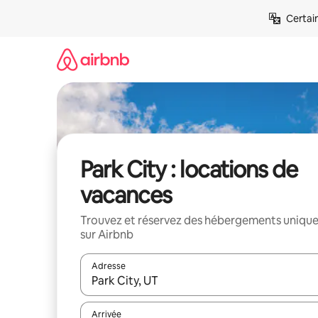
Aller
Certai
directement
au
contenu
Park City : locations de
vacances
Trouvez et réservez des hébergements uniqu
sur Airbnb
Adresse
Lorsque les résultats s'affichent, utilisez les flèc
Arrivée