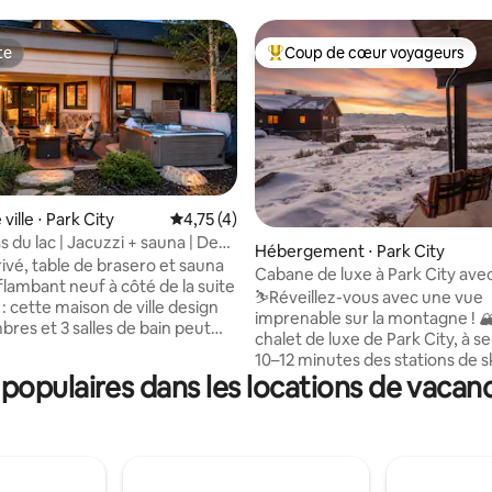
te
Coup de cœur voyageurs
te
Coups de cœur voyageurs les p
ville ⋅ Park City
Évaluation moyenne sur la base de 4 comme
4,75 (4)
 du lac | Jacuzzi + sauna | Deer
Hébergement ⋅ Park City
 la base de 114 commentaires : 4,96 sur 5
ivé, table de brasero et sauna
Cabane de luxe à Park City ave
flambant neuf à côté de la suite
vue sur la montagne
⛷️Réveillez-vous avec une vue
 : cette maison de ville design
imprenable sur la montagne ! 
bres et 3 salles de bain peut
chalet de luxe de Park City, à 
r 6 personnes et dispose de deux
10–12 minutes des stations de s
ize, d'un lit queen size, d'une
opulaires dans les locations de vacanc
City Mountain, Deer Valley et 
e chef, d'une connexion Wi-Fi
Cette paisible retraite hivernal
d'un local à skis. À quelques pas,
d'un sauna privé, d'une chemi
mmunautaire où l'on peut se
confortable et d'un intérieur 
vec une plage de sable fin et du
dont les voyageurs ne tarissent
ccupe les journées d'été ; des
d'éloges. Après le ski, détende