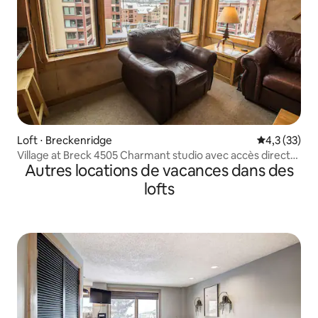
Loft ⋅ Breckenridge
Évaluation m
4,3 (33)
Village at Breck 4505 Charmant studio avec accès direct
Autres locations de vacances dans des
aux pistes
lofts