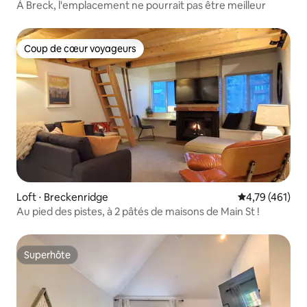
À Breck, l'emplacement ne pourrait pas être meilleur
Coup de cœur voyageurs
Coup de cœur voyageurs
Loft ⋅ Breckenridge
Évaluation moy
4,79 (461)
Au pied des pistes, à 2 pâtés de maisons de Main St !
Superhôte
Superhôte