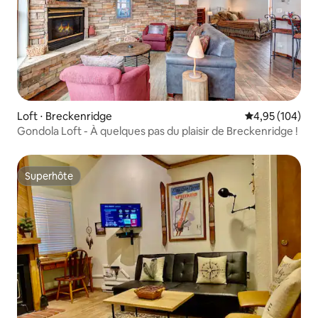
Loft ⋅ Breckenridge
Évaluation moy
4,95 (104)
Gondola Loft - À quelques pas du plaisir de Breckenridge !
Superhôte
Superhôte