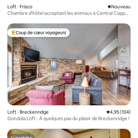
Loft ⋅ Frisco
Nouvel hébe
Nouveau
Chambre d'hôtel acceptant les animaux à Central Copper
MTN !
Coup de cœur voyageurs
Coups de cœur voyageurs les plus appréciés
Loft ⋅ Breckenridge
Évaluation moy
4,95 (104)
Gondola Loft - À quelques pas du plaisir de Breckenridge !