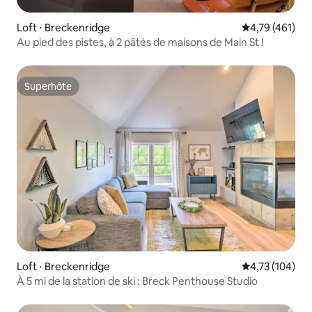
Loft ⋅ Breckenridge
Évaluation moy
4,79 (461)
Au pied des pistes, à 2 pâtés de maisons de Main St !
Superhôte
Superhôte
Loft ⋅ Breckenridge
Évaluation moy
4,73 (104)
À 5 mi de la station de ski : Breck Penthouse Studio