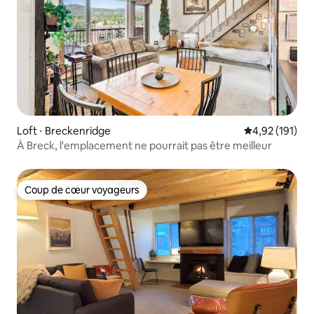
Loft ⋅ Breckenridge
Évaluation moy
4,92 (191)
À Breck, l'emplacement ne pourrait pas être meilleur
Coup de cœur voyageurs
Coup de cœur voyageurs