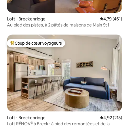
Loft ⋅ Breckenridge
Évaluation moy
4,79 (461)
Au pied des pistes, à 2 pâtés de maisons de Main St !
Coup de cœur voyageurs
Coups de cœur voyageurs les plus appréciés
Loft ⋅ Breckenridge
Évaluation moy
4,92 (215)
Loft RÉNOVÉ à Breck : à pied des remontées et de la