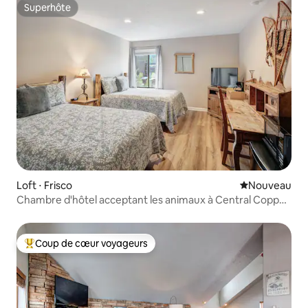
Superhôte
Superhôte
Loft ⋅ Frisco
Nouvel hébe
Nouveau
Chambre d'hôtel acceptant les animaux à Central Copper
MTN !
Coup de cœur voyageurs
Coups de cœur voyageurs les plus appréciés