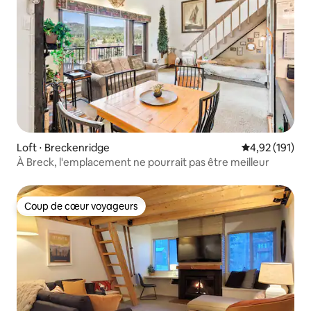
Loft ⋅ Breckenridge
Évaluation moy
4,92 (191)
À Breck, l'emplacement ne pourrait pas être meilleur
Coup de cœur voyageurs
Coup de cœur voyageurs