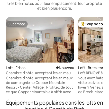
très bien notés pour leur emplacement, leur propreté
et bien plus encore.
Superhôte
Coup de cœur 
Superhôte
Coups de cœur vo
Loft ⋅ Frisco
Nouvel hébergement
Nouveau
Loft ⋅ Breckenrid
Chambre d'hôtel acceptant les animaux
Loft RÉNOVÉ à Brec
à Central Copper MTN !
remontées et de la
Chambre d'hôtel acceptant les animaux
Vous avez hâte d
de compagnie au Copper Mountain
visite estivale ou 
Resort - Center Village ! Profitez de tout
hiver ? Venez séjo
ce que Copper Mountain a à offrir avec
de Breck. Marchez
cet endroit idéalement situé. Vous êtes
pente Quicksilver o
à quelques minutes à pied des
Entièrement réno
Équipements populaires dans les lofts en
remontées mécaniques American Eagle
digne d'Insta sur 