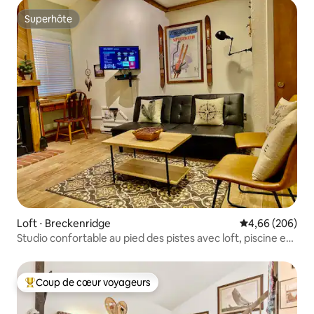
Superhôte
Superhôte
Loft ⋅ Breckenridge
Évaluation moy
4,66 (206)
Studio confortable au pied des pistes avec loft, piscine et
jacuzzi
Coup de cœur voyageurs
Coups de cœur voyageurs les plus appréciés