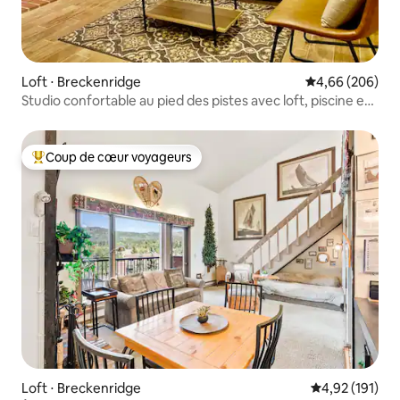
Loft ⋅ Breckenridge
Évaluation moy
4,66 (206)
Studio confortable au pied des pistes avec loft, piscine et
jacuzzi
Coup de cœur voyageurs
Coups de cœur voyageurs les plus appréciés
Loft ⋅ Breckenridge
Évaluation moy
4,92 (191)