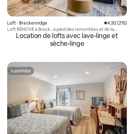
Loft ⋅ Breckenridge
Évaluation moy
4,92 (215)
Loft RÉNOVÉ à Breck : à pied des remontées et de la
Location de lofts avec lave-linge et
ville/4 personnes
sèche-linge
Superhôte
Superhôte