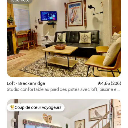
Superhôte
Superhôte
Loft ⋅ Breckenridge
Évaluation moy
4,66 (206)
Studio confortable au pied des pistes avec loft, piscine et
jacuzzi
Coup de cœur voyageurs
Coups de cœur voyageurs les plus appréciés