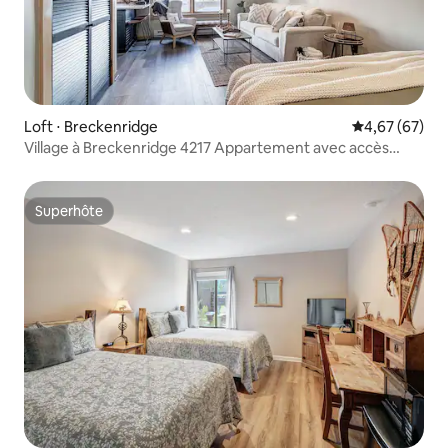
Loft ⋅ Breckenridge
Évaluation mo
4,67 (67)
Village à Breckenridge 4217 Appartement avec accès
direct aux pistes
Superhôte
Superhôte