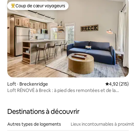
Coup de cœur voyageurs
Coups de cœur voyageurs les plus appréciés
Loft ⋅ Breckenridge
Évaluation moy
4,92 (215)
Loft RÉNOVÉ à Breck : à pied des remontées et de la
ville/4 personnes
Destinations à découvrir
Autres types de logements
Lieux incontournables à proximit