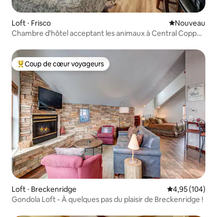
Loft ⋅ Frisco
Nouvel hébe
Nouveau
Chambre d'hôtel acceptant les animaux à Central Copper
MTN !
Coup de cœur voyageurs
Coups de cœur voyageurs les plus appréciés
Loft ⋅ Breckenridge
Évaluation moy
4,95 (104)
Gondola Loft - À quelques pas du plaisir de Breckenridge !