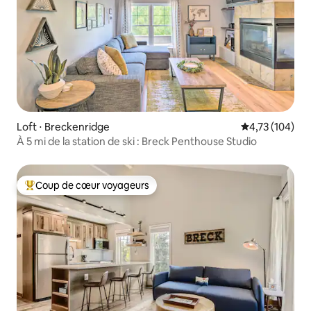
Loft ⋅ Breckenridge
Évaluation moy
4,73 (104)
À 5 mi de la station de ski : Breck Penthouse Studio
Coup de cœur voyageurs
Coups de cœur voyageurs les plus appréciés