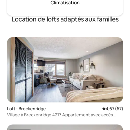
Climatisation
Location de lofts adaptés aux familles
Loft ⋅ Breckenridge
Évaluation mo
4,67 (67)
Village à Breckenridge 4217 Appartement avec accès
direct aux pistes