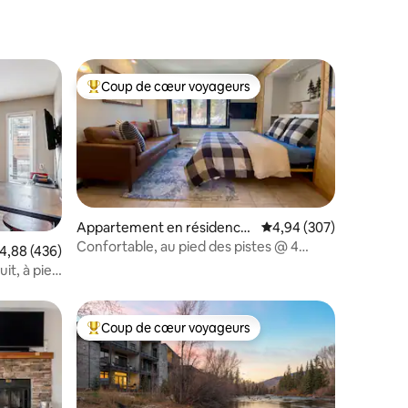
Coup de cœur voyageurs
Coups de cœur voyageurs les plus appréciés
Appartement en résidence
Évaluation moyenne sur
4,94 (307)
⋅ Breckenridge
Confortable, au pied des pistes @ 4
taires : 4,98 sur 5
valuation moyenne sur la base de 436 commentaires : 4,88 sur 5
4,88 (436)
O'Clock Lodge
uit, à pied
Coup de cœur voyageurs
Coups de cœur voyageurs les plus appréciés