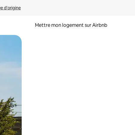
ue d'origine
Mettre mon logement sur Airbnb
sant glisser.