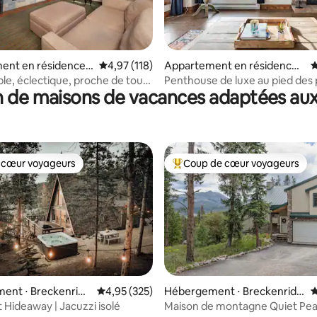
la base de 499 commentaires : 4,98 sur 5
ent en résidence ⋅
Évaluation moyenne sur la base de 118 comme
4,97 (118)
Appartement en résidence ⋅
É
idge
Breckenridge
le, éclectique, proche de tout,
Penthouse de luxe au pied des p
 de maisons de vacances adaptées aux
!
deux pas de Main St
 cœur voyageurs
Coup de cœur voyageurs
 cœur voyageurs
Coups de cœur voyageurs les p
 la base de 214 commentaires : 4,95 sur 5
ent ⋅ Breckenridg
Évaluation moyenne sur la base de 325 commen
4,95 (325)
Hébergement ⋅ Breckenridg
É
e
 Hideaway | Jacuzzi isolé
Maison de montagne Quiet Pea