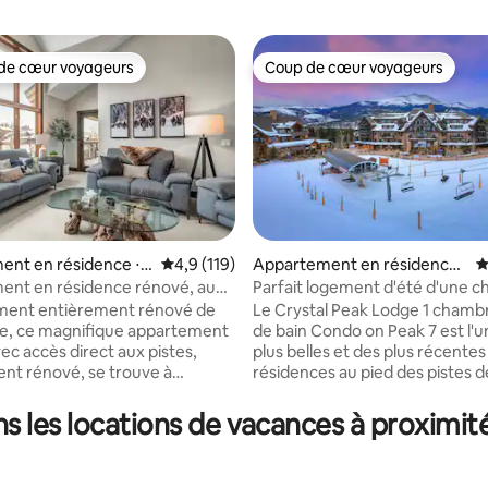
de cœur voyageurs
Coup de cœur voyageurs
 cœur voyageurs les plus appréciés
Coup de cœur voyageurs
ent en résidence ⋅
Évaluation moyenne sur la base de 119 comm
4,9 (119)
Appartement en résidence ⋅
É
idge
Breckenridge
ent en résidence rénové, au
Parfait logement d'été d'une 
 la base de 116 commentaires : 4,97 sur 5
istes, avec jacuzzi, spa et salle
Peak 7
ement entièrement rénové de
Le Crystal Peak Lodge 1 chambr
e, ce magnifique appartement
de bain Condo on Peak 7 est l'
ec accès direct aux pistes,
plus belles et des plus récentes
nt rénové, se trouve à
résidences au pied des pistes d
 pas de la remontée mécanique
Breckenridge. L'accès à la télécabine et
. Profitez de hauts plafonds
au super télésiège Independen
 les locations de vacances à proximit
une cuisine et de salles de bain
trouve juste devant la porte. Montez
neuves, d'un mobilier élégant
dans la télécabine et vous êtes 
ve-linge/sèche-linge dans le
rapide de la base du Peak 8 ou f