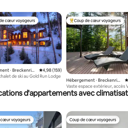
des vues spectaculaires !
de cœur voyageurs
Coup de cœur voyageurs
 cœur voyageurs les plus appréciés
Coups de cœur voyageurs les p
ent ⋅ Breckenridg
Évaluation moyenne sur la base de 159 commen
4,98 (159)
halet de ski au Gold Run Lodge
 la base de 152 commentaires : 4,93 sur 5
Hébergement ⋅ Breckenridg
É
e
Vaste espace extérieur, accès 
cations d'appartements avec climatisat
sentiers
 cœur voyageurs
Coup de cœur voyageurs
 cœur voyageurs
Coup de cœur voyageurs