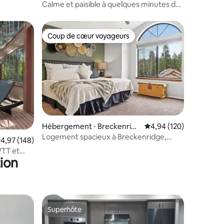
Calme et paisible à quelques minutes de
Breckenridge
Coup de cœur voyageurs
lus appréciés
Coup de cœur voyageurs
taires : 4,98 sur 5
Hébergement ⋅ Breckenridg
Évaluation moyenne sur
4,94 (120)
e
Logement spacieux à Breckenridge,
valuation moyenne sur la base de 148 commentaires : 4,97 sur 5
4,97 (148)
coup de cœur des voyageurs* Jacuzzi !
VTT et
ion
Superhôte
Superhôte