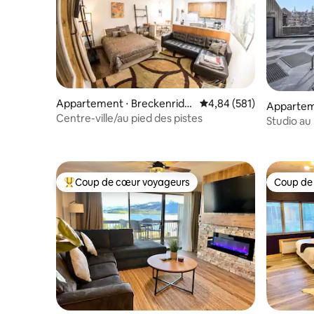
Appartement ⋅ Breckenridg
Évaluation moyenne sur 
4,84 (581)
Appartem
e
Centre-ville/au pied des pistes
Studio au
acceptés 
Coup de cœur voyageurs
Coup de
Coups de cœur voyageurs les plus appréciés
Coup de