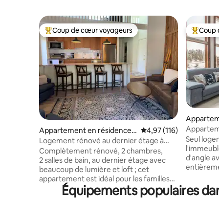
Coup de cœur voyageurs
Coup 
Coups de cœur voyageurs les plus appréciés
Coups de
Appartem
Breckenr
Appartem
Appartement en résidence ⋅
Évaluation moyenne sur
4,97 (116)
pied des p
Seul log
Breckenridge
Logement rénové au dernier étage à
de sport
l'immeubl
Gold Camp II !
Complètement rénové, 2 chambres,
d'angle av
2 salles de bain, au dernier étage avec
entièreme
beaucoup de lumière et loft ; cet
quelques
appartement est idéal pour les familles
Snowflake
Équipements populaires dans
ou les couples à la recherche d'aventures
voûtés, d'
en montagne. Idéalement situé sur Ski
flambant 
Hill Road, faites la promenade de 0,4 mile
et d'un la
jusqu'au pied du Peak 8, prenez la