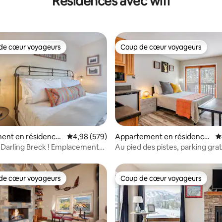
Résidences avec wifi
de cœur voyageurs
Coup de cœur voyageurs
 cœur voyageurs les plus appréciés
Coup de cœur voyageurs
la base de 142 commentaires : 4,89 sur 5
ent en résidence
Évaluation moyenne sur la base de 579 commen
4,98 (579)
Appartement en résidence
É
ridge
⋅ Breckenridge
Darling Breck ! Emplacement
Au pied des pistes, parking grat
e + vues
de Main Street
de cœur voyageurs
Coup de cœur voyageurs
 cœur voyageurs les plus appréciés
Coup de cœur voyageurs