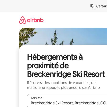
Aller
Certai
directement
au
contenu
Hébergements à
proximité de
Breckenridge Ski Resort
Réservez des locations de vacances, des
maisons uniques et plus encore sur Airbnb
Adresse
Lorsque les résultats s'affichent, utilisez les flèc