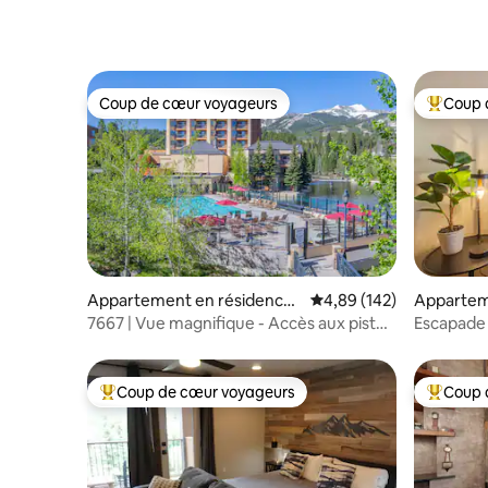
Coup de cœur voyageurs
Coup 
Coup de cœur voyageurs
Coups de
Appartement en résidence ⋅
Évaluation moyenne sur 
4,89 (142)
Appartem
Breckenridge
⋅ Brecken
7667 | Vue magnifique - Accès aux pistes
Escapade 
- Piscine 4 saisons !
imbattabl
Coup de cœur voyageurs
Coup 
Coups de cœur voyageurs les plus appréciés
Coups de