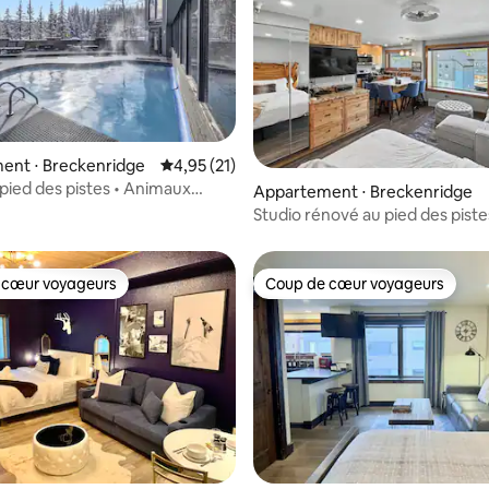
la base de 581 commentaires : 4,84 sur 5
ent ⋅ Breckenridge
Évaluation moyenne sur la base de 21 comme
4,95 (21)
 pied des pistes • Animaux
Appartement ⋅ Breckenridge
• Jacuzzis
Studio rénové au pied des pistes
King Size, jacuzzis
 cœur voyageurs
Coup de cœur voyageurs
 cœur voyageurs
Coup de cœur voyageurs