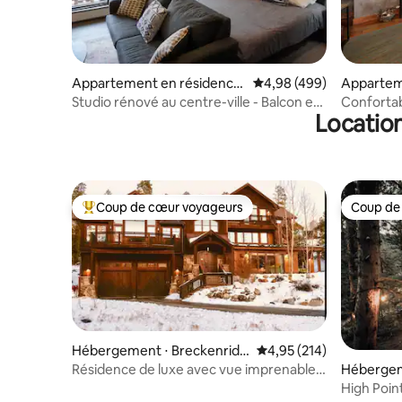
Appartement en résidence
Évaluation moyenne sur 
4,98 (499)
Appartem
⋅ Breckenridge
Breckenr
Studio rénové au centre-ville - Balcon et
Confortab
Location
parking gratuit
avec vue 
Coup de cœur voyageurs
Coup de
Coups de cœur voyageurs les plus appréciés
Coup de
Hébergement ⋅ Breckenridg
Évaluation moyenne sur
4,95 (214)
e
Résidence de luxe avec vue imprenable
Hébergem
sur Breck
e
High Point