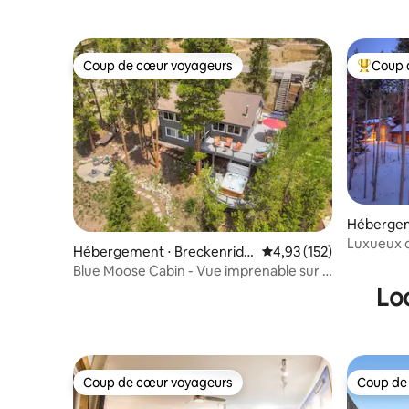
Coup de cœur voyageurs
Coup 
Coup de cœur voyageurs
Coups de
Hébergem
e
Luxueux c
Hébergement ⋅ Breckenridg
Évaluation moyenne sur
4,93 (152)
e
Blue Moose Cabin - Vue imprenable sur la
station de ski !
Lo
Coup de cœur voyageurs
Coup de
Coup de cœur voyageurs
Coup de