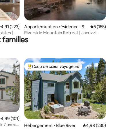
ntaires : 4,97 sur 5
valuation moyenne sur la base de 223 commentaires : 4,91 sur 5
4,91 (223)
Appartement en résidence ⋅ Sil
Évaluation moyenne 
5 (155)
verthorne
istes | À
Riverside Mountain Retreat | Jacuzzi
 familles
privé
Coup de cœur voyageurs
lus appréciés
Coups de cœur voyageurs les plus appréciés
taires : 4,95 sur 5
valuation moyenne sur la base de 101 commentaires : 4,99 sur 5
4,99 (101)
k 7 avec
Hébergement ⋅ Blue River
Évaluation moyenne sur
4,98 (230)