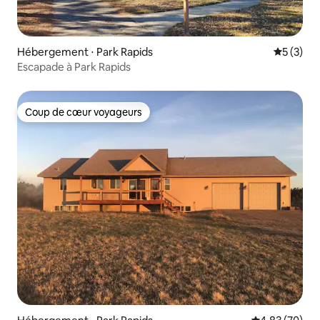
Hébergement ⋅ Park Rapids
Évaluatio
5 (3)
Escapade à Park Rapids
Coup de cœur voyageurs
Coup de cœur voyageurs