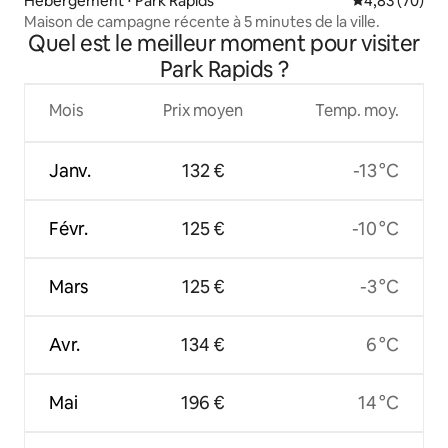
Hébergement ⋅ Park Rapids
Évaluation mo
4,83 (70)
Maison de campagne récente à 5 minutes de la ville.
Quel est le meilleur moment pour visiter
Park Rapids ?
Mois
Prix moyen
Temp. moy.
Janv.
132 €
-13 °C
Févr.
125 €
-10 °C
Mars
125 €
-3 °C
Avr.
134 €
6 °C
Mai
196 €
14 °C