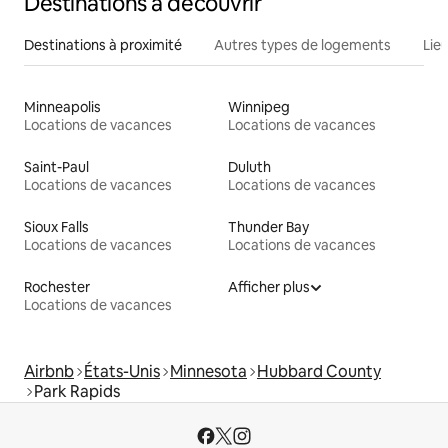
Destinations à découvrir
Destinations à proximité
Autres types de logements
Lie
Minneapolis
Winnipeg
Locations de vacances
Locations de vacances
Saint-Paul
Duluth
Locations de vacances
Locations de vacances
Sioux Falls
Thunder Bay
Locations de vacances
Locations de vacances
Rochester
Afficher plus
Locations de vacances
Airbnb
États-Unis
Minnesota
Hubbard County
Park Rapids