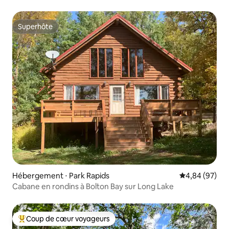
Superhôte
Superhôte
Hébergement ⋅ Park Rapids
Évaluation mo
4,84 (97)
Cabane en rondins à Bolton Bay sur Long Lake
Coup de cœur voyageurs
Coups de cœur voyageurs les plus appréciés