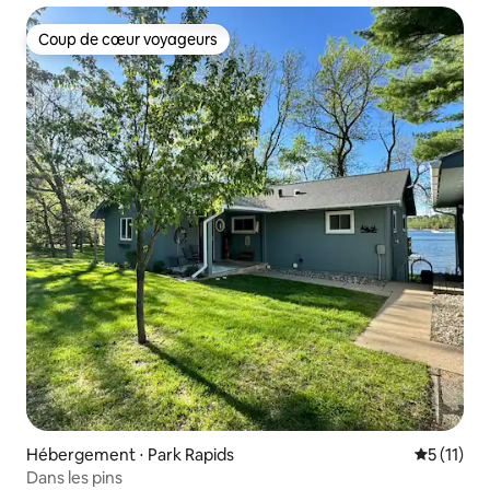
Coup de cœur voyageurs
Coup de cœur voyageurs
Hébergement ⋅ Park Rapids
Évaluatio
5 (11)
Dans les pins