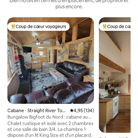
bien notés en termes d'emplacement, de propreté et
plus encore.
Coup de cœur voyageurs
Coup de cœur 
Coups de cœur voyageurs les plus appréciés
Coups de cœur vo
Cabane ⋅ Straight River Tow
Évaluation moyenne sur la base 
4,95 (134)
nship
Bungalow Bigfoot du Nord : cabane au
bord du lac avec bois !
Chalet rustique et isolé avec 2 chambres
et une salle de bain 3/4. La chambre 1
dispose d'un lit King Size et d'un placard.