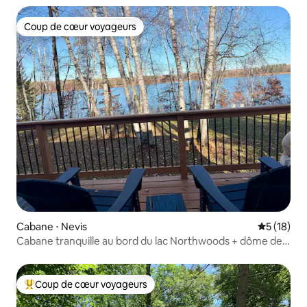
Coup de cœur voyageurs
Coup de cœur voyageurs
Cabane ⋅ Nevis
Évaluation
5 (18)
Cabane tranquille au bord du lac Northwoods + dôme de
glamping
Coup de cœur voyageurs
Coups de cœur voyageurs les plus appréciés