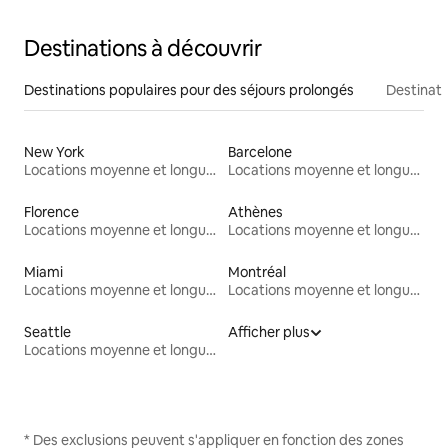
Destinations à découvrir
Destinations populaires pour des séjours prolongés
Destinati
New York
Barcelone
Locations moyenne et longue durée
Locations moyenne et longue durée
Florence
Athènes
Locations moyenne et longue durée
Locations moyenne et longue durée
Miami
Montréal
Locations moyenne et longue durée
Locations moyenne et longue durée
Seattle
Afficher plus
Locations moyenne et longue durée
* Des exclusions peuvent s'appliquer en fonction des zones