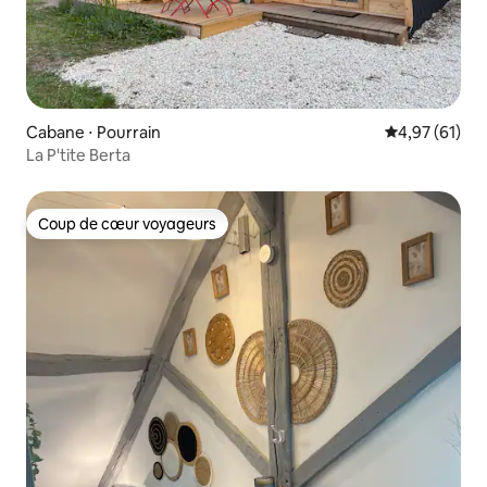
Cabane ⋅ Pourrain
Évaluation mo
4,97 (61)
La P'tite Berta
Coup de cœur voyageurs
Coup de cœur voyageurs