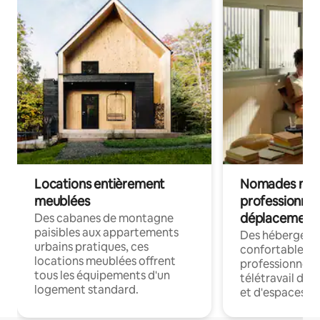
Locations entièrement
Nomades num
meublées
professionnel
déplacement
Des cabanes de montagne
paisibles aux appartements
Des hébergem
urbains pratiques, ces
confortables p
locations meublées offrent
professionnels
tous les équipements d'un
télétravail dis
logement standard.
et d'espaces de