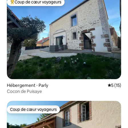
Coup de cœur voyageurs
Coups de cœur voyageurs les plus appréciés
Hébergement ⋅ Parly
Évaluation
5 (15)
Cocon de Puisaye
Coup de cœur voyageurs
Coup de cœur voyageurs