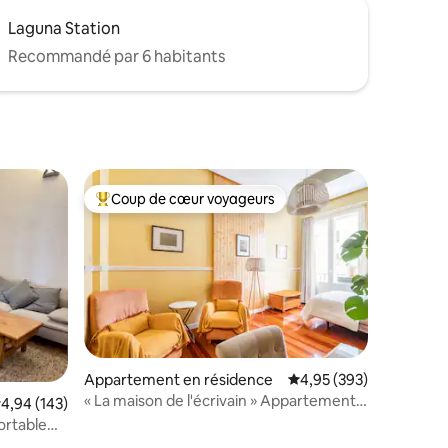
Laguna Station
Recommandé par 6 habitants
Coup de cœur voyageurs
Coups de cœur voyageurs les plus appréciés
ntaires : 4,95 sur 5
Appartement en résidence
Évaluation moyenne sur
4,95 (393)
« La maison de l'écrivain » Appartement
valuation moyenne sur la base de 143 commentaires : 4,94 sur 5
4,94 (143)
central et moderne.
ortable