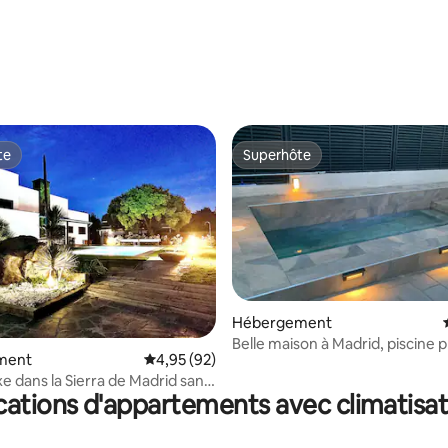
 la base de 54 commentaires : 4,96 sur 5
te
Superhôte
te
Superhôte
Hébergement
 la base de 55 commentaires : 4,98 sur 5
Belle maison à Madrid, piscine p
ment
Évaluation moyenne sur la base de 92 commen
4,95 (92)
garage
uxe dans la Sierra de Madrid sans
cations d'appartements avec climatisat