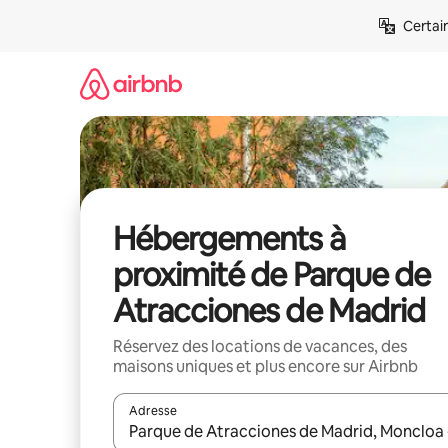
Aller
Certai
directement
au
contenu
Hébergements à
proximité de Parque de
Atracciones de Madrid
Réservez des locations de vacances, des
maisons uniques et plus encore sur Airbnb
Adresse
Lorsque les résultats s'affichent, utilisez les flèc