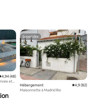
Superhôte
Superhôte
Évaluation moyenne sur la base de 48 commentaires : 4,94 sur 5
4,94 (48)
rivée et
taires : 4,95 sur 5
Hébergement
Évaluation moyenne s
4,9 (82)
Maisonnette à Madrid Rio
ion