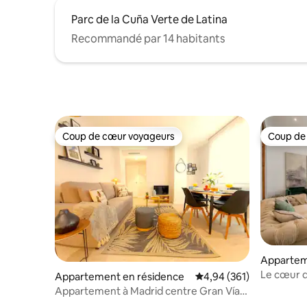
Parc de la Cuña Verte de Latina
Recommandé par 14 habitants
Coup de cœur voyageurs
Coup de
Coup de cœur voyageurs
Coup de
Appartem
Le cœur d
Appartement en résidence
Évaluation moyenne sur 
4,94 (361)
de bain
Appartement à Madrid centre Gran Vía-
Callao 3C