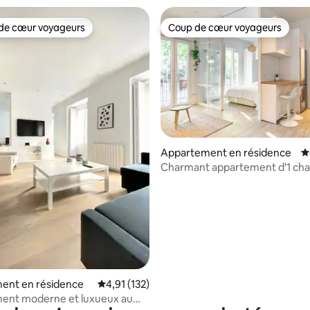
de cœur voyageurs
Coup de cœur voyageurs
 cœur voyageurs les plus appréciés
Coup de cœur voyageurs
la base de 239 commentaires : 4,87 sur 5
Appartement en résidence
É
Charmant appartement d'1 ch
près du palais royal
ent en résidence
Évaluation moyenne sur la base de 132 comme
4,91 (132)
ent moderne et luxueux au