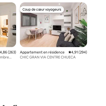
Coup de cœur voyageurs
Coup de cœur voyageurs
valuation moyenne sur la base de 263 commentaires : 4,86 sur 5
4,86 (263)
Appartement en résidence
Évaluation moyenne sur
4,91 (294)
ambre
CHIC GRAN VIA CENTRE CHUECA
ntaires : 4,91 sur 5