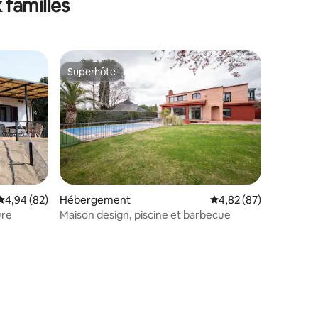
 familles
Superhôte
Superhôte
Évaluation moyenne sur la base de 82 commentaires : 4,94 sur 5
4,94 (82)
Hébergement
Évaluation moyenne su
4,82 (87)
mmentaires : 5 sur 5
ure
Maison design, piscine et barbecue