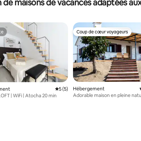
 de maisons de vacances adaptées aux
 Prado
te
Coup de cœur voyageurs
te
Coup de cœur voyageurs
Hébergement
ment
Évaluation moyenne sur la base de 5 co
5 (5)
Adorable maison en pleine nat
OFT | WiFi | Atocha 20 min