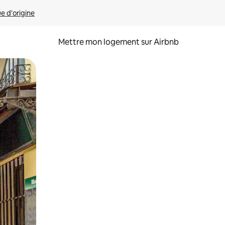
ue d'origine
Mettre mon logement sur Airbnb
sant glisser.