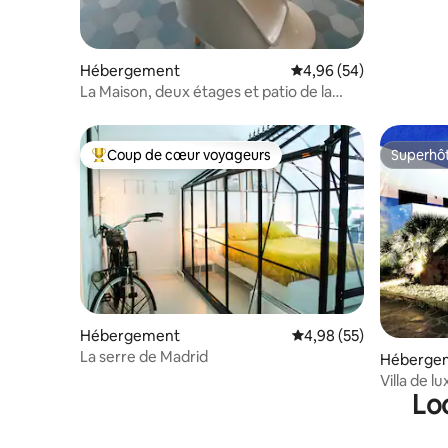
Hébergement
Évaluation moyenne sur
4,96 (54)
La Maison, deux étages et patio de la
jungle.
Coup de cœur voyageurs
Superhô
Coups de cœur voyageurs les plus appréciés
Superhô
Hébergement
Évaluation moyenne sur
4,98 (55)
La serre de Madrid
Héberge
Villa de l
Lo
marches