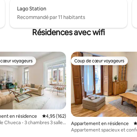
Lago Station
Recommandé par 11 habitants
Résidences avec wifi
 cœur voyageurs
Coup de cœur voyageurs
 cœur voyageurs
Coup de cœur voyageurs
ent en résidence
Évaluation moyenne sur la base de 162 comme
4,95 (162)
e Chueca - 3 chambres 3 salles
la base de 361 commentaires : 4,94 sur 5
Appartement en résidence
É
Appartement spacieux et conf
dans le centre de Madrid