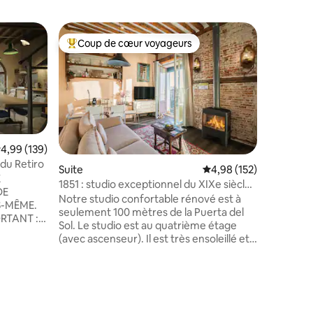
Apparte
Coup de cœur voyageurs
Coup
lus appréciés
Coups de cœur voyageurs les plus appréciés
Coups d
Penthous
Apparte
Penthous
centre de
ou les fa
dispose 
1 triple),
3 salles 
Espace m
valuation moyenne sur la base de 139 commentaires : 4,99 sur 5
4,99 (139)
entièrement ré
 du Retiro
Suite
Évaluation moyenne sur
4,98 (152)
climatisati
Z
1851 : studio exceptionnel du XIXe siècle
à côté de
DE
à Madrid
Notre studio confortable rénové est à
métro Sev
S-MÊME.
seulement 100 mètres de la Puerta del
Sol, de l
Sol. Le studio est au quatrième étage
idéal pour
ntaires : 4,97 sur 5
(avec ascenseur). Il est très ensoleillé et
tourisme
FILMS,
calme. Vous profiterez d'un
E,
appartement entièrement meublé dans
ERDITS.
le quartier le plus COOL et le plus
E
touristique de MADRID. Diaphane, très
, à
confortable. Avec climatisation,
rsonnel.