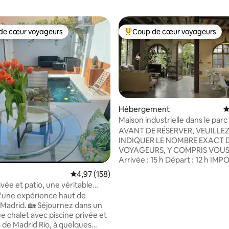
de cœur voyageurs
Coup de cœur voyageurs
 cœur voyageurs les plus appréciés
Coups de cœur voyageurs les p
Hébergement
É
Maison industrielle dans le parc
la base de 325 commentaires : 4,84 sur 5
AVANT DE RÉSERVER, VEUILLE
INDIQUER LE NOMBRE EXACT 
VOYAGEURS, Y COMPRIS VOU
Arrivée : 15 h Départ : 12 h IMPORTANT :
LES FÊTES SONT INTERDITES. SÉANCES
Évaluation moyenne sur la base de 158 comme
4,97 (158)
PHOTO, TOURNAGE POUR DES 
ivée et patio, une véritable
PUBLICITÉS, CHAÎNES YOUTUB
drid.
d'une expérience haut de
VLOGS, etc. ENTIÈREMENT INT
adrid. 🏡 Séjournez dans un
ENREGISTREMENTS DE BASE D
e chalet avec piscine privée et
QUELQUE NATURE QUE CE SOIT
s de Madrid Río, à quelques
l'exception de ceux à usage pe