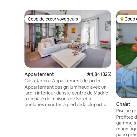
Coup de cœur voyageurs
Coup 
Coup de cœur voyageurs
Coups de
Appartement
Évaluation moyenne sur 
4,84 (325)
Casa Jardín : Appartement de jardin
juste à côté de Sol
Appartement design lumineux avec un
jardin intérieur dans le centre de Madrid,
à un pâté de maisons de Sol et à
Chalet
quelques minutes à pied de la plupart des
principales attractions de la ville.
Piscine pr
Accueillir jusqu'à 6 personnes dans 3
oasis à Ma
Profitez 
chambres privées, 3 salles de bain, un
gamme à M
espace social ouvert avec cuisine
magnifiqu
entièrement équipée, un petit jardin
patio prè