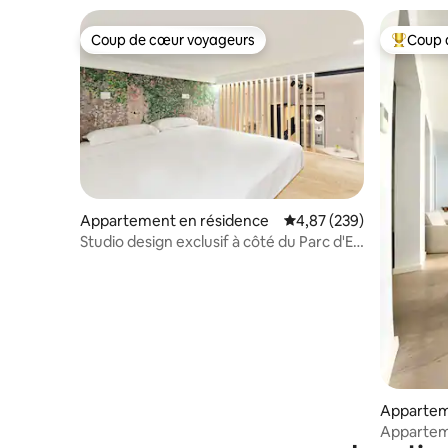
Coup de cœur voyageurs
Coup 
Coup de cœur voyageurs
Coups de
Appartement en résidence
Évaluation moyenne sur 
4,87 (239)
Studio design exclusif à côté du Parc d'El
Retiro
Appartem
Appartem