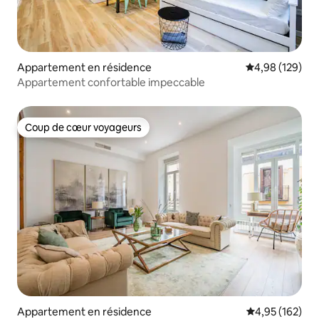
Appartement en résidence
Évaluation moy
4,98 (129)
Appartement confortable impeccable
Coup de cœur voyageurs
Coup de cœur voyageurs
Appartement en résidence
Évaluation moy
4,95 (162)