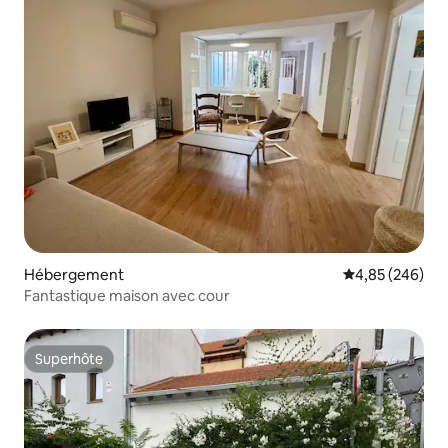
Hébergement
Évaluation moy
4,85 (246)
Fantastique maison avec cour
Superhôte
Superhôte