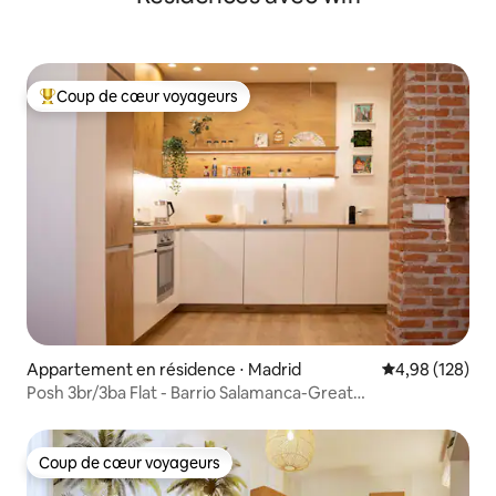
Coup de cœur voyageurs
Coups de cœur voyageurs les plus appréciés
Appartement en résidence ⋅ Madrid
Évaluation moy
4,98 (128)
Posh 3br/3ba Flat - Barrio Salamanca-Great
Commentaires
Coup de cœur voyageurs
Coup de cœur voyageurs