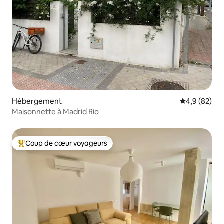
Hébergement
Évaluation m
4,9 (82)
Maisonnette à Madrid Rio
Coup de cœur voyageurs
Coups de cœur voyageurs les plus appréciés