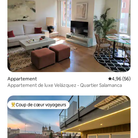
Appartement
Évaluation mo
4,96 (56)
Appartement de luxe Velázquez - Quartier Salamanca
Coup de cœur voyageurs
Coups de cœur voyageurs les plus appréciés