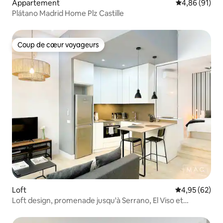
Appartement
Évaluation mo
4,86 (91)
Plátano Madrid Home Plz Castille
Coup de cœur voyageurs
Coup de cœur voyageurs
Loft
Évaluation mo
4,95 (62)
Loft design, promenade jusqu'à Serrano, El Viso et
Bernabeu