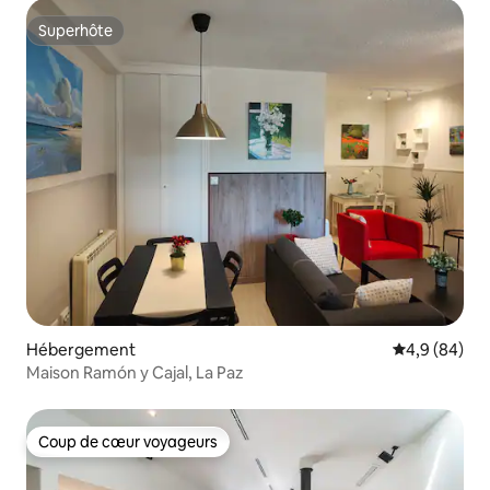
Superhôte
Superhôte
Hébergement
Évaluation m
4,9 (84)
Maison Ramón y Cajal, La Paz
Coup de cœur voyageurs
Coup de cœur voyageurs