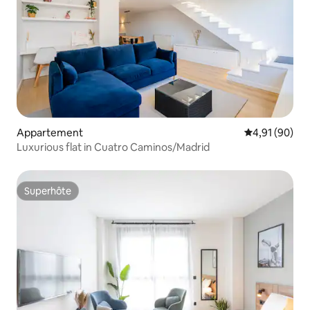
Appartement
Évaluation mo
4,91 (90)
Luxurious flat in Cuatro Caminos/Madrid
Superhôte
Superhôte