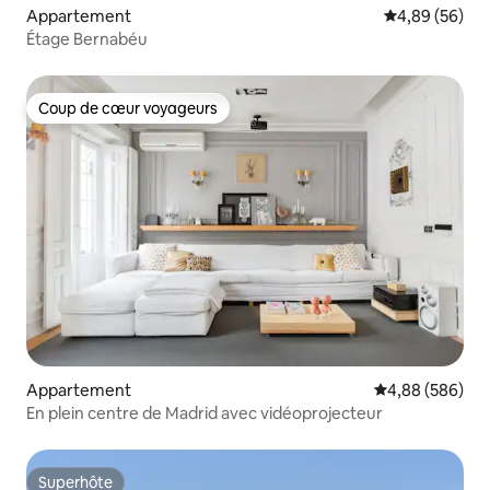
Appartement
Évaluation mo
4,89 (56)
Étage Bernabéu
Coup de cœur voyageurs
Coup de cœur voyageurs
Appartement
Évaluation moy
4,88 (586)
En plein centre de Madrid avec vidéoprojecteur
Superhôte