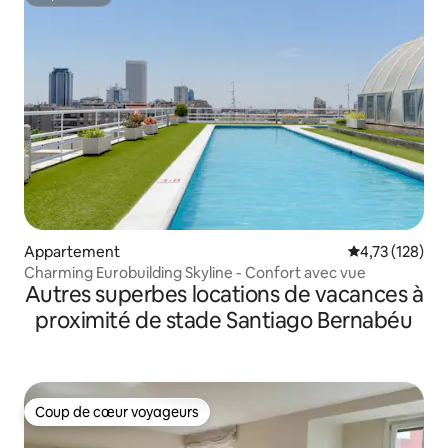
Superhôte
Appartement
Évaluation moy
4,73 (128)
Charming Eurobuilding Skyline - Confort avec vue
Autres superbes locations de vacances à
proximité de stade Santiago Bernabéu
Coup de cœur voyageurs
Coup de cœur voyageurs