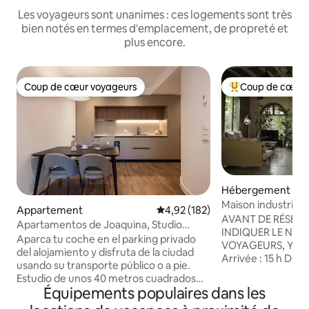
Les voyageurs sont unanimes : ces logements sont très
bien notés en termes d'emplacement, de propreté et
plus encore.
Coup de cœur voyageurs
Coup de cœur 
Coup de cœur voyageurs
Coups de cœur vo
Hébergement
Maison industrielle
Appartement
Évaluation moyenne sur la base 
4,92 (182)
AVANT DE RÉSERV
Apartamentos de Joaquina, Studio
INDIQUER LE NOM
élégant à 2 pas...
Aparca tu coche en el parking privado
VOYAGEURS, Y C
del alojamiento y disfruta de la ciudad
Arrivée : 15 h Départ : 12 h
usando su transporte público o a pie.
LES FÊTES SONT INTERD
Estudio de unos 40 metros cuadrados
PHOTO, TOURNAGE
Équipements populaires dans les
con habitación doble independiente,
PUBLICITÉS, CHA
baño independiente y salón comedor.