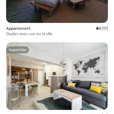
Appartement
Évaluation
5 (17)
Duplex avec vue sur la ville
Superhôte
Superhôte