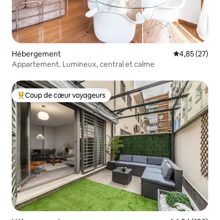
Hébergement
Évaluation mo
4,85 (27)
Appartement. Lumineux, central et calme
Coup de cœur voyageurs
Coups de cœur voyageurs les plus appréciés