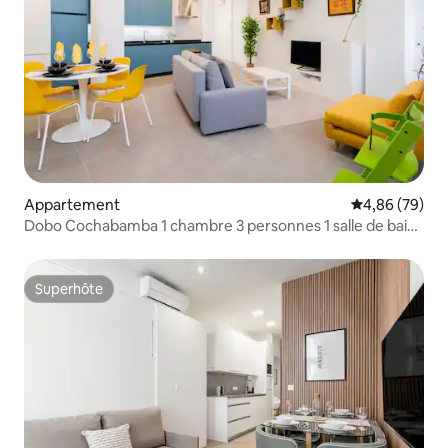
Appartement
Évaluation mo
4,86 (79)
Dobo Cochabamba 1 chambre 3 personnes 1 salle de bain
avec canapé-lit
Superhôte
Superhôte