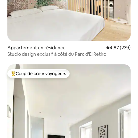
Appartement en résidence
Évaluation moy
4,87 (239)
Studio design exclusif à côté du Parc d'El Retiro
Coup de cœur voyageurs
Coups de cœur voyageurs les plus appréciés