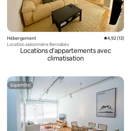
Hébergement
Évaluation mo
4,92 (13)
Location saisonnière Bernabéu
Locations d'appartements avec
climatisation
Superhôte
Superhôte