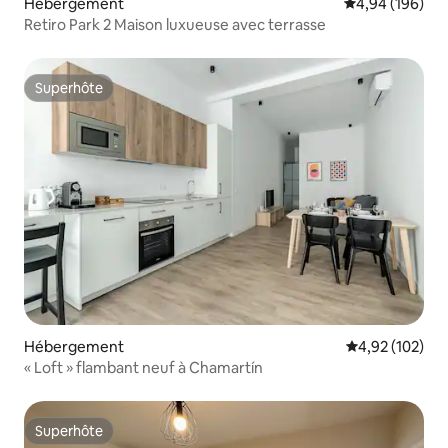
Hébergement
Évaluation moy
4,94 (196)
Retiro Park 2 Maison luxueuse avec terrasse
Superhôte
Superhôte
Hébergement
Évaluation moy
4,92 (102)
« Loft » flambant neuf à Chamartín
Superhôte
Superhôte