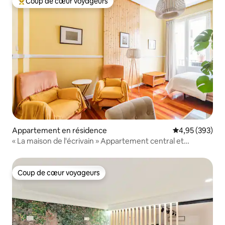
Coup de cœur voyageurs
Coups de cœur voyageurs les plus appréciés
Appartement en résidence
Évaluation moy
4,95 (393)
« La maison de l'écrivain » Appartement central et
moderne.
Coup de cœur voyageurs
Coup de cœur voyageurs