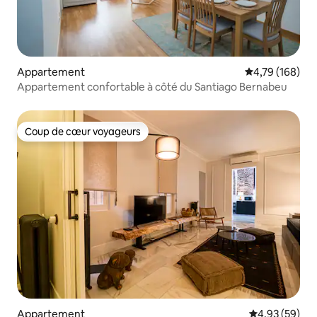
Appartement
Évaluation moy
4,79 (168)
Appartement confortable à côté du Santiago Bernabeu
Coup de cœur voyageurs
Coup de cœur voyageurs
Appartement
Évaluation mo
4,93 (59)