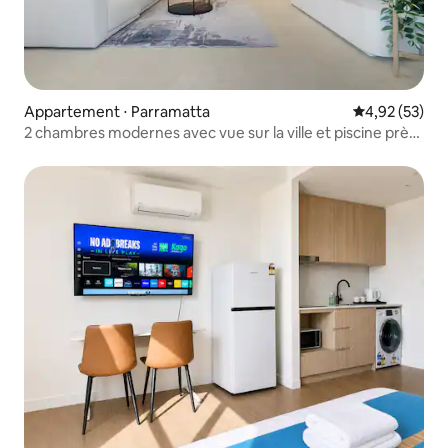
Appartement ⋅ Parramatta
Évaluation mo
4,92 (53)
2 chambres modernes avec vue sur la ville et piscine près
de Parramatta