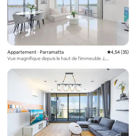
Appartement ⋅ Parramatta
Évaluation mo
4,54 (35)
Vue magnifique depuis le haut de l'immeuble J,
emplacement pratique, 5 minutes à pied de la gare de
Westfield, restaurant, parking gratuit