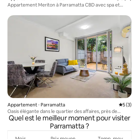
Appartement Meriton à Parramatta CBD avec spa et
barbecue
Appartement ⋅ Parramatta
Évaluatio
5 (3)
Oasis élégante dans le quartier des affaires, près de
Quel est le meilleur moment pour visiter
Westfield | Parking sécurisé
Parramatta ?
Mois
Prix moyen
Temp. moy.