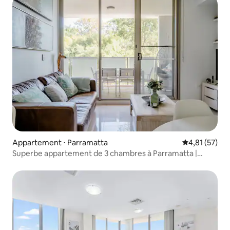
Appartement ⋅ Parramatta
Évaluation mo
4,81 (57)
Superbe appartement de 3 chambres à Parramatta |
Parking gratuit | Gym |