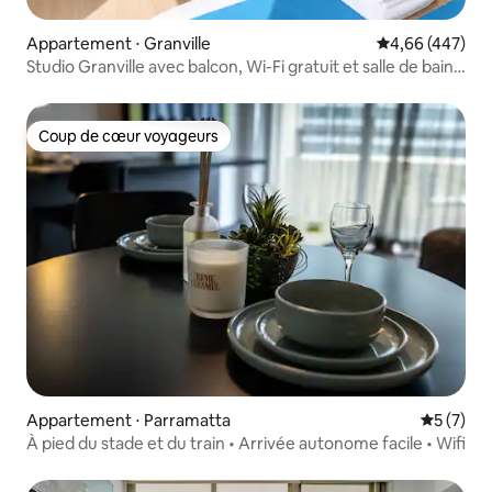
Appartement ⋅ Granville
Évaluation moy
4,66 (447)
Studio Granville avec balcon, Wi-Fi gratuit et salle de bain
privée
Coup de cœur voyageurs
Coup de cœur voyageurs
Appartement ⋅ Parramatta
Évaluatio
5 (7)
À pied du stade et du train • Arrivée autonome facile • Wifi