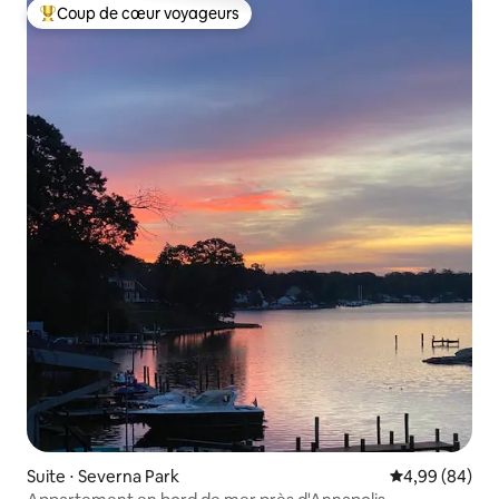
Coup de cœur voyageurs
Coups de cœur voyageurs les plus appréciés
Suite ⋅ Severna Park
Évaluation mo
4,99 (84)