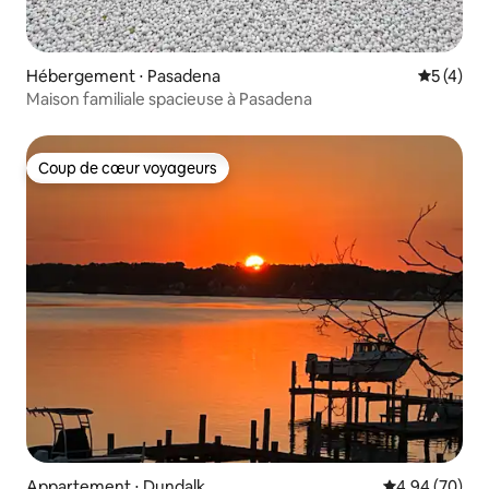
Hébergement ⋅ Pasadena
Évaluatio
5 (4)
Maison familiale spacieuse à Pasadena
Coup de cœur voyageurs
Coup de cœur voyageurs
Appartement ⋅ Dundalk
Évaluation mo
4,94 (70)