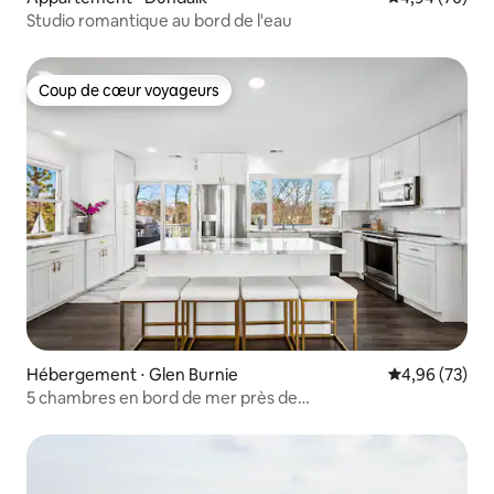
Studio romantique au bord de l'eau
Coup de cœur voyageurs
Coup de cœur voyageurs
Hébergement ⋅ Glen Burnie
Évaluation mo
4,96 (73)
5 chambres en bord de mer près de
BWI/Annapolis/Baltimore