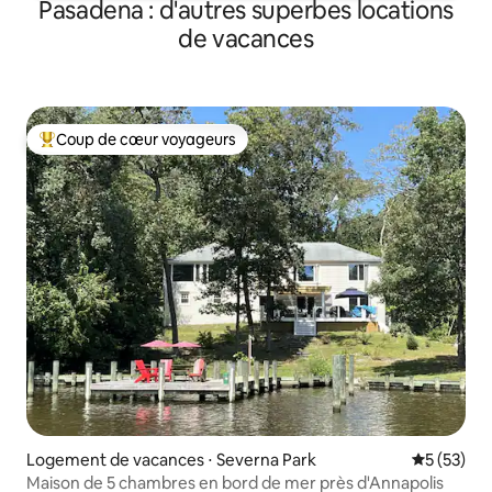
Pasadena : d'autres superbes locations
de vacances
Coup de cœur voyageurs
Coups de cœur voyageurs les plus appréciés
Logement de vacances ⋅ Severna Park
Évaluation
5 (53)
Maison de 5 chambres en bord de mer près d'Annapolis