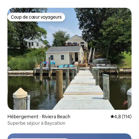
Coup de cœur voyageurs
Coup de cœur voyageurs
Hébergement ⋅ Riviera Beach
Évaluation mo
4,8 (114)
Superbe séjour à Baycation