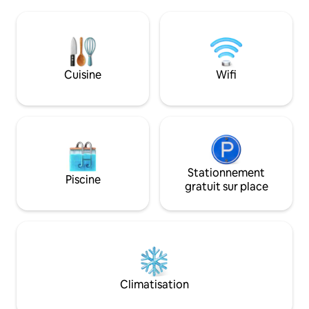
avec un espace de 
espace ouvert lumineux, d'une cuisine
sur le toit, table 
gastronomique avec des appareils
d’angle et vue pan
électroménagers de luxe et d'une salle à
La marina compre
manger offrant une vue à couper le
saisonnière, un acc
souffle. Détendez-vous sur la terrasse
barbecues et un ac
Cuisine
Wifi
près du foyer à gaz ou relaxez-vous
bateaux de pêche.
dans la salle de loisirs avec une télévision
Annapolis sont à 
75 pouces, une table de billard, une table
voiture. La tranquillité dont vous ne
de poker, une borne d'arcade et des
saviez pas que vou
jeux. Parfait pour des escapades
inoubliables !
Stationnement
Piscine
gratuit sur place
Climatisation