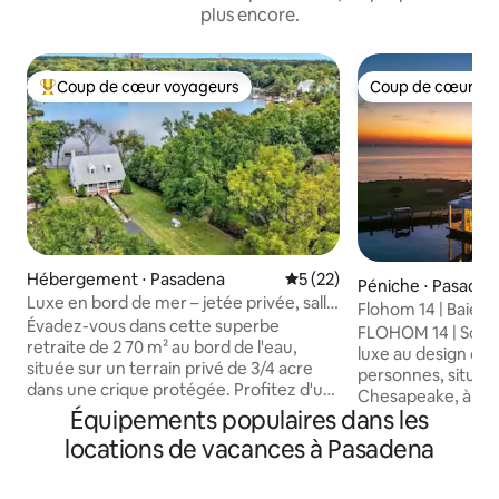
plus encore.
Coup de cœur voyageurs
Coup de cœur vo
Coups de cœur voyageurs les plus appréciés
Coup de cœur vo
Hébergement ⋅ Pasadena
Évaluation moyenne sur la b
5 (22)
Péniche ⋅ Pasaden
Luxe en bord de mer – jetée privée, salle
Flohom 14 | Baie d
de jeux, table de billard
Évadez-vous dans cette superbe
et accès à la plage
FLOHOM 14 | Soter
retraite de 2 70 m² au bord de l'eau,
luxe au design côt
située sur un terrain privé de 3/4 acre
personnes, située 
dans une crique protégée. Profitez d'un
Chesapeake, à la 
quai privé, d'un accès en eau profonde
Équipements populaires dans les
Pasadena, dans le 
et de votre propre plage de sable fin.
Queen Helix Luxe a
locations de vacances à Pasadena
Cette maison de 5 chambres peut
Parachute, salon l
accueillir 14 personnes confortablement
entièrement équipé
et dispose de 8 lits (5 lits King Size), d'un