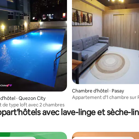
Chambre d'hôtel ⋅ Pasay
Appartement d'1 chambre sur 
r la base de 21 commentaires : 4,57 sur 5
'hôtel ⋅ Quezon City
Boulevard à Pasay City, près d
de type loft avec 2 chambres
part'hôtels avec lave-linge et sèche-li