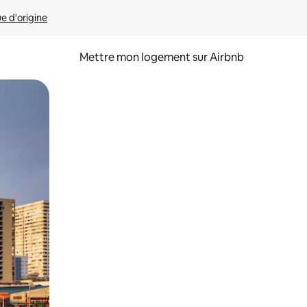
ue d'origine
Mettre mon logement sur Airbnb
sant glisser.