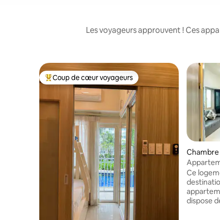
Les voyageurs approuvent ! Ces appart
Coup de cœur voyageurs
Coups de cœur voyageurs les plus appréciés
Chambre d
Appartem
étage à P
Ce logeme
destinati
apparteme
dispose de
voyage à 
d'une con