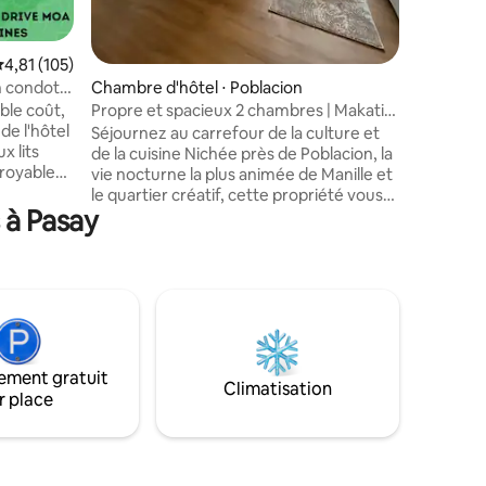
300 PHP p
sympathiq
valuation moyenne sur la base de 105 commentaires : 4,81 sur 5
4,81 (105)
n condotel
Chambre d'hôtel ⋅ Poblacion
CC
ble coût,
Propre et spacieux 2 chambres | Makati
de l'hôtel
CBD
Séjournez au carrefour de la culture et
x lits
de la cuisine Nichée près de Poblacion, la
royables.
vie nocturne la plus animée de Manille et
vec des
le quartier créatif, cette propriété vous
es, un
 à Pasay
place en plein cœur de l'énergie de la
 facile
ville. Le jour, explorez les espaces
magasins
artistiques, les boutiques, les cafés et les
es
bars cachés ; la nuit, plongez dans le
mélange éclectique de bars sur les toits
 SM MOA,
et de salles de concert. Les amateurs de
stance de
gastronomie auront l'embarras du choix
, Solaire,
avec des restaurants reconnus par
ement gratuit
anille
Michelin à quelques minutes seulement,
Climatisation
r place
offrant une expérience culinaire de
classe mondiale.