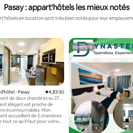
Pasay : appart'hôtels les mieux notés
'hôtels en location sont très bien notés pour leur emplaceme
Superhôte
Superhôte
'hôtel ⋅ Pasay
Évaluation moyenne sur la base de 6 comme
4,83 (6)
ent de deux chambres au 27e
asay
nt élégant est proche de
ons incontournables. Mon
nt accueillant de 2 chambres
 tout ce qu'il faut pour votre
Pasay. Le logement dispose
nexion Wi-Fi, de Netflix et