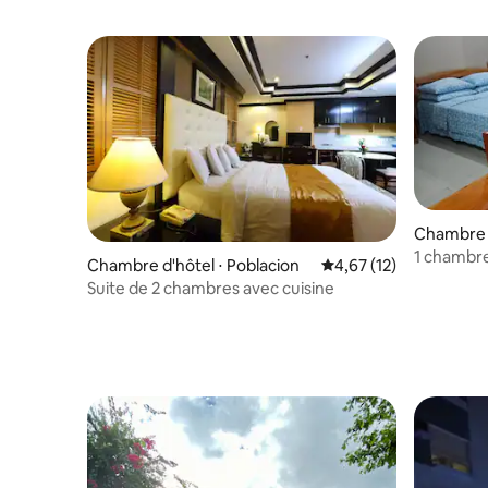
Chambre d
1 chambre
Chambre d'hôtel ⋅ Poblacion
Évaluation moyenne su
4,67 (12)
Suite de 2 chambres avec cuisine