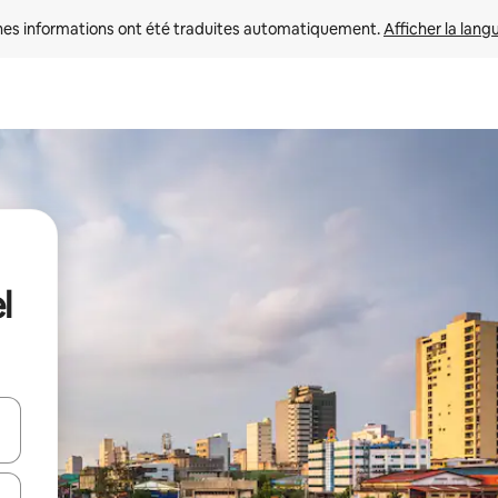
nes informations ont été traduites automatiquement. 
Afficher la lang
l
hes vers le haut et vers le bas pour les parcourir ou en appuyant et en fai