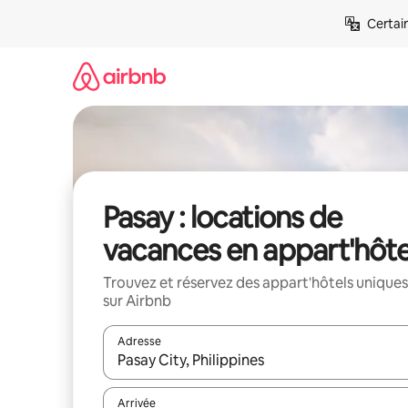
Aller
Certai
directement
au
contenu
Pasay : locations de
vacances en appart'hôte
Trouvez et réservez des appart'hôtels uniques
sur Airbnb
Adresse
Lorsque les résultats s'affichent, utilisez les flèc
Arrivée