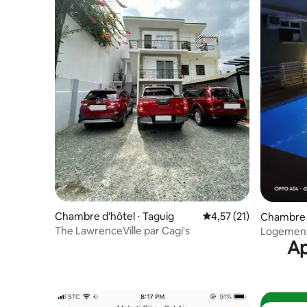
Chambre d'hôtel ⋅ Taguig
Évaluation moyenne su
4,57 (21)
Chambre d
The LawrenceVille par Cagi's
Logement 
Ap