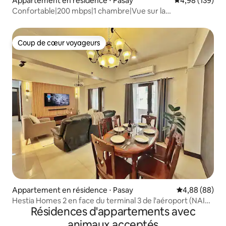
Appartement en résidence ⋅ Pasay
Évaluation moy
4,98 (139)
Confortable|200 mbps|1 chambre|Vue sur la
piscine|Netflix|HBO Max à MOA
Coup de cœur voyageurs
Coup de cœur voyageurs
Appartement en résidence ⋅ Pasay
Évaluation mo
4,88 (88)
Hestia Homes 2 en face du terminal 3 de l'aéroport (NAIA
Résidences d'appartements avec
T3)
animaux acceptés