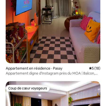
Appartement en résidence ⋅ Pasay
Évaluation
5 (18)
Appartement digne d'Instagram près du MOA | Balcon,
Netflix et Wi-Fi
Coup de cœur voyageurs
Coup de cœur voyageurs