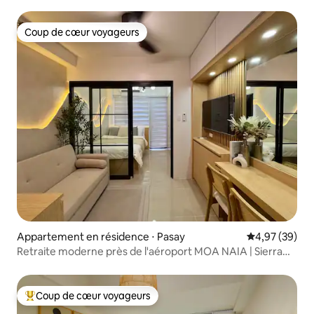
Coup de cœur voyageurs
Coup de cœur voyageurs
Appartement en résidence ⋅ Pasay
Évaluation mo
4,97 (39)
Retraite moderne près de l'aéroport MOA NAIA | Sierra
Home
Coup de cœur voyageurs
Coups de cœur voyageurs les plus appréciés