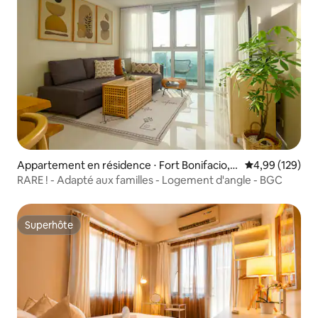
Appartement en résidence ⋅ Fort Bonifacio,T
Évaluation moy
4,99 (129)
aguig
RARE ! - Adapté aux familles - Logement d'angle - BGC
Superhôte
Superhôte