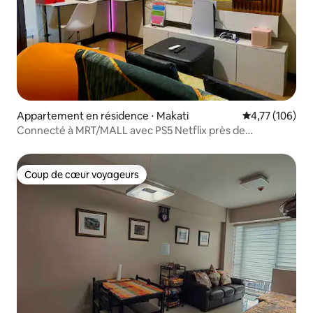
Appartement en résidence ⋅ Makati
Évaluation moy
4,77 (106)
Connecté à MRT/MALL avec PS5 Netflix près de
BGC/NAIA
Coup de cœur voyageurs
Coup de cœur voyageurs