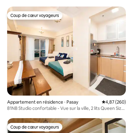
luxe et un centre commercial
Coup de cœur voyageurs
Coup de cœur voyageurs
Appartement en résidence ⋅ Pasay
Évaluation moy
4,87 (260)
81NB Studio confortable - Vue sur la ville, 2 lits Queen Size,
NAIA T3
Coup de cœur voyageurs
Coup de cœur voyageurs