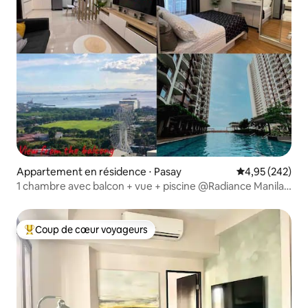
Appartement en résidence ⋅ Pasay
Évaluation moy
4,95 (242)
1 chambre avec balcon + vue + piscine @Radiance Manila
Bay-Aéroport
Coup de cœur voyageurs
Coups de cœur voyageurs les plus appréciés