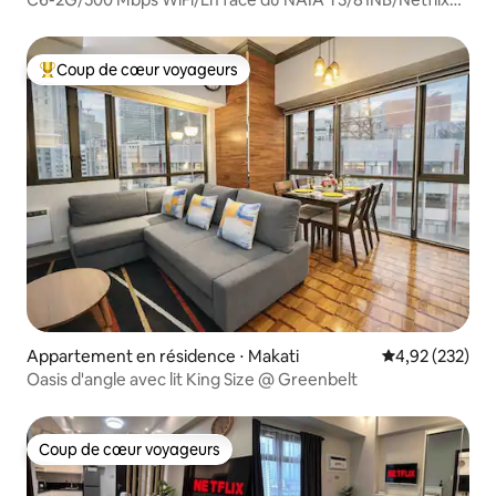
gratuit
Coup de cœur voyageurs
Coups de cœur voyageurs les plus appréciés
Appartement en résidence ⋅ Makati
Évaluation moy
4,92 (232)
Oasis d'angle avec lit King Size @ Greenbelt
Coup de cœur voyageurs
Coup de cœur voyageurs