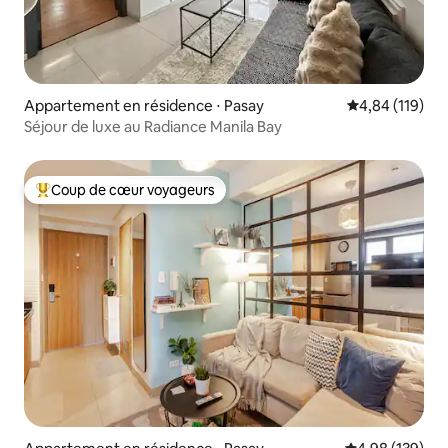
Appartement en résidence ⋅ Pasay
Évaluation moy
4,84 (119)
Séjour de luxe au Radiance Manila Bay
Coup de cœur voyageurs
Coups de cœur voyageurs les plus appréciés