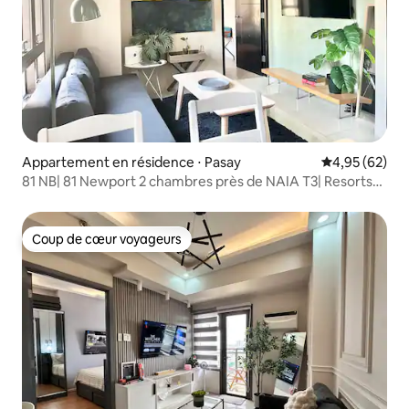
Appartement en résidence ⋅ Pasay
Évaluation mo
4,95 (62)
81 NB| 81 Newport 2 chambres près de NAIA T3| Resorts
World
Coup de cœur voyageurs
Coup de cœur voyageurs