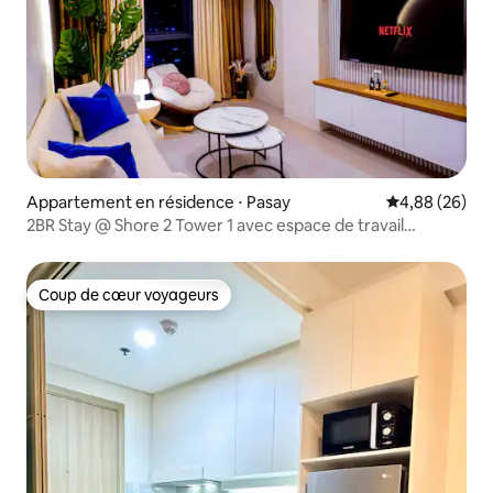
Appartement en résidence ⋅ Pasay
Évaluation mo
4,88 (26)
2BR Stay @ Shore 2 Tower 1 avec espace de travail
#TravelSGV
Coup de cœur voyageurs
Coup de cœur voyageurs