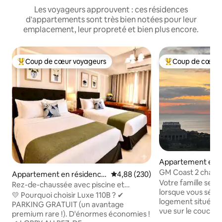
Les voyageurs approuvent : ces résidences
d'appartements sont très bien notées pour leur
emplacement, leur propreté et bien plus encore.
Coup de cœur voyageurs
Coup de cœur 
Coups de cœur voyageurs les plus appréciés
Coups de cœur vo
Appartement en r
⋅ Pasay
GM Coast 2 chambr
Appartement en résidence
Évaluation moyenne sur la base 
4,88 (230)
bain/appartement 
Votre famille sera
⋅ Pasay
Rez-de-chaussée avec piscine et
vue sur la baie/1 p
lorsque vous séjo
parking gratuit • Près de l'aéroport
💛 Pourquoi choisir Luxe 110B ? ✔
logement situé au 
PARKING GRATUIT (un avantage
vue sur le coucher 
premium rare !). D'énormes économies !
la baie de Manille 