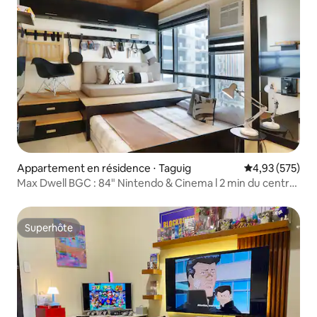
Appartement en résidence ⋅ Taguig
Évaluation moy
4,93 (575)
Max Dwell BGC : 84" Nintendo & Cinema l 2 min du centre
commercial
Superhôte
Superhôte