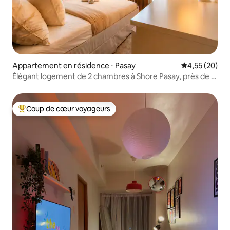
Appartement en résidence ⋅ Pasay
Évaluation mo
4,55 (20)
Élégant logement de 2 chambres à Shore Pasay, près de la
baie de Manille
Coup de cœur voyageurs
Coups de cœur voyageurs les plus appréciés