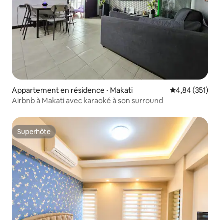
Appartement en résidence ⋅ Makati
Évaluation moy
4,84 (351)
Airbnb à Makati avec karaoké à son surround
Superhôte
Superhôte