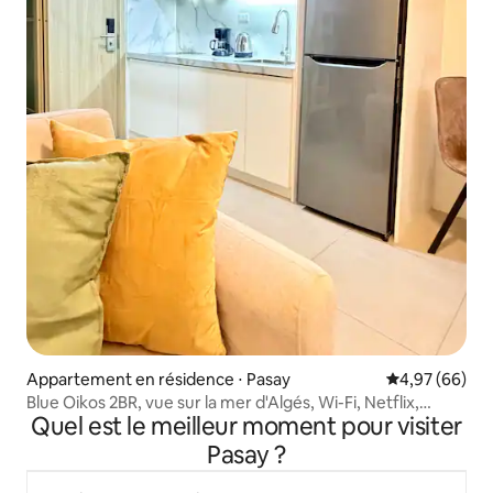
Appartement en résidence ⋅ Pasay
Évaluation mo
4,97 (66)
Blue Oikos 2BR, vue sur la mer d'Algés, Wi-Fi, Netflix,
Quel est le meilleur moment pour visiter
parking payant
Pasay ?