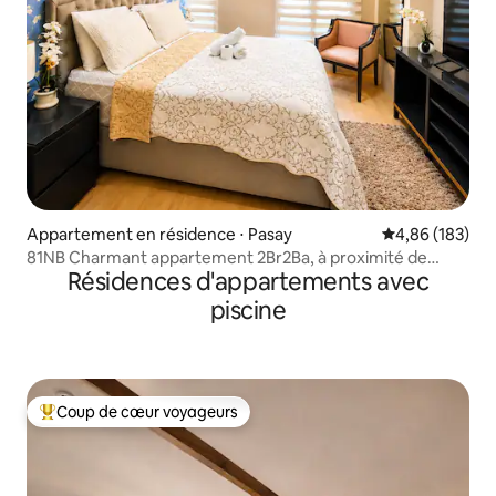
Appartement en résidence ⋅ Pasay
Évaluation moy
4,86 (183)
81NB Charmant appartement 2Br2Ba, à proximité de
Résidences d'appartements avec
Resorts World
piscine
Coup de cœur voyageurs
Coups de cœur voyageurs les plus appréciés