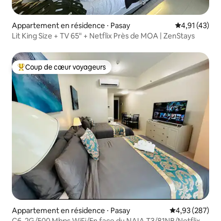
Appartement en résidence ⋅ Pasay
Évaluation mo
4,91 (43)
Lit King Size + TV 65" + Netflix Près de MOA | ZenStays
Coup de cœur voyageurs
Coups de cœur voyageurs les plus appréciés
Appartement en résidence ⋅ Pasay
Évaluation moy
4,93 (287)
C6-2G/500 Mbps WiFi/En face du NAIA T3/81NB/Netflix