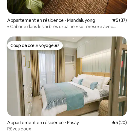
Appartement en résidence ⋅ Mandaluyong
Évaluation
5 (37)
« Cabane dans les arbres urbaine » sur mesure avec
fauteuil de massage et piscine
Coup de cœur voyageurs
Coup de cœur voyageurs
Appartement en résidence ⋅ Pasay
Évaluation
5 (20)
Rêves doux