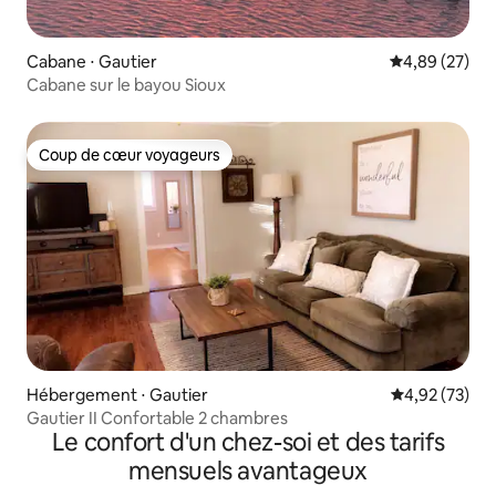
Cabane ⋅ Gautier
Évaluation mo
4,89 (27)
Cabane sur le bayou Sioux
Coup de cœur voyageurs
Coup de cœur voyageurs
Hébergement ⋅ Gautier
Évaluation mo
4,92 (73)
Gautier II Confortable 2 chambres
Le confort d'un chez-soi et des tarifs
mensuels avantageux