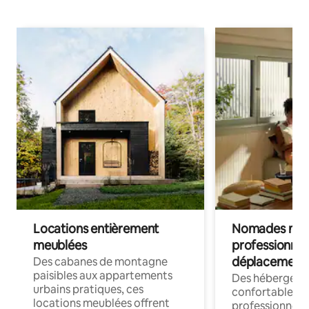
Locations entièrement
Nomades num
meublées
professionnel
déplacement
Des cabanes de montagne
paisibles aux appartements
Des hébergem
urbains pratiques, ces
confortables p
locations meublées offrent
professionnels