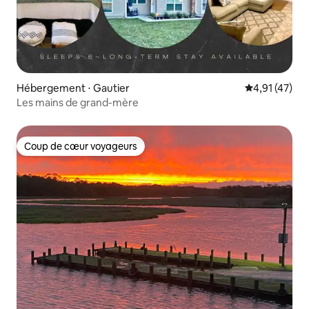
Hébergement ⋅ Gautier
Évaluation mo
4,91 (47)
Les mains de grand-mère
Coup de cœur voyageurs
Coup de cœur voyageurs