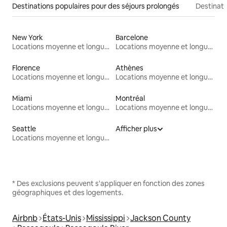
Destinations populaires pour des séjours prolongés
Destinati
New York
Barcelone
Locations moyenne et longue durée
Locations moyenne et longue durée
Florence
Athènes
Locations moyenne et longue durée
Locations moyenne et longue durée
Miami
Montréal
Locations moyenne et longue durée
Locations moyenne et longue durée
Seattle
Afficher plus
Locations moyenne et longue durée
* Des exclusions peuvent s'appliquer en fonction des zones
géographiques et des logements.
Airbnb
États-Unis
Mississippi
Jackson County