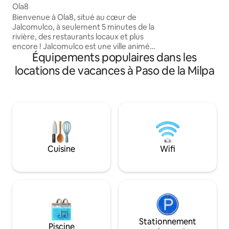
de signaler que d'av
Ola8
Jalco est intense 
​Bienvenue à Ola8, situé au cœur de
le loft n'a pas enc
Jalcomulco, à seulement 5 minutes de la
seulement des ven
rivière, des restaurants locaux et plus
encore ! ​Jalcomulco est une ville animée
Équipements populaires dans les
où vous pouvez profiter d'activités de
plein air telles que la randonnée, le
locations de vacances à Paso de la Milpa
rafting, la tyrolienne et bien d'autres. ​
Ola8 dispose de deux lits queen size,
d'une salle de bain complète, du Wi-Fi,
d'une télévision, de la climatisation, d'un
espace de travail dédié et d'une cuisine
extérieure avec un barbecue. Vous
adorerez également le patio spacieux,
parfait pour se détendre et passer du
Cuisine
Wifi
bon temps avec vos proches.
Stationnement
Piscine