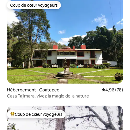
Coup de cœur voyageurs
Coup de cœur voyageurs
Hébergement ⋅ Coatepec
Évaluation mo
4,96 (78)
Casa Tajimara, vivez la magie de la nature
Coup de cœur voyageurs
Coups de cœur voyageurs les plus appréciés