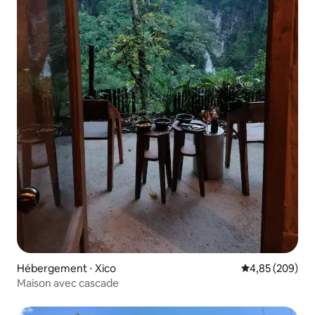
Hébergement ⋅ Xico
Évaluation moy
4,85 (209)
Maison avec cascade