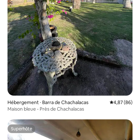
Hébergement ⋅ Barra de Chachalacas
Évaluation mo
4,87 (86)
Maison bleue - Près de Chachalacas
Superhôte
Superhôte