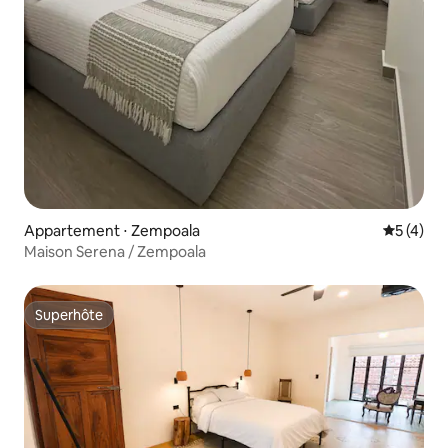
Appartement ⋅ Zempoala
Évaluatio
5 (4)
Maison Serena / Zempoala
Superhôte
Superhôte