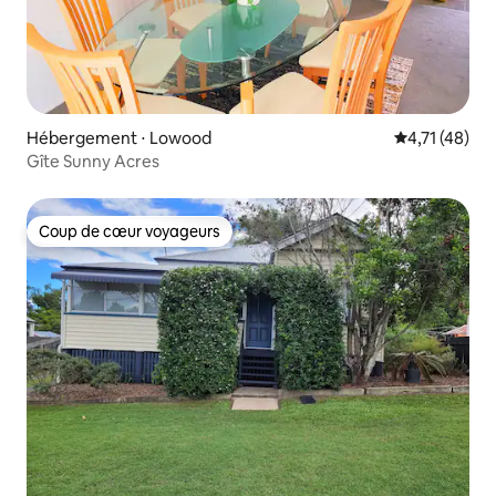
Hébergement ⋅ Lowood
Évaluation mo
4,71 (48)
Gîte Sunny Acres
Coup de cœur voyageurs
Coup de cœur voyageurs