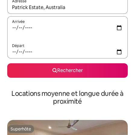
Adresse
Lorsque les résultats s'affichent, utilisez les flèches vers le hau
Arrivée
Départ
Rechercher
Locations moyenne et longue durée à
proximité
Superhôte
Superhôte