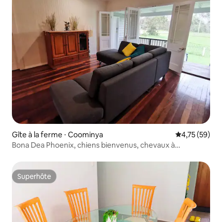
Gîte à la ferme ⋅ Coominya
Évaluation mo
4,75 (59)
Bona Dea Phoenix, chiens bienvenus, chevaux à
emmener
Superhôte
Superhôte