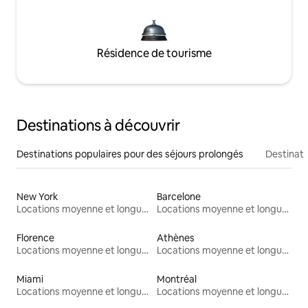
Résidence de tourisme
Destinations à découvrir
Destinations populaires pour des séjours prolongés
Destinati
New York
Barcelone
Locations moyenne et longue durée
Locations moyenne et longue durée
Florence
Athènes
Locations moyenne et longue durée
Locations moyenne et longue durée
Miami
Montréal
Locations moyenne et longue durée
Locations moyenne et longue durée