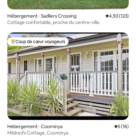
Hébergement ⋅ Sadliers Crossing
Évaluation moy
4,93 (123)
Cottage confortable, proche du centre-ville.
Coup de cœur voyageurs
Coups de cœur voyageurs les plus appréciés
Hébergement ⋅ Coominya
Évaluation
5 (16)
Mildred's Cottage, Coominya