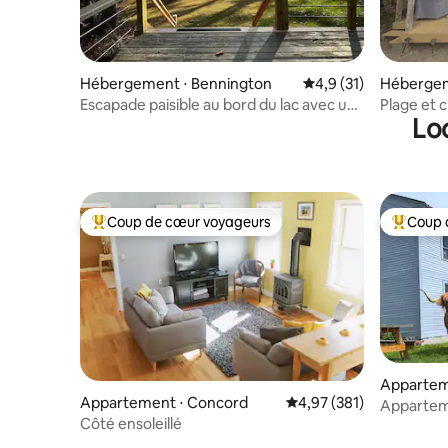
Hébergement ⋅ Bennington
Évaluation moyenne s
4,9 (31)
Hébergem
Escapade paisible au bord du lac avec un
Plage et c
Lo
porche et des kayaks !
Coup de cœur voyageurs
Coup 
Coups de cœur voyageurs les plus appréciés
Coups de
Appartem
Appartement ⋅ Concord
Évaluation moyenne sur
4,97 (381)
Appartem
Côté ensoleillé
vaches de