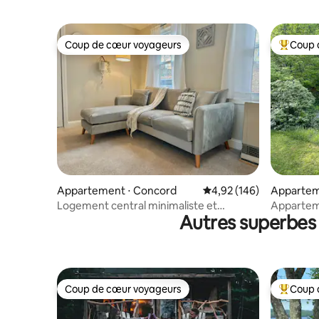
Coup de cœur voyageurs
Coup 
Coup de cœur voyageurs
Coups de
Appartement ⋅ Concord
Évaluation moyenne sur 
4,92 (146)
Apparteme
Logement central minimaliste et
Apparteme
Autres superbes 
confortable avec buanderie
les bois
Coup de cœur voyageurs
Coup 
Coup de cœur voyageurs
Coups de