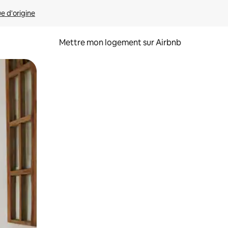
ue d'origine
Mettre mon logement sur Airbnb
sant glisser.