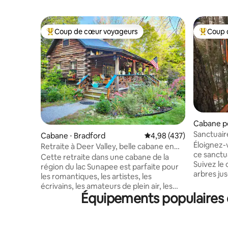
Coup de cœur voyageurs
Coup 
Coups de cœur voyageurs les plus appréciés
Coups de
Cabane p
on
Sanctuair
Cabane ⋅ Bradford
Évaluation moyenne sur 
4,98 (437)
Éloignez-
Retraite à Deer Valley, belle cabane en
ce sanctu
rondins
Cette retraite dans une cabane de la
Suivez le
région du lac Sunapee est parfaite pour
arbres jus
les romantiques, les artistes, les
cime des 
écrivains, les amateurs de plein air, les
indépenda
Équipements populaires d
jardiniers, les amis et la famille.
dessus du
Idéalement situé entre les meilleurs lacs
est parfa
et montagnes de la région, pratique pour
nature. Éq
les attractions de la région et les activités