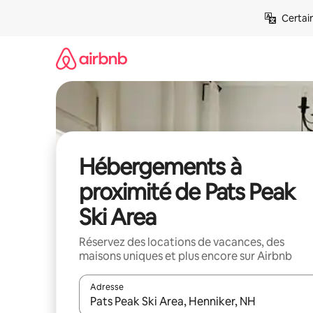
Aller
Certai
directement
au
contenu
Hébergements à
proximité de Pats Peak
Ski Area
Réservez des locations de vacances, des
maisons uniques et plus encore sur Airbnb
Adresse
Lorsque les résultats s'affichent, utilisez les flèc