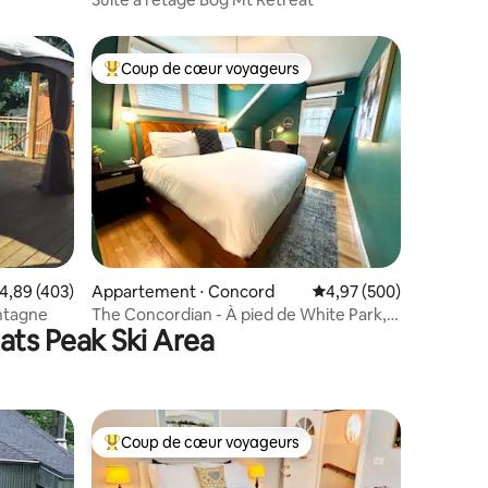
Coup de cœur voyageurs
lus appréciés
Coups de cœur voyageurs les plus appréciés
ntaires : 4,97 sur 5
valuation moyenne sur la base de 403 commentaires : 4,89 sur 5
4,89 (403)
Appartement ⋅ Concord
Évaluation moyenne sur
4,97 (500)
ontagne
The Concordian - À pied de White Park,
ats Peak Ski Area
centre-ville, UNH
Coup de cœur voyageurs
lus appréciés
Coups de cœur voyageurs les plus appréciés