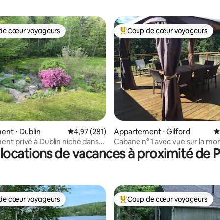
de cœur voyageurs
Coup de cœur voyageurs
 cœur voyageurs les plus appréciés
Coups de cœur voyageurs les p
la base de 146 commentaires : 4,92 sur 5
nt ⋅ Dublin
Évaluation moyenne sur la base de 281 comme
4,97 (281)
Appartement ⋅ Gilford
É
nt privé à Dublin niché dans
Cabane n° 1 avec vue sur la m
locations de vacances à proximité de P
de cœur voyageurs
Coup de cœur voyageurs
 cœur voyageurs les plus appréciés
Coups de cœur voyageurs les p