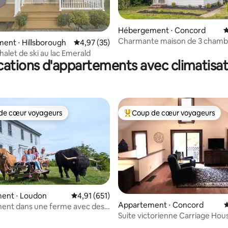
Hébergement ⋅ Concord
É
Charmante maison de 3 chamb
ur la base de 31 commentaires : 4,9 sur 5
ent ⋅ Hillsborough
Évaluation moyenne sur la base de 35 comme
4,97 (35)
Concord, New Englander
halet de ski au lac Emerald
cations d'appartements avec climatisat
de cœur voyageurs
Coup de cœur voyageurs
 cœur voyageurs les plus appréciés
Coups de cœur voyageurs les p
ent ⋅ Loudon
Évaluation moyenne sur la base de 651 comme
4,91 (651)
 la base de 381 commentaires : 4,97 sur 5
Appartement ⋅ Concord
É
ent dans une ferme avec des
Suite victorienne Carriage Hou
s Highlands écossaises