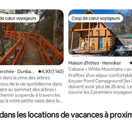
de cœur voyageurs
Coup de cœur voyageurs
 cœur voyageurs les plus appréciés
Coup de cœur voyageurs
Maison d'hôtes ⋅ Henniker
É
Cabane « White Mountains » au
erchée ⋅ Dunbart
Évaluation moyenne sur la base de 1 140 comme
4,93 (1 140)
Pond Campground
Profitez d'un séjour confortabl
e dans la cime des arbres
la base de 437 commentaires : 4,98 sur 5
Keyser Pond Campground (les l
vous de la vie quotidienne dans
doivent avoir plus de 25 ans). Le
aire au sommet des arbres !
couvre les 2 premiers voyageurs
 chemin suspendu à travers les
voyageurs supplémentaires so
qu'à votre petite oasis dans la
facturés 10 $ par personne et pa
arbres. Cet espace
Maximum : 5 voyageurs. 1 grand li
nt se trouve à 30 pieds au-
ans les locations de vacances à proxim
jumeaux dans le loft 1 canapé-l
 sol de la forêt. Le logement
Literie et serviettes fournies Été :
it pour se reconnecter avec la
Profitez d'activités familiales l
uipements : WIFI, toilettes à
ainsi que d'un étang pour la pêc