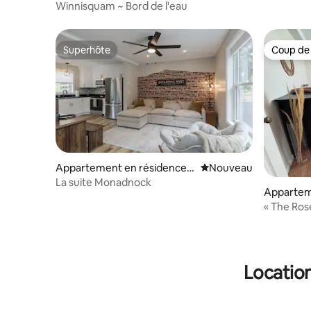
n
Winnisquam ~ Bord de l'eau
Superhôte
Coup de
Superhôte
Coup de
Appartement en résidence ⋅
Nouvel hébergement
Nouveau
Troy
La suite Monadnock
Appartem
Concord
« The Ros
confortab
Location