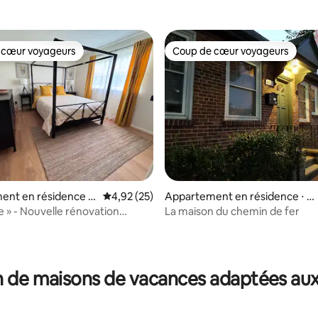
 cœur voyageurs
Coup de cœur voyageurs
 cœur voyageurs
Coup de cœur voyageurs
ent en résidence ⋅
Évaluation moyenne sur la base de 25 comme
4,92 (25)
Appartement en résidence ⋅ M
anchester
e » - Nouvelle rénovation
La maison du chemin de fer
le
 de maisons de vacances adaptées aux