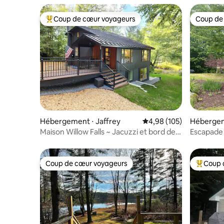
Coup de cœur voyageurs
Coup de
Coups de cœur voyageurs les plus appréciés
Coup de
Hébergement ⋅ Jaffrey
Évaluation moyenne sur 
4,98 (105)
Hébergeme
Maison Willow Falls ~ Jacuzzi et bord de
Escapade 
mer
Coup de cœur voyageurs
Coup 
Coup de cœur voyageurs
Coups de