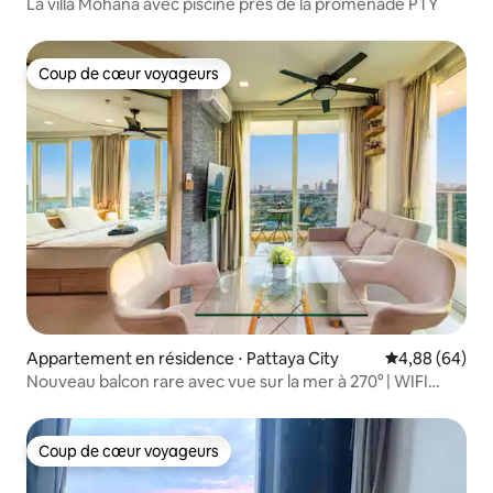
La villa Mohana avec piscine près de la promenade PTY
Coup de cœur voyageurs
Coup de cœur voyageurs
Appartement en résidence ⋅ Pattaya City
Évaluation mo
4,88 (64)
Nouveau balcon rare avec vue sur la mer à 270° | WIFI
rapide 1 Gbit/s
Coup de cœur voyageurs
Coup de cœur voyageurs