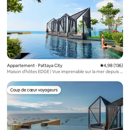
Appartement ⋅ Pattaya City
Évaluation moy
4,98 (136)
Maison d'hôtes EDGE | Vue imprenable sur la mer depuis la
piscine sur le toit | Recommandé par Xiaohongshu | Plage |
Piscine à débordement | Service attentionné | Hôte
chinois | Offre spéciale !
Coup de cœur voyageurs
Coup de cœur voyageurs