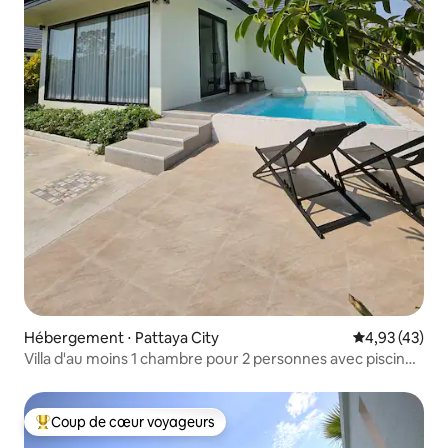
Hébergement ⋅ Pattaya City
Évaluation mo
4,93 (43)
Villa d'au moins 1 chambre pour 2 personnes avec piscine
privée
Coup de cœur voyageurs
Coups de cœur voyageurs les plus appréciés