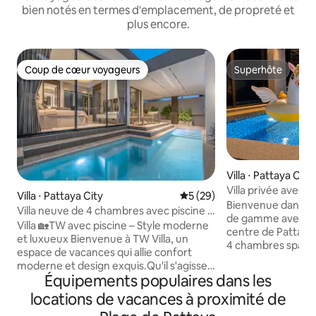
bien notés en termes d'emplacement, de propreté et
plus encore.
Coup de cœur voyageurs
Superhôte
Coup de cœur voyageurs
Superhôte
Villa ⋅ Pattaya City
Villa privée avec 
Villa ⋅ Pattaya City
Évaluation moyenne sur la b
5 (29)
Hollywood, centre-
Bienvenue dans cet
Villa neuve de 4 chambres avec piscine à
de la plage et du T
de gamme avec pis
Pattaya / Pattaya TW Luxe Stay Pool Villa
Villa 🏡TW avec piscine – Style moderne
centre de Pattaya.
et luxueux Bienvenue à TW Villa, un
4 chambres spacie
espace de vacances qui allie confort
L'ensemble de l'es
moderne et design exquis.Qu'il s'agisse
élégant, ce qui le 
Équipements populaires dans les
d'une réunion de famille ou d'un
vacances en famill
rassemblement d'amis, vous pouvez
locations de vacances à proximité de
amis, des voyages 
passer un séjour confortable et
séjours de grande 