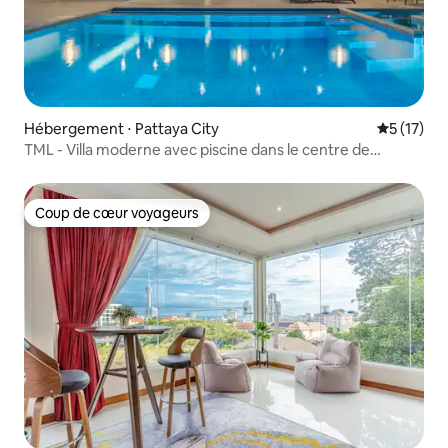
Hébergement ⋅ Pattaya City
Évaluation
5 (17)
TML - Villa moderne avec piscine dans le centre de
Pattaya | 4 chambres, 5 salles de bain | Salle privée
professionnelle de karaoké, cuisine à flamme nue, table
de mahjong | Commodités de la vie quotidienne
Coup de cœur voyageurs
Coup de cœur voyageurs