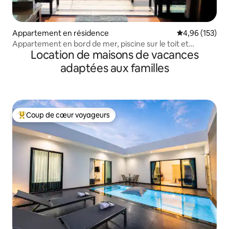
Appartement en résidence
Évaluation moy
4,96 (153)
Appartement en bord de mer, piscine sur le toit et
Location de maisons de vacances
chauffeur en option
adaptées aux familles
Coup de cœur voyageurs
Coups de cœur voyageurs les plus appréciés