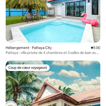
Hébergement ⋅ Pattaya City
Évaluatio
5 (4)
Pattaya : villa privée de 4 chambres et 3 salles de bain avec
piscine
Coup de cœur voyageurs
Coup de cœur voyageurs