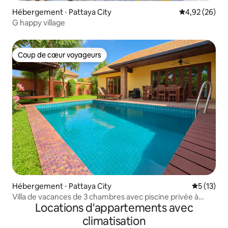
Hébergement ⋅ Pattaya City
Évaluation mo
4,92 (26)
G happy village
Coup de cœur voyageurs
Coup de cœur voyageurs
Hébergement ⋅ Pattaya City
Évaluation
5 (13)
Villa de vacances de 3 chambres avec piscine privée à
Locations d'appartements avec
5 minutes de la plage
climatisation