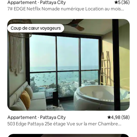
Appartement ⋅ Pattaya City
Évaluation
5 (36)
7# EDGE Netflix Nomade numérique Location au mois
pour séjour longue durée
Coup de cœur voyageurs
Coup de cœur voyageurs
Appartement ⋅ Pattaya City
Évaluation mo
4,98 (58)
503 Edge Pattaya 25e étage Vue sur la mer Chambre
double 2 salons 2 salles de bain, plage + rue piétonne +
centre commercial