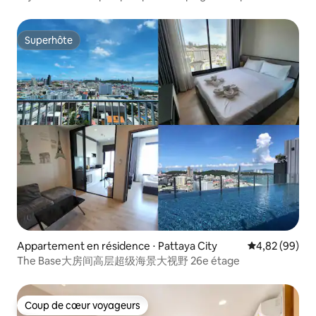
le toit
Superhôte
Superhôte
Appartement en résidence ⋅ Pattaya City
Évaluation mo
4,82 (99)
The Base大房间高层超级海景大视野 26e étage
Coup de cœur voyageurs
Coup de cœur voyageurs