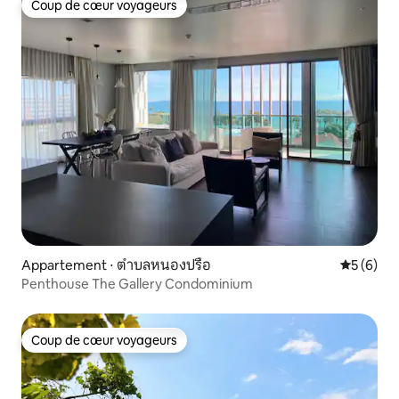
Coup de cœur voyageurs
Coup de cœur voyageurs
Appartement ⋅ ตำบลหนองปรือ
Évaluatio
5 (6)
Penthouse The Gallery Condominium
Coup de cœur voyageurs
Coup de cœur voyageurs