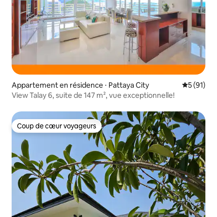
Appartement en résidence ⋅ Pattaya City
Évaluation
5 (91)
View Talay 6, suite de 147 m², vue exceptionnelle!
Coup de cœur voyageurs
Coup de cœur voyageurs