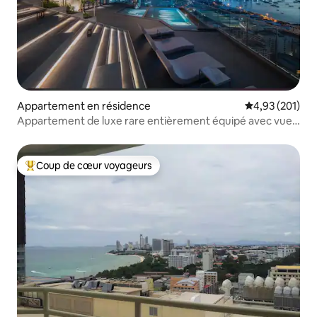
Appartement en résidence
Évaluation moy
4,93 (201)
Appartement de luxe rare entièrement équipé avec vue
sur l'océan
Coup de cœur voyageurs
Coups de cœur voyageurs les plus appréciés