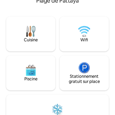
Plage de Pattaya
inoubliable ici. ✨ Logement confortable
groupes importants. La propriét
Villa de plain-pied, surface de
située au cœur de
construction d'environ 160 mètres
emplacement de ch
carrés, avec 4 chambres et 5 salles de
Pattaya Beach et 
bain.Chaque chambre a sa propre salle
Terminal 21.Entou
de bain, et il y a une salle de bain
boutiques, de café
séparée, la disposition est raisonnable,
commerciaux, de 
et le séjour est plus confortable.
diverses installatio
Cuisine
Wifi
Configuration de la 🛏 chambre Sur les
divertissement, v
quatre chambres, trois ont des lits de
de la commodité de
1,8 m et une a un lit de 1,5 m pour
tout en disposant
répondre aux différents besoins
vacances privé, cal
d'hébergement, adaptés aux familles ou
villa dispose d'une
aux amis pour partager un bon moment.
votre expérience
🍳 Cuisine et salle à manger La cuisine
exclusive.Vous pou
est entièrement équipée et comprend
Stationnement
et de la brise au b
Piscine
un ensemble complet d'équipements de
gratuit sur place
rendre facilement 
cuisine, ce qui vous permet de cuisiner
centre commercial
facilement et de profiter de la
et revenir à la vill
commodité et de la chaleur de la maison.
moment agréable 
🏊 Piscine privée La villa dispose d'une
endroit vous offrir
piscine privée avec de l'eau claire, ce qui
confortable, priv
en fait l'endroit idéal pour profiter de la
votre voyage à Pa
fraîcheur et de la détente.Des services