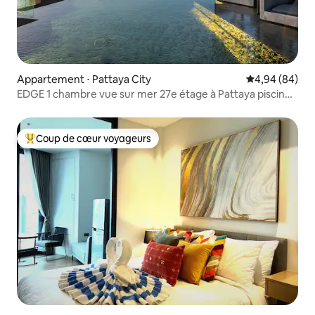
Appartement ⋅ Pattaya City
Évaluation mo
4,94 (84)
EDGE 1 chambre vue sur mer 27e étage à Pattaya piscine
sur le toit
Coup de cœur voyageurs
Coups de cœur voyageurs les plus appréciés