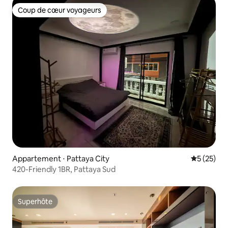
Coup de cœur voyageurs
Coup de cœur voyageurs
Appartement ⋅ Pattaya City
Évaluation
5 (25)
420-Friendly 1BR, Pattaya Sud
Superhôte
Superhôte