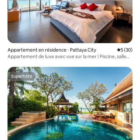
Appartement en résidence ⋅ Pattaya City
Évaluation
5 (30)
Appartement de luxe avec vue sur la mer | Piscine, salle
de sport | Balcon et plage
Superhôte
Superhôte