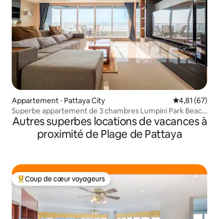
Appartement ⋅ Pattaya City
Évaluation mo
4,81 (67)
Superbe appartement de 3 chambres Lumpini Park Beach
Autres superbes locations de vacances à
Jomtien
proximité de Plage de Pattaya
Coup de cœur voyageurs
Coups de cœur voyageurs les plus appréciés