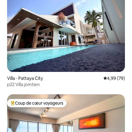
Villa ⋅ Pattaya City
Évaluation mo
4,99 (79)
p22 Villa jomtien
Coup de cœur voyageurs
Coups de cœur voyageurs les plus appréciés