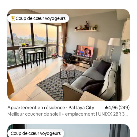
Coup de cœur voyageurs
Coups de cœur voyageurs les plus appréciés
Appartement en résidence ⋅ Pattaya City
Évaluation moy
4,96 (249)
Meilleur coucher de soleil + emplacement ! UNIXX 2BR 30F
Vue sur la mer + montagne
Coup de cœur voyageurs
Coup de cœur voyageurs