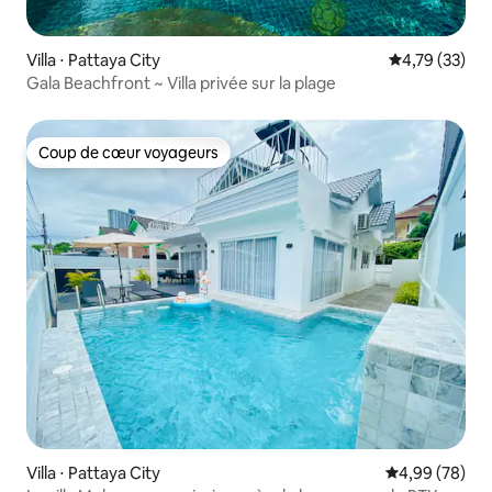
Villa ⋅ Pattaya City
Évaluation mo
4,79 (33)
Gala Beachfront ~ Villa privée sur la plage
Coup de cœur voyageurs
Coup de cœur voyageurs
Villa ⋅ Pattaya City
Évaluation mo
4,99 (78)