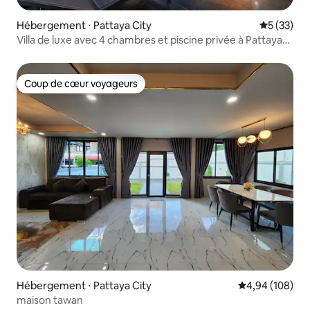
Hébergement ⋅ Pattaya City
Évaluation
5 (33)
Villa de luxe avec 4 chambres et piscine privée à Pattaya
25 % de réduction
Coup de cœur voyageurs
Coup de cœur voyageurs
Hébergement ⋅ Pattaya City
Évaluation moy
4,94 (108)
maison tawan