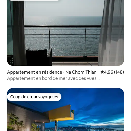
Appartement en résidence ⋅ Na Chom Thian
Évaluation moy
4,96 (148)
Appartement en bord de mer avec des vues
spectaculaires
Coup de cœur voyageurs
Coup de cœur voyageurs