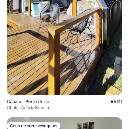
Cabane ⋅ Porto União
Évaluatio
5 (4)
Chalet Acácia Branca
Coup de cœur voyageurs
Coup de cœur voyageurs