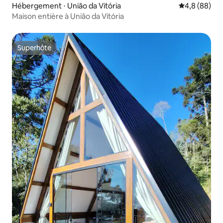
Hébergement ⋅ União da Vitória
Évaluation m
4,8 (88)
Maison entière à União da Vitória
Superhôte
Superhôte