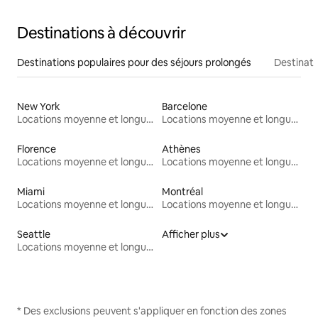
Destinations à découvrir
Destinations populaires pour des séjours prolongés
Destinati
New York
Barcelone
Locations moyenne et longue durée
Locations moyenne et longue durée
Florence
Athènes
Locations moyenne et longue durée
Locations moyenne et longue durée
Miami
Montréal
Locations moyenne et longue durée
Locations moyenne et longue durée
Seattle
Afficher plus
Locations moyenne et longue durée
* Des exclusions peuvent s'appliquer en fonction des zones