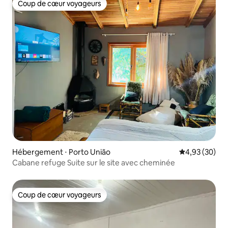
Coup de cœur voyageurs
Coup de cœur voyageurs
Hébergement ⋅ Porto União
Évaluation mo
4,93 (30)
Cabane refuge Suite sur le site avec cheminée
Coup de cœur voyageurs
Coup de cœur voyageurs