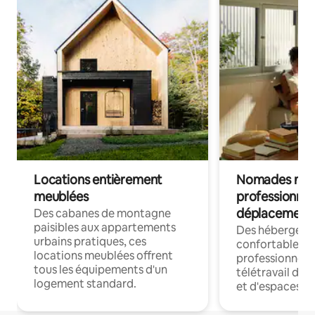
Locations entièrement
Nomades num
meublées
professionnel
déplacement
Des cabanes de montagne
paisibles aux appartements
Des hébergem
urbains pratiques, ces
confortables p
locations meublées offrent
professionnels
tous les équipements d'un
télétravail dis
logement standard.
et d'espaces de