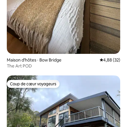
Maison d'hôtes ⋅ Bow Bridge
Évaluation mo
4,88 (32)
The Art POD
Coup de cœur voyageurs
Coup de cœur voyageurs