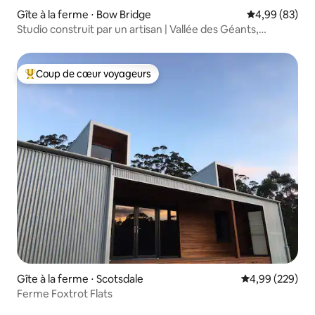
Gîte à la ferme ⋅ Bow Bridge
Évaluation mo
4,99 (83)
Studio construit par un artisan | Vallée des Géants,
Danemark
Coup de cœur voyageurs
Coups de cœur voyageurs les plus appréciés
Gîte à la ferme ⋅ Scotsdale
Évaluation moy
4,99 (229)
Ferme Foxtrot Flats