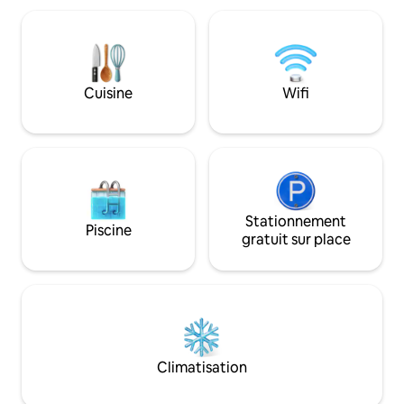
criques, les rivières et les parcs
vous découvrirez. Avec de grande
nationaux à proximité. Parcourez le
fenêtres, votre e
sentier de Bibbulmun, le Munda Biddi,
l'extérieur est int
faites du paddle. Profitez du lever du
en bois confortabl
soleil depuis la véranda ou d'une
pour plus de chaleu
Cuisine
Wifi
promenade au coucher du soleil dans les
seulement 3 km du 
enclos. À la tombée de la nuit, admirez le
avec l'impression 
panorama d'étoiles dans le ciel.
kilomètres.
Stationnement
Piscine
gratuit sur place
Climatisation