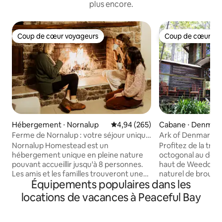
plus encore.
Coup de cœur voyageurs
Coup de cœur vo
Coup de cœur voyageurs
Coup de cœur vo
Hébergement ⋅ Nornalup
Évaluation moyenne sur la base 
4,94 (265)
Cabane ⋅ Denmar
Ferme de Nornalup : votre séjour unique
Ark of Denmark, l
dans la nature
Nornalup Homestead est un
Profitez de la tran
hébergement unique en pleine nature
octogonal au desig
pouvant accueillir jusqu'à 8 personnes.
haut de Weedon Hi
Les amis et les familles trouveront une
naturel de brousse
Équipements populaires dans les
escapade chaleureuse et enrichissante.
vues sur l'entrée, 
Explorez nos 68 hectares de forêt et de
levers de soleil, u
locations de vacances à Peaceful Bay
terres agricoles. Détendez-vous sur
abondante et des 
notre jetée sur la rivière Frankland.
indigène depuis c
Découvrez les plages secrètes, les
que quelques-unes