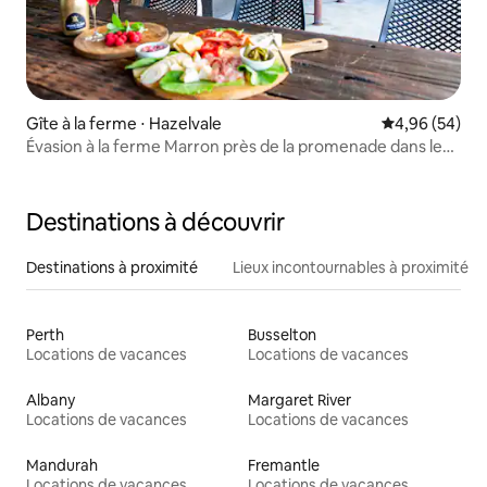
Gîte à la ferme ⋅ Hazelvale
Évaluation mo
4,96 (54)
Évasion à la ferme Marron près de la promenade dans les
arbres
Destinations à découvrir
Destinations à proximité
Lieux incontournables à proximité
Perth
Busselton
Locations de vacances
Locations de vacances
Albany
Margaret River
Locations de vacances
Locations de vacances
Mandurah
Fremantle
Locations de vacances
Locations de vacances