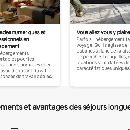
des numériques et
Vous allez vous y plaire
essionnels en
Parfois, l'hébergement fai
voyage. Qu'il s'agisse de
acement
cabanes à flanc de falais
hébergements
de péniches tranquilles, 
rtables pour les
locations sont dotées de
ssionnels nomades et en
caractéristiques uniques
ravail disposant du wifi
espaces de travail dédiés.
ments et avantages des séjours longu