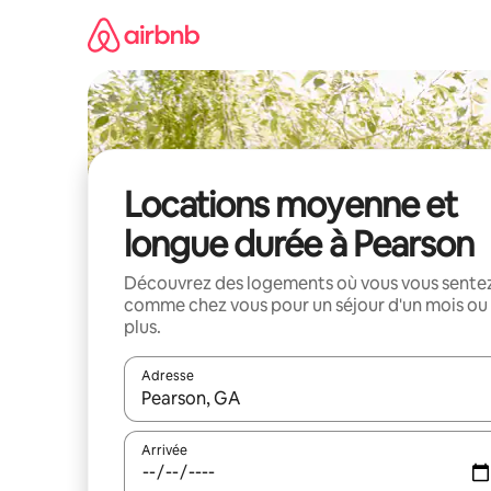
Aller
directement
au
contenu
Locations moyenne et
longue durée à Pearson
Découvrez des logements où vous vous sente
comme chez vous pour un séjour d'un mois ou
plus.
Adresse
Lorsque les résultats s'affichent, utilisez les flèc
Arrivée