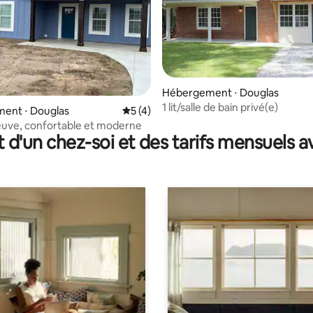
Hébergement ⋅ Douglas
1 lit/salle de bain privé(e)
 sur la base de 21 commentaires : 5 sur 5
ent ⋅ Douglas
Évaluation moyenne sur la base de 4 co
5 (4)
uve, confortable et moderne
t d'un chez-soi et des tarifs mensuels 