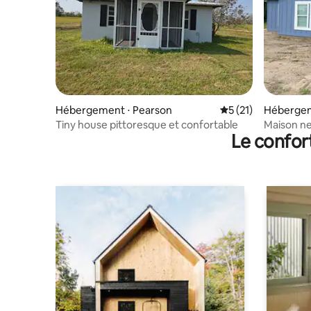
Hébergement ⋅ Pearson
Évaluation moyenne
5 (21)
Hébergem
Tiny house pittoresque et confortable
Maison ne
Le confor