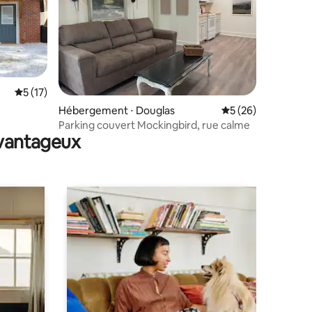
Évaluation moyenne sur la base de 17 commentaires : 5 sur 5
5 (17)
mmentaires : 5 sur 5
Hébergement ⋅ Douglas
Évaluation moyenne
5 (26)
Parking couvert Mockingbird, rue calme
avantageux