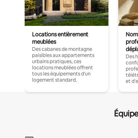
Locations entièrement
Noma
meublées
prof
dépl
Des cabanes de montagne
paisibles aux appartements
Des 
urbains pratiques, ces
confo
locations meublées offrent
profe
tous les équipements d'un
télét
logement standard.
et d'
Équipe