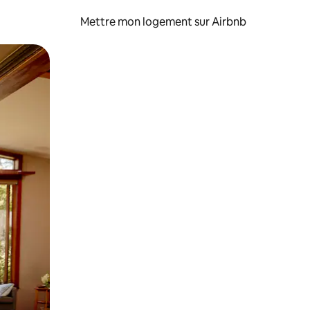
Mettre mon logement sur Airbnb
sant glisser.