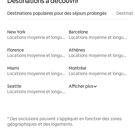
Destinations à découvrir
Destinations populaires pour des séjours prolongés
Destinati
New York
Barcelone
Locations moyenne et longue durée
Locations moyenne et longue durée
Florence
Athènes
Locations moyenne et longue durée
Locations moyenne et longue durée
Miami
Montréal
Locations moyenne et longue durée
Locations moyenne et longue durée
Seattle
Afficher plus
Locations moyenne et longue durée
* Des exclusions peuvent s'appliquer en fonction des zones
géographiques et des logements.