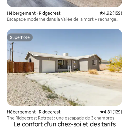
Hébergement ⋅ Ridgecrest
Évaluation moy
4,92 (159)
Escapade moderne dans la Vallée de la mort + recharge
pour véhicule électrique !
Superhôte
Superhôte
Hébergement ⋅ Ridgecrest
Évaluation moy
4,81 (129)
The Ridgecrest Retreat : une escapade de 3 chambres
Le confort d'un chez-soi et des tarifs