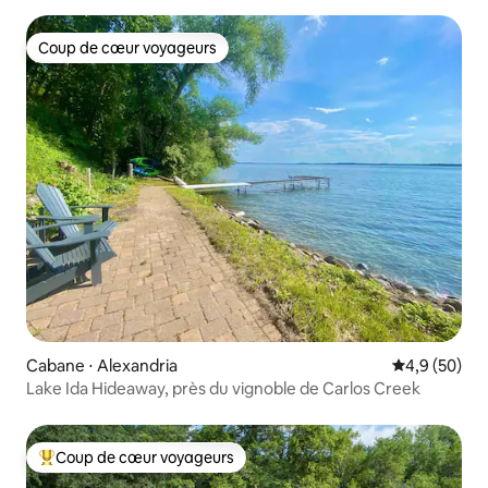
Coup de cœur voyageurs
Coup de cœur voyageurs
Cabane ⋅ Alexandria
Évaluation m
4,9 (50)
Lake Ida Hideaway, près du vignoble de Carlos Creek
Coup de cœur voyageurs
Coups de cœur voyageurs les plus appréciés