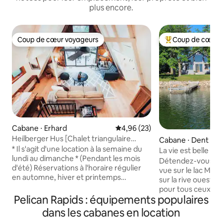
plus encore.
Coup de cœur voyageurs
Coup de cœur 
Coup de cœur voyageurs
Coups de cœur vo
Cabane ⋅ Erhard
Évaluation moyenne sur la base
4,96 (23)
Heilberger Hus [Chalet triangulaire
Cabane ⋅ Dent
Ottertail Co.]
* Il s'agit d'une location à la semaine du
La vie est belle sur 
lundi au dimanche * (Pendant les mois
Détendez-vous et p
d'été) Réservations à l'horaire régulier
vue sur le lac Mari
en automne, hiver et printemps
sur la rive ouest, 
+Bienvenue à Heilberger Hus+
pour tous ceux qui
Détendez-vous au bord du lac avec
Pelican Rapids : équipements populaires
et la tranquillité,
toute la famille dans cette retraite en
de soleil et du plais
dans les cabanes en location
forme de A récemment rénovée. Parfait
voyageurs profiten