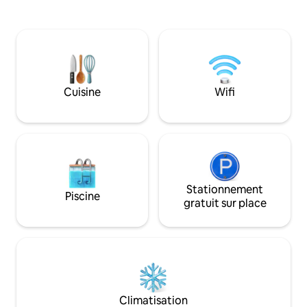
pour les familles qui souhaitent profiter
entièrement équip
des lacs MN. C'est une super escapade
propane, d'un bras
en automne et en hiver aussi. La
quai, d'un radeau 
randonnée dans les couleurs de
d'une plage de bai
l'automne au parc d'État Maple Wood à
voyageurs décident
proximité est un moment fort pour
de Perham offre u
notre famille. En hiver, les sentiers de
d'attractions, no
Cuisine
Wifi
motoneige sont à proximité et la pêche
des randonnées, d
sur glace ! Installez-vous
restaurants. Venez
confortablement dans cette retraite
est belle sur le lac
parfaite.
l'année.)
Stationnement
Piscine
gratuit sur place
Climatisation