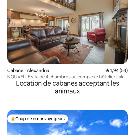
Cabane ⋅ Alexandria
Évaluation mo
4,94 (54)
NOUVELLE villa de 4 chambres au complexe hôtelier Lake
Location de cabanes acceptant les
Darling
animaux
Coup de cœur voyageurs
Coups de cœur voyageurs les plus appréciés