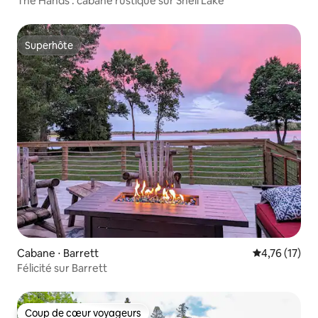
The Hands : cabane rustique sur Shell Lake
Superhôte
Superhôte
Cabane ⋅ Barrett
Évaluation mo
4,76 (17)
Félicité sur Barrett
Coup de cœur voyageurs