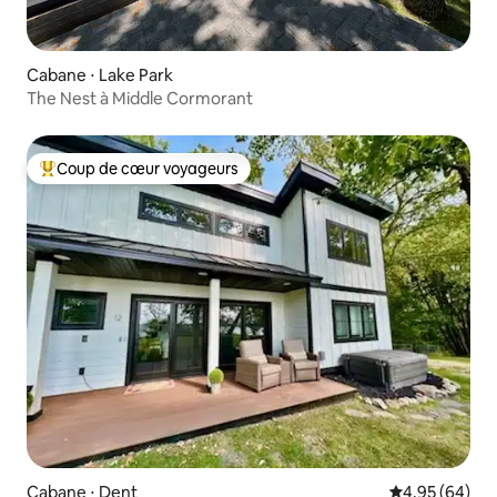
Cabane ⋅ Lake Park
The Nest à Middle Cormorant
Coup de cœur voyageurs
Coups de cœur voyageurs les plus appréciés
Cabane ⋅ Dent
Évaluation mo
4,95 (64)