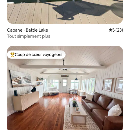
Cabane ⋅ Battle Lake
Évaluation
5 (23)
Tout simplement plus
Coup de cœur voyageurs
Coups de cœur voyageurs les plus appréciés