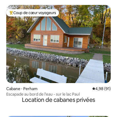
Coup de cœur voyageurs
Coups de cœur voyageurs les plus appréciés
Cabane ⋅ Perham
Évaluation mo
4,98 (91)
Escapade au bord de l'eau - sur le lac Paul
Location de cabanes privées