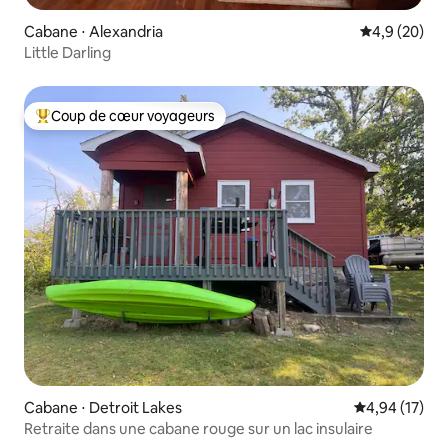
Cabane ⋅ Alexandria
Évaluation m
4,9 (20)
Little Darling
Coup de cœur voyageurs
Coups de cœur voyageurs les plus appréciés
Cabane ⋅ Detroit Lakes
Évaluation mo
4,94 (17)
Retraite dans une cabane rouge sur un lac insulaire