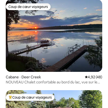
Coup de cœur voyageurs
Coup de cœur voyageurs
Cabane ⋅ Deer Creek
Évaluation mo
4,92 (48)
NOUVEAU Chalet confortable au bord du lac, vue sur le
coucher du soleil et foyer !
Coup de cœur voyageurs
Coups de cœur voyageurs les plus appréciés