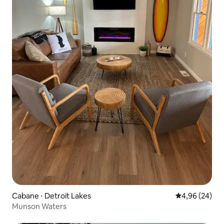
Cabane ⋅ Detroit Lakes
Évaluation mo
4,96 (24)
Munson Waters