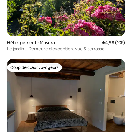
Hébergement ⋅ Masera
Évaluation moy
4,98 (105)
Le jardin _ Demeure d'exception, vue & terrasse
Coup de cœur voyageurs
Coup de cœur voyageurs