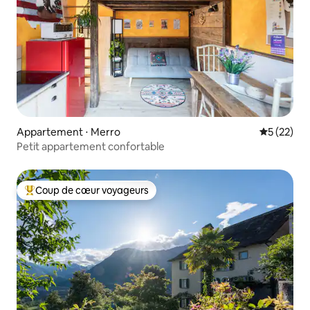
Appartement ⋅ Merro
Évaluation
5 (22)
Petit appartement confortable
Coup de cœur voyageurs
Coups de cœur voyageurs les plus appréciés