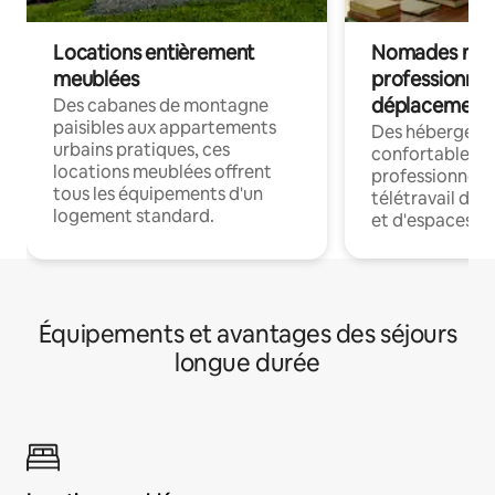
Locations entièrement
Nomades num
meublées
professionnel
déplacement
Des cabanes de montagne
paisibles aux appartements
Des hébergem
urbains pratiques, ces
confortables p
locations meublées offrent
professionnels
tous les équipements d'un
télétravail dis
logement standard.
et d'espaces de
Équipements et avantages des séjours
longue durée