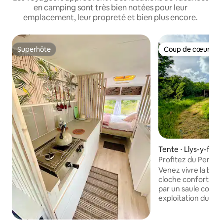
en camping sont très bien notées pour leur
emplacement, leur propreté et bien plus encore.
Superhôte
Coup de cœur vo
Superhôte
Coup de cœur vo
Tente ⋅ Llys-y-frâ
Profitez du Pembr
une magnifique te
Venez vivre la bell
cloche confortabl
par un saule copse
exploitation du Pe
équipé d'un lit do
appropriés, avec d