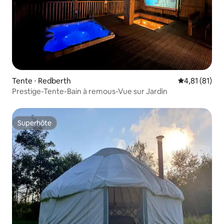
Tente ⋅ Redberth
Évaluation mo
4,81 (81)
Prestige-Tente-Bain à remous-Vue sur Jardin
Superhôte
Superhôte