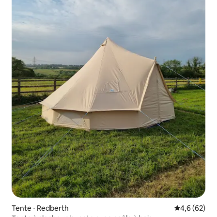
Tente ⋅ Redberth
Évaluation m
4,6 (62)