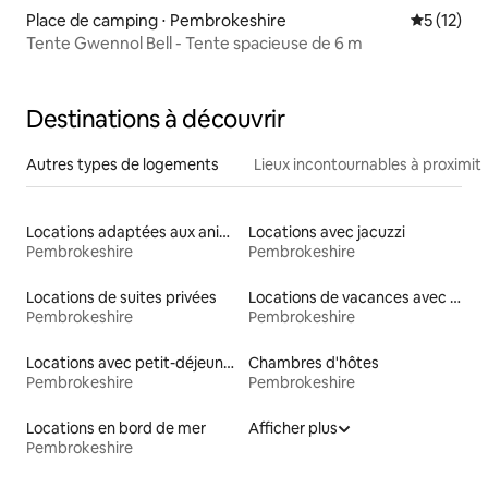
Place de camping ⋅ Pembrokeshire
Évaluation
5 (12)
Tente Gwennol Bell - Tente spacieuse de 6 m
Destinations à découvrir
Autres types de logements
Lieux incontournables à proximit
Locations adaptées aux animaux
Locations avec jacuzzi
Pembrokeshire
Pembrokeshire
Locations de suites privées
Locations de vacances avec piscine
Pembrokeshire
Pembrokeshire
Locations avec petit-déjeuner
Chambres d'hôtes
Pembrokeshire
Pembrokeshire
Locations en bord de mer
Afficher plus
Pembrokeshire