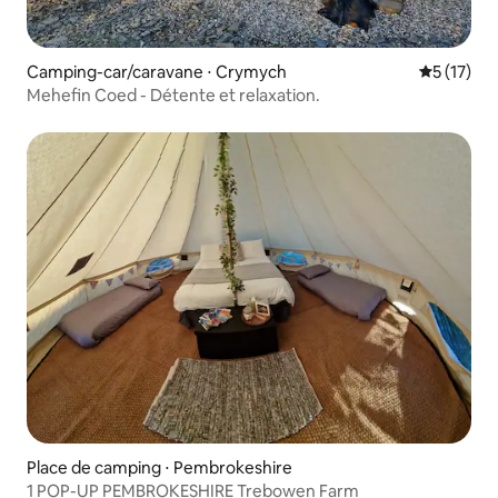
Camping-car/caravane ⋅ Crymych
Évaluation
5 (17)
Mehefin Coed - Détente et relaxation.
Place de camping ⋅ Pembrokeshire
1 POP-UP PEMBROKESHIRE Trebowen Farm