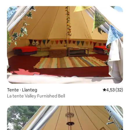
Tente ⋅ Llanteg
Évaluation mo
4,53 (32)
La tente Valley Furnished Bell