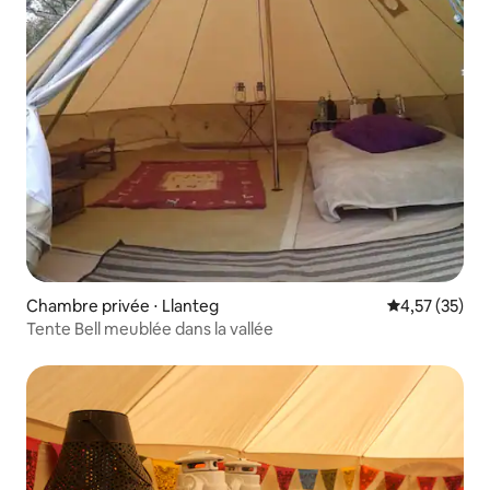
Chambre privée ⋅ Llanteg
Évaluation mo
4,57 (35)
Tente Bell meublée dans la vallée