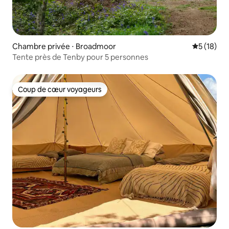
Chambre privée ⋅ Broadmoor
Évaluation
5 (18)
Tente près de Tenby pour 5 personnes
Coup de cœur voyageurs
Coup de cœur voyageurs