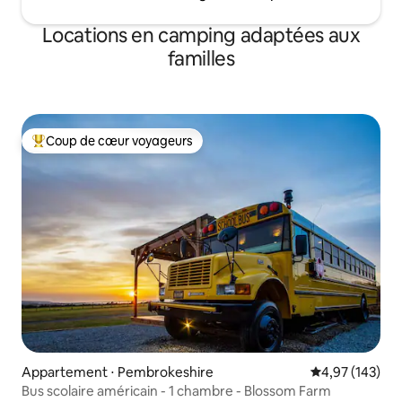
Locations en camping adaptées aux
familles
Coup de cœur voyageurs
Coups de cœur voyageurs les plus appréciés
Appartement ⋅ Pembrokeshire
Évaluation moy
4,97 (143)
Bus scolaire américain - 1 chambre - Blossom Farm