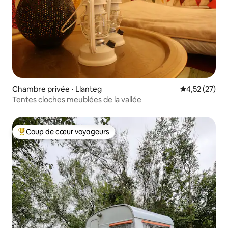
Chambre privée ⋅ Llanteg
Évaluation mo
4,52 (27)
Tentes cloches meublées de la vallée
Coup de cœur voyageurs
Coups de cœur voyageurs les plus appréciés