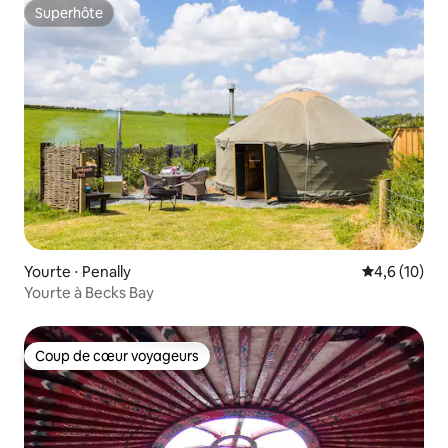
Superhôte
Superhôte
Yourte ⋅ Penally
Évaluation m
4,6 (10)
Yourte à Becks Bay
Coup de cœur voyageurs
Coup de cœur voyageurs