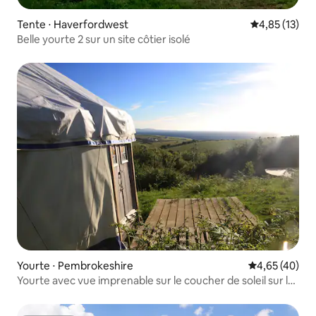
Tente ⋅ Haverfordwest
Évaluation mo
4,85 (13)
Belle yourte 2 sur un site côtier isolé
Yourte ⋅ Pembrokeshire
Évaluation mo
4,65 (40)
Yourte avec vue imprenable sur le coucher de soleil sur la
côte