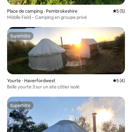
Place de camping ⋅ Pembrokeshire
Évaluatio
5 (5)
Middle Field – Camping en groupe privé
Superhôte
Superhôte
Yourte ⋅ Haverfordwest
Évaluatio
5 (4)
Belle yourte 3 sur un site côtier isolé
Superhôte
Superhôte