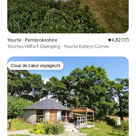
Yourte ⋅ Pembrokeshire
Évaluation mo
4,82 (17)
Yourtes Hillfort Glamping - Yourte Kateys Corner
Coup de cœur voyageurs
Coup de cœur voyageurs