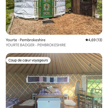
Yourte ⋅ Pembrokeshire
Évaluation mo
4,69 (13)
YOURTE BADGER - PEMBROKESHIRE
Coup de cœur voyageurs
Coup de cœur voyageurs