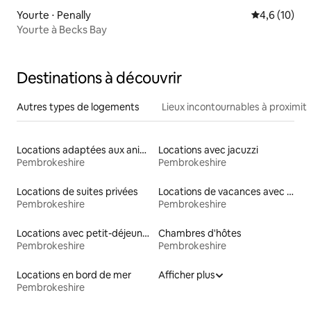
Yourte ⋅ Penally
Évaluation m
4,6 (10)
Yourte à Becks Bay
Destinations à découvrir
Autres types de logements
Lieux incontournables à proximit
Locations adaptées aux animaux
Locations avec jacuzzi
Pembrokeshire
Pembrokeshire
Locations de suites privées
Locations de vacances avec piscine
Pembrokeshire
Pembrokeshire
Locations avec petit-déjeuner
Chambres d'hôtes
Pembrokeshire
Pembrokeshire
Locations en bord de mer
Afficher plus
Pembrokeshire