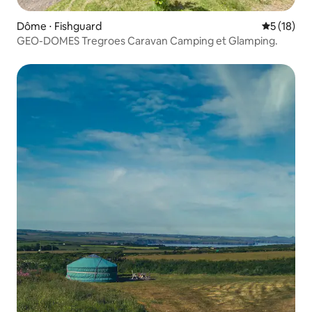
Dôme ⋅ Fishguard
Évaluation
5 (18)
GEO-DOMES Tregroes Caravan Camping et Glamping.