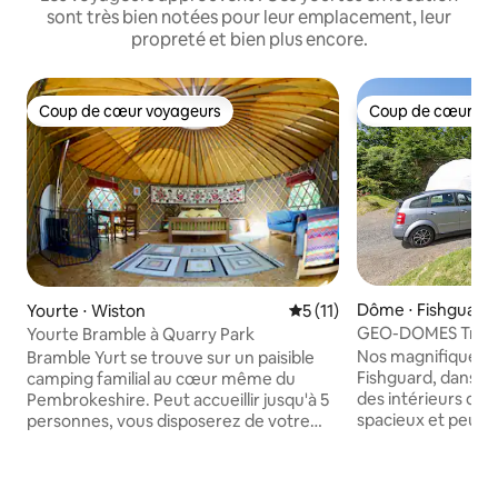
sont très bien notées pour leur emplacement, leur
propreté et bien plus encore.
Coup de cœur voyageurs
Coup de cœur vo
Coup de cœur voyageurs
Coup de cœur vo
Dôme ⋅ Fishguard
Yourte ⋅ Wiston
Évaluation moyenne sur la 
5 (11)
GEO-DOMES Tregr
Yourte Bramble à Quarry Park
Camping et Glamp
Nos magnifiques d
Bramble Yurt se trouve sur un paisible
Fishguard, dans le
camping familial au cœur même du
des intérieurs doui
Pembrokeshire. Peut accueillir jusqu'à 5
spacieux et peuvent
personnes, vous disposerez de votre
adultes et 1 enfa
propre cabane de cuisine privée, d'un
son propre espace
espace extérieur, de toilettes privées et
électricité, parkin
d'un espace douche, ainsi que d'un