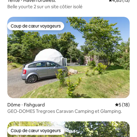
Tente ⋅ Haverfordwest
Évaluation mo
4,85 (13)
Belle yourte 2 sur un site côtier isolé
Coup de cœur voyageurs
Coup de cœur voyageurs
Dôme ⋅ Fishguard
Évaluation
5 (18)
GEO-DOMES Tregroes Caravan Camping et Glamping.
Coup de cœur voyageurs
Coup de cœur voyageurs