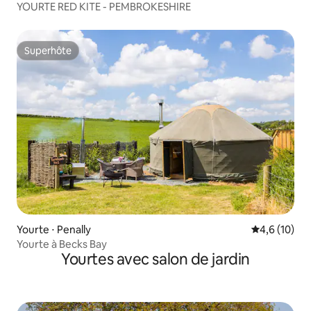
YOURTE RED KITE - PEMBROKESHIRE
Superhôte
Superhôte
Yourte ⋅ Penally
Évaluation m
4,6 (10)
Yourte à Becks Bay
Yourtes avec salon de jardin