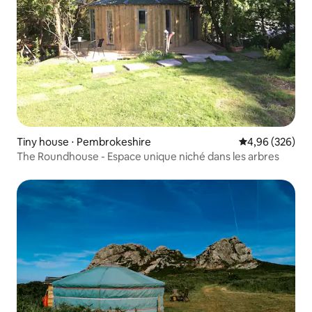
Tiny house ⋅ Pembrokeshire
Évaluation moy
4,96 (326)
The Roundhouse - Espace unique niché dans les arbres