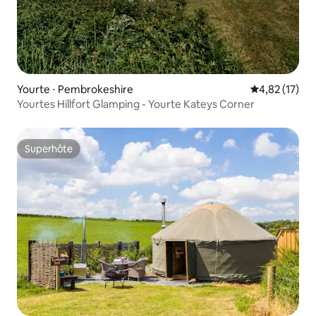
Yourte ⋅ Pembrokeshire
Évaluation mo
4,82 (17)
Yourtes Hillfort Glamping - Yourte Kateys Corner
Superhôte
Superhôte