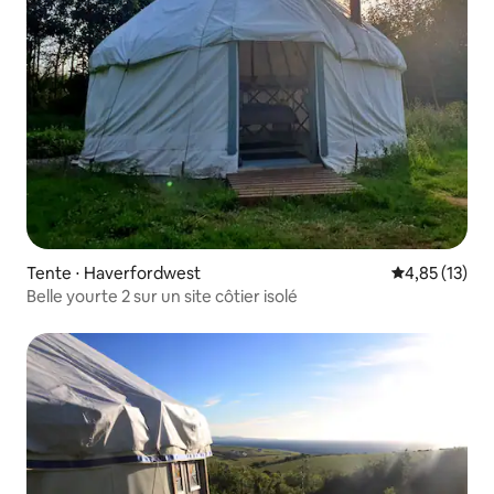
Tente ⋅ Haverfordwest
Évaluation mo
4,85 (13)
Belle yourte 2 sur un site côtier isolé