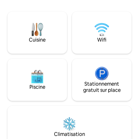
compris les enfants) * Dans un rayon de
dans des espaces 
2 km, vous trouverez une grande variété
soigneusement co
de restaurants, d'établissements de
meubles en bois d
restauration locaux, un Starbucks, un
d'art vibrantes, t
Subway, un 7-Eleven, des services de
apporter confort 
massage abordables et bien plus encore.
une retraite vraim
* à 10 min en voiture du parc à thème
Cuisine
Wifi
service fiable et 
Penang Escape. * À 25 min en voiture
pensés ici avec no
de/vers Georgetown Heritage. * À
18 min en voiture de Gurney, de
Strait Quay et de l'hypermarché Lotus
Stationnement
Piscine
gratuit sur place
Climatisation