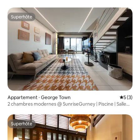
Superhôte
Superhôte
Appartement ⋅ George Town
Évaluatio
5 (3)
2 chambres modernes @ SunriseGurney | Piscine | Salle
de sport | Parking gratuit
Superhôte
Superhôte