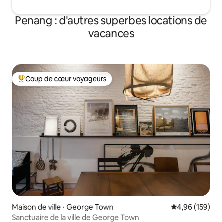
Penang : d'autres superbes locations de
vacances
Coup de cœur voyageurs
Coups de cœur voyageurs les plus appréciés
Maison de ville ⋅ George Town
Évaluation moy
4,96 (159)
Sanctuaire de la ville de George Town