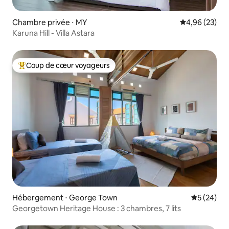
Chambre privée ⋅ MY
Évaluation mo
4,96 (23)
Karuna Hill - Villa Astara
Coup de cœur voyageurs
Coups de cœur voyageurs les plus appréciés
Hébergement ⋅ George Town
Évaluation
5 (24)
Georgetown Heritage House : 3 chambres, 7 lits