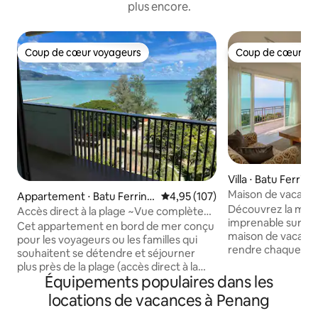
plus encore.
Coup de cœur voyageurs
Coup de cœur vo
Coup de cœur voyageurs
Coup de cœur vo
Villa ⋅ Batu Ferring
Maison de vacanc
Appartement ⋅ Batu Ferring
Évaluation moyenne sur la base 
4,95 (107)
panoramique sur l
Découvrez la magi
hi
Accès direct à la plage ~Vue complète
imprenable sur l'
sur la mer~ @ By The Sea B07
Cet appartement en bord de mer conçu
maison de vacanc
pour les voyageurs ou les familles qui
rendre chaque mo
souhaitent se détendre et séjourner
Notre villa offre
plus près de la plage (accès direct à la
sur la mer, créant 
Équipements populaires dans les
plage) * * Lisez le règlement intérieur ou
époustouflante pou
envoyez une demande d'information
locations de vacances à Penang
amis qui souhaiten
avant de réserver. Max. 6 personnes ( y
souvenirs inoubli