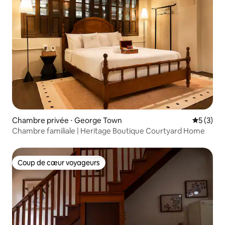
Chambre privée ⋅ George Town
Évaluatio
5 (3)
Chambre familiale | Heritage Boutique Courtyard Home
Coup de cœur voyageurs
Coup de cœur voyageurs