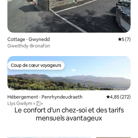
Cottage ⋅ Gwynedd
Évaluatio
5 (7)
Gweithdy-Bronafon
Coup de cœur voyageurs
Coup de cœur voyageurs
Hébergement ⋅ Penrhyndeudraeth
Évaluation moy
4,85 (272)
Llys Gwilym « 7️ ⃣ »
Le confort d'un chez-soi et des tarifs
mensuels avantageux