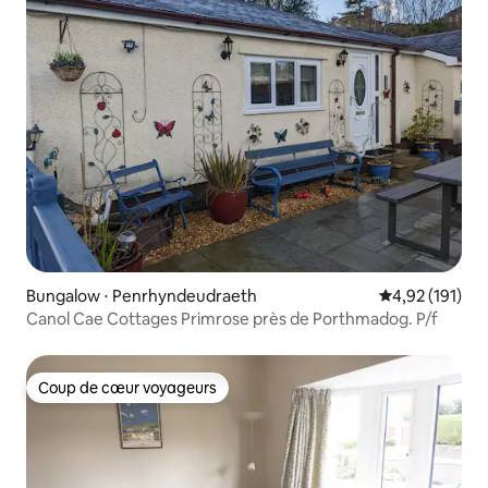
Bungalow ⋅ Penrhyndeudraeth
Évaluation moy
4,92 (191)
Canol Cae Cottages Primrose près de Porthmadog. P/f
Coup de cœur voyageurs
Coup de cœur voyageurs