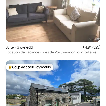
Suite ⋅ Gwynedd
Évaluation moy
4,91 (325)
Location de vacances près de Porthmadog, confortable
toute l'année.
Coup de cœur voyageurs
Coups de cœur voyageurs les plus appréciés