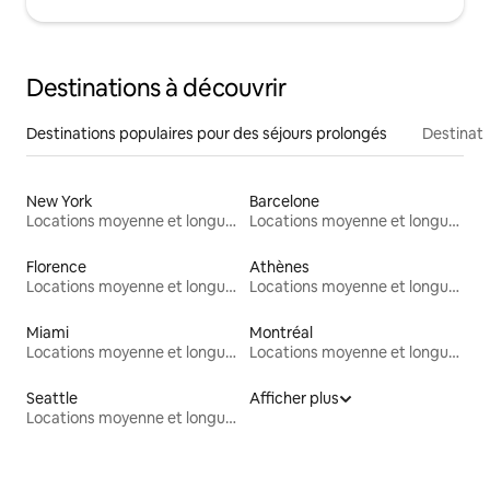
Destinations à découvrir
Destinations populaires pour des séjours prolongés
Destinati
New York
Barcelone
Locations moyenne et longue durée
Locations moyenne et longue durée
Florence
Athènes
Locations moyenne et longue durée
Locations moyenne et longue durée
Miami
Montréal
Locations moyenne et longue durée
Locations moyenne et longue durée
Seattle
Afficher plus
Locations moyenne et longue durée