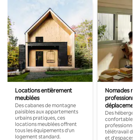
Locations entièrement
Nomades num
meublées
professionnel
déplacement
Des cabanes de montagne
paisibles aux appartements
Des hébergem
urbains pratiques, ces
confortables p
locations meublées offrent
professionnels
tous les équipements d'un
télétravail dis
logement standard.
et d'espaces de