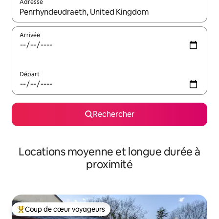
Adresse
Lorsque les résultats s'affichent, utilisez les flèches vers le hau
Arrivée
Départ
Rechercher
Locations moyenne et longue durée à
proximité
Coup de cœur voyageurs
Coups de cœur voyageurs les plus appréciés