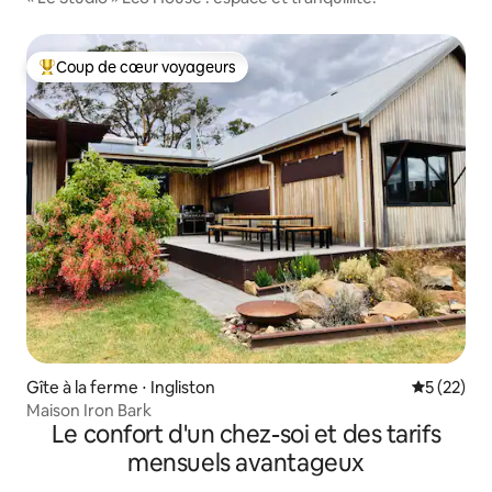
Coup de cœur voyageurs
Coups de cœur voyageurs les plus appréciés
Gîte à la ferme ⋅ Ingliston
Évaluation
5 (22)
Maison Iron Bark
Le confort d'un chez-soi et des tarifs
mensuels avantageux