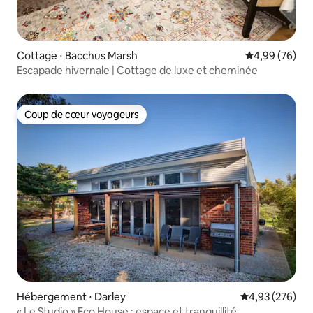
Cottage ⋅ Bacchus Marsh
Évaluation mo
4,99 (76)
Escapade hivernale | Cottage de luxe et cheminée
Coup de cœur voyageurs
Coup de cœur voyageurs
Hébergement ⋅ Darley
Évaluation moy
4,93 (276)
« Le Studio » Eco House : espace et tranquillité.