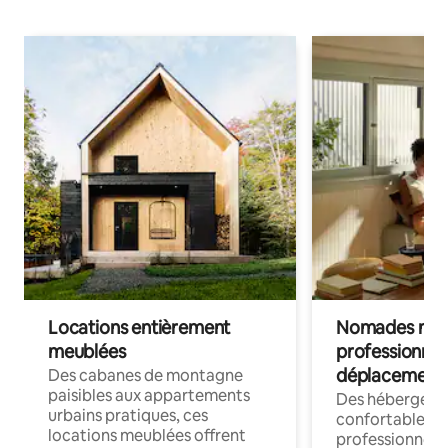
Locations entièrement
Nomades num
meublées
professionnel
déplacement
Des cabanes de montagne
paisibles aux appartements
Des hébergem
urbains pratiques, ces
confortables p
locations meublées offrent
professionnels