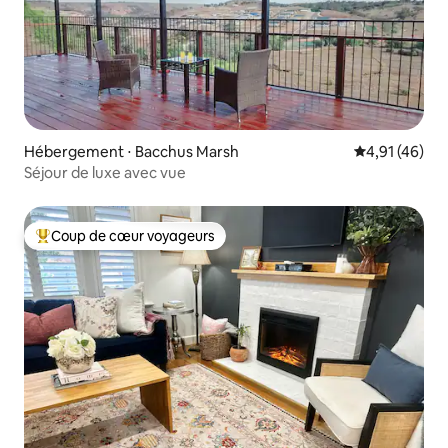
Hébergement ⋅ Bacchus Marsh
Évaluation mo
4,91 (46)
Séjour de luxe avec vue
Coup de cœur voyageurs
Coups de cœur voyageurs les plus appréciés