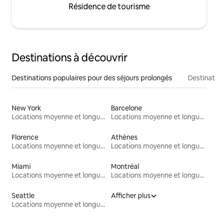
Résidence de tourisme
Destinations à découvrir
Destinations populaires pour des séjours prolongés
Destinati
New York
Barcelone
Locations moyenne et longue durée
Locations moyenne et longue durée
Florence
Athènes
Locations moyenne et longue durée
Locations moyenne et longue durée
Miami
Montréal
Locations moyenne et longue durée
Locations moyenne et longue durée
Seattle
Afficher plus
Locations moyenne et longue durée