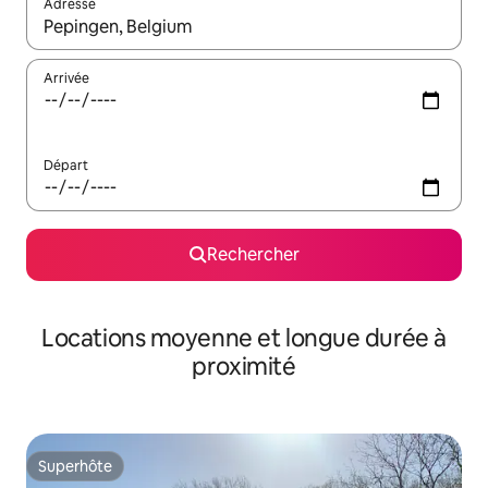
Adresse
Lorsque les résultats s'affichent, utilisez les flèches vers le hau
Arrivée
Départ
Rechercher
Locations moyenne et longue durée à
proximité
Superhôte
Superhôte