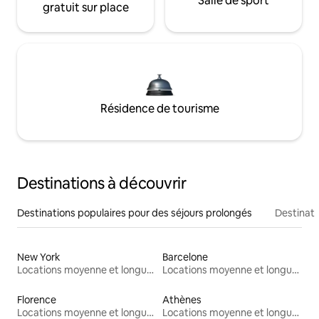
Salle de sport
gratuit sur place
Résidence de tourisme
Destinations à découvrir
Destinations populaires pour des séjours prolongés
Destinati
New York
Barcelone
Locations moyenne et longue durée
Locations moyenne et longue durée
Florence
Athènes
Locations moyenne et longue durée
Locations moyenne et longue durée