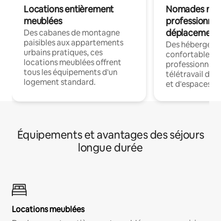
Locations entièrement
Nomades num
meublées
professionnel
déplacement
Des cabanes de montagne
paisibles aux appartements
Des hébergem
urbains pratiques, ces
confortables p
locations meublées offrent
professionnels
tous les équipements d'un
télétravail dis
logement standard.
et d'espaces de
Équipements et avantages des séjours
longue durée
Locations meublées