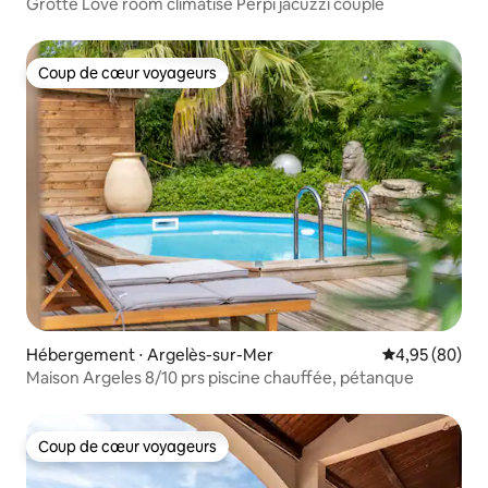
Grotte Love room climatisé Perpi jacuzzi couple
Coup de cœur voyageurs
Coup de cœur voyageurs
Hébergement ⋅ Argelès-sur-Mer
Évaluation mo
4,95 (80)
Maison Argeles 8/10 prs piscine chauffée, pétanque
Coup de cœur voyageurs
Coup de cœur voyageurs