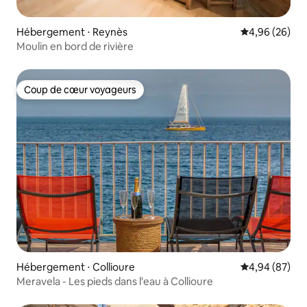
Hébergement ⋅ Reynès
Évaluation mo
4,96 (26)
Moulin en bord de rivière
Coup de cœur voyageurs
Coup de cœur voyageurs
Hébergement ⋅ Collioure
Évaluation mo
4,94 (87)
Meravela - Les pieds dans l'eau à Collioure