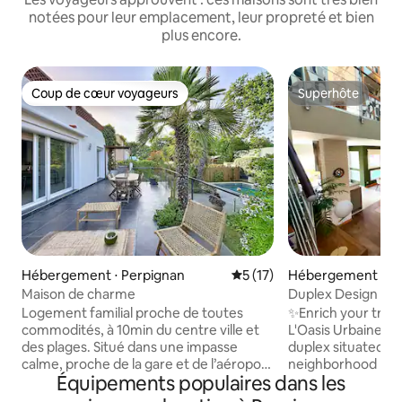
notées pour leur emplacement, leur propreté et bien
plus encore.
Coup de cœur voyageurs
Superhôte
Coup de cœur voyageurs
Superhôte
Hébergement ⋅ Perpignan
Évaluation moyenne sur la b
5 (17)
Hébergement ⋅ Pe
Maison de charme
Duplex Design • Pi
pers
Logement familial proche de toutes
✨Enrich your trave
commodités, à 10min du centre ville et
L'Oasis Urbaine, a 
des plages. Situé dans une impasse
duplex situated in 
calme, proche de la gare et de l’aéroport
neighborhood right
Équipements populaires dans les
(garages pour stationner). Maison de
Perpignan. Exper
charme rénovée avec de belles
of chic bohemian v