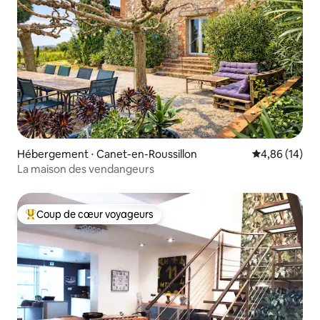
Hébergement ⋅ Canet-en-Roussillon
Évaluation mo
4,86 (14)
La maison des vendangeurs
Coup de cœur voyageurs
Coups de cœur voyageurs les plus appréciés