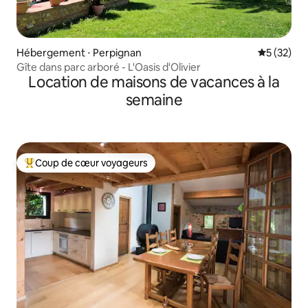
Hébergement ⋅ Perpignan
Évaluation
5 (32)
Gîte dans parc arboré - L'Oasis d'Olivier
Location de maisons de vacances à la
semaine
Coup de cœur voyageurs
Coups de cœur voyageurs les plus appréciés