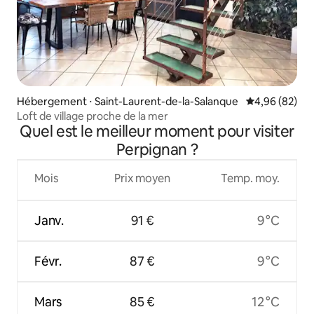
Hébergement ⋅ Saint-Laurent-de-la-Salanque
Évaluation mo
4,96 (82)
Loft de village proche de la mer
Quel est le meilleur moment pour visiter
Perpignan ?
Mois
Prix moyen
Temp. moy.
Janv.
91 €
9 °C
Févr.
87 €
9 °C
Mars
85 €
12 °C