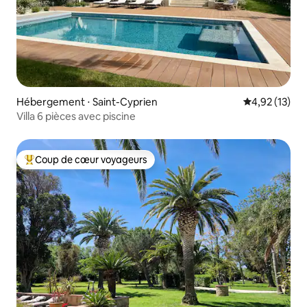
Hébergement ⋅ Saint-Cyprien
Évaluation mo
4,92 (13)
Villa 6 pièces avec piscine
Coup de cœur voyageurs
Coups de cœur voyageurs les plus appréciés