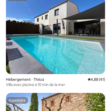
Hébergement ⋅ Théza
Évaluation mo
4,88 (41)
Villa avec piscine à 10 min de la mer
Superhôte
Superhôte