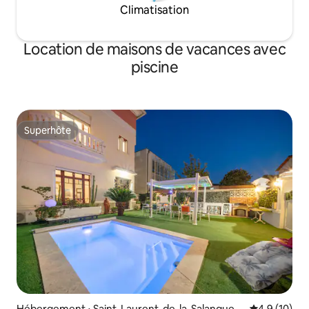
Climatisation
Location de maisons de vacances avec
piscine
Superhôte
Superhôte
Hébergement ⋅ Saint-Laurent-de-la-Salanque
Évaluation m
4,9 (10)