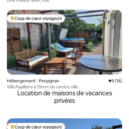
Une maison avec vue
Coup de cœur voyageurs
Coups de cœur voyageurs les plus appréciés
Hébergement ⋅ Perpignan
Évaluation
5 (16)
Villa Papillons à 10mm du centre ville
Location de maisons de vacances
privées
Coup de cœur voyageurs