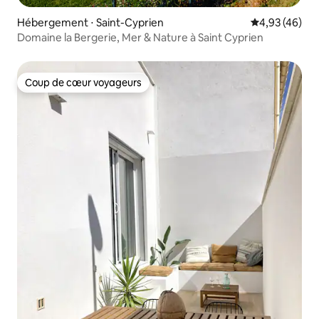
Hébergement ⋅ Saint-Cyprien
Évaluation mo
4,93 (46)
Domaine la Bergerie, Mer & Nature à Saint Cyprien
Coup de cœur voyageurs
Coup de cœur voyageurs