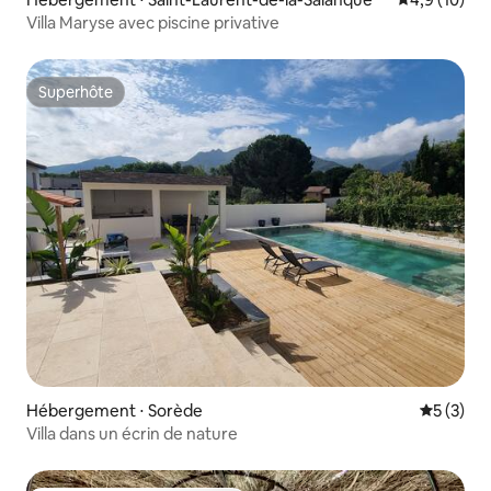
Villa Maryse avec piscine privative
Superhôte
Superhôte
Hébergement ⋅ Sorède
Évaluatio
5 (3)
Villa dans un écrin de nature