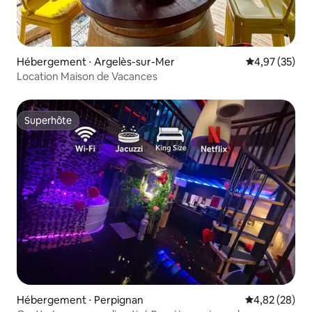
Hébergement ⋅ Argelès-sur-Mer
Évaluation mo
4,97 (35)
Location Maison de Vacances
Superhôte
Superhôte
Hébergement ⋅ Perpignan
Évaluation mo
4,82 (28)