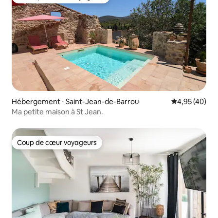
Coups de cœur voyageurs les plus appréciés
Hébergement ⋅ Saint-Jean-de-Barrou
Évaluation mo
4,95 (40)
Ma petite maison à St Jean.
Coup de cœur voyageurs
Coup de cœur voyageurs