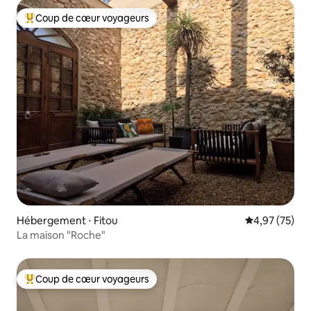
Coup de cœur voyageurs
Coups de cœur voyageurs les plus appréciés
Hébergement ⋅ Fitou
Évaluation mo
4,97 (75)
La maison "Roche"
Coup de cœur voyageurs
Coups de cœur voyageurs les plus appréciés