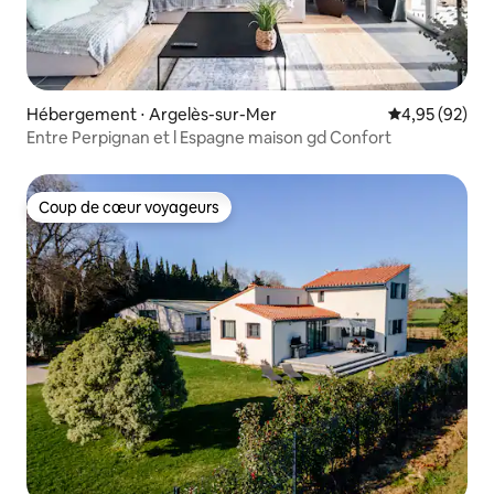
Hébergement ⋅ Argelès-sur-Mer
Évaluation mo
4,95 (92)
Entre Perpignan et l Espagne maison gd Confort
Coup de cœur voyageurs
Coup de cœur voyageurs