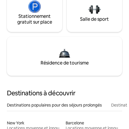
Stationnement
Salle de sport
gratuit sur place
Résidence de tourisme
Destinations à découvrir
Destinations populaires pour des séjours prolongés
Destinati
New York
Barcelone
Locations moyenne et longue durée
Locations moyenne et longue durée