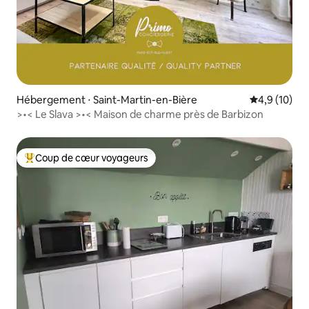
Hébergement ⋅ Saint-Martin-en-Bière
Évaluation m
4,9 (10)
>•< Le Slava >•< Maison de charme près de Barbizon
Coup de cœur voyageurs
Coups de cœur voyageurs les plus appréciés