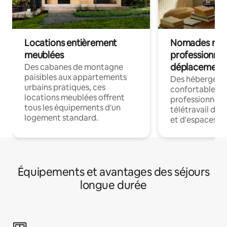
Locations entièrement
Nomades num
meublées
professionnel
déplacement
Des cabanes de montagne
paisibles aux appartements
Des hébergem
urbains pratiques, ces
confortables p
locations meublées offrent
professionnels
tous les équipements d'un
télétravail dis
logement standard.
et d'espaces de
Équipements et avantages des séjours
longue durée