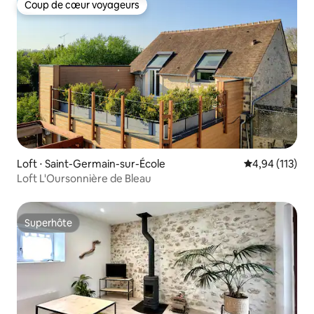
Coup de cœur voyageurs
Coup de cœur voyageurs
Loft ⋅ Saint-Germain-sur-École
Évaluation moy
4,94 (113)
Loft L'Oursonnière de Bleau
Superhôte
Superhôte