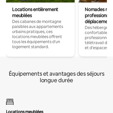
Locations entièrement
Nomades num
meublées
professionnel
déplacement
Des cabanes de montagne
paisibles aux appartements
Des hébergem
urbains pratiques, ces
confortables p
locations meublées offrent
professionnels
tous les équipements d'un
télétravail dis
logement standard.
et d'espaces de
Équipements et avantages des séjours
longue durée
Locations meublées