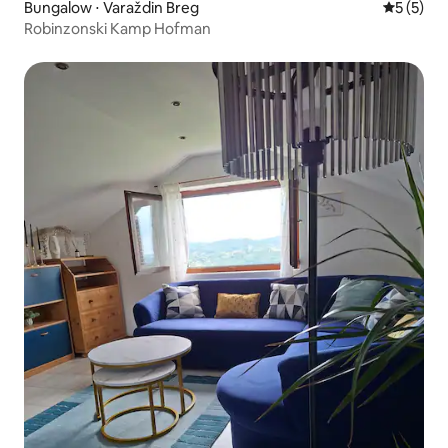
Bungalow ⋅ Varaždin Breg
Évaluatio
5 (5)
Robinzonski Kamp Hofman