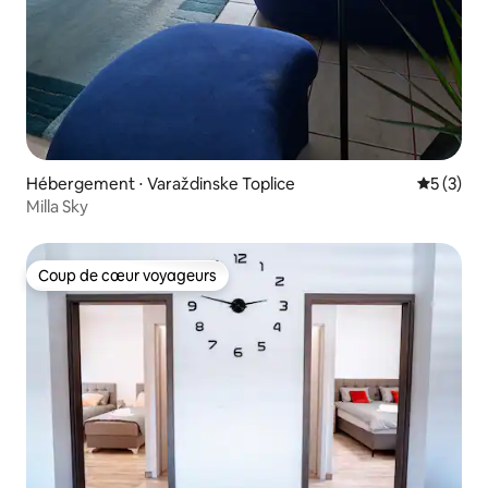
Hébergement ⋅ Varaždinske Toplice
Évaluatio
5 (3)
Milla Sky
Coup de cœur voyageurs
Coup de cœur voyageurs