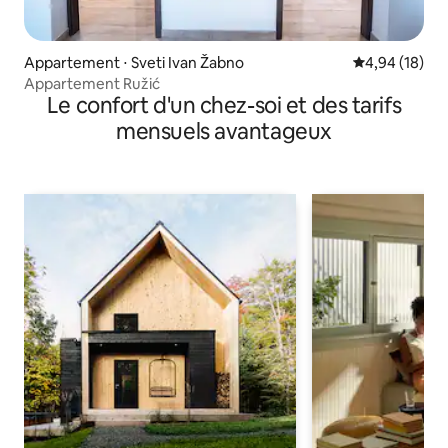
Appartement ⋅ Sveti Ivan Žabno
Évaluation mo
4,94 (18)
Appartement Ružić
Le confort d'un chez-soi et des tarifs
mensuels avantageux