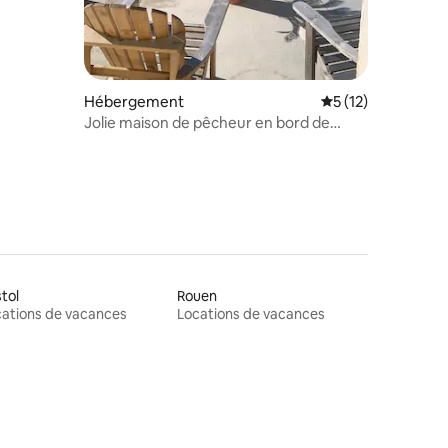
Hébergement
Évaluation moyenne
5 (12)
Jolie maison de pêcheur en bord de
plage
stol
Rouen
ations de vacances
Locations de vacances