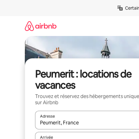
Aller
Certai
directement
au
contenu
Peumerit : locations de
vacances
Trouvez et réservez des hébergements uniqu
sur Airbnb
Adresse
Lorsque les résultats s'affichent, utilisez les flèc
Arrivée