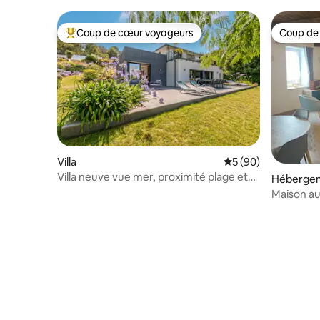
Coup de cœur voyageurs
Coup de
Coups de cœur voyageurs les plus appréciés
Coup de
Villa
Évaluation moyenne 
5 (90)
Villa neuve vue mer, proximité plage et
Héberge
thalasso
Maison au