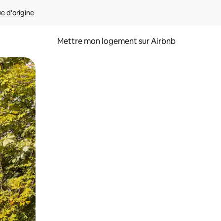
ue d'origine
Mettre mon logement sur Airbnb
sant glisser.