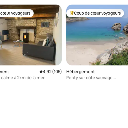
 cœur voyageurs
Coup de cœur voyageurs
 cœur voyageurs
Coups de cœur voyageurs les p
sur la base de 90 commentaires : 5 sur 5
ment
Évaluation moyenne sur la base de 105 comme
4,92 (105)
Hébergement
 calme à 2km de la mer
Penty sur côte sauvage...