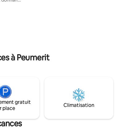
12 couchages -3 chambres avec lit
double, séparables en 2x 80x200 -1
s faits,
dortoir de 6 lits 90 x 200 dont 1 lit
 literie
superposé. Maison idéale pour les
becue
amoureux de la nature souhaitant se
ffre la
ressourcer en famille ou entres amis
ièces de
FÊTES INTERDITES 12 PERS MAXIMUM
du jardin
Merci
ue
éan.
ces à Peumerit
ement gratuit
Climatisation
r place
cances