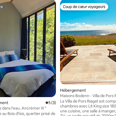
te
Coup de cœur voyageurs
te
Coup de cœur voyageurs
Hébergement
Maisons Bodenn - Villa de Pors 
Front de Mer
La Villa de Pors Riagat est com
ment
Évaluation moyenne sur la base de 3 co
5 (3)
chambres avec Lit King size 18
s dans l'eau, Ancrémer III "
une cuisine, une salle à manger,
au Bois d’Isis, quartier prisé de
TV, un jardin privatif de 7000