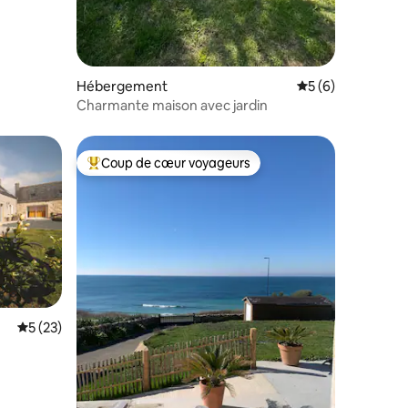
Hébergement
Évaluation moyenn
5 (6)
Charmante maison avec jardin
Coup de cœur voyageurs
Coups de cœur voyageurs les plus appréciés
mmentaires : 5 sur 5
Évaluation moyenne sur la base de 23 commentaires : 5 sur 5
5 (23)