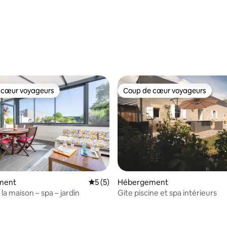
 cœur voyageurs
Coup de cœur voyageurs
 cœur voyageurs
Coup de cœur voyageurs
r la base de 9 commentaires : 4,89 sur 5
ment
Évaluation moyenne sur la base de 5 co
5 (5)
Hébergement
la maison – spa – jardin
Gite piscine et spa intérieurs