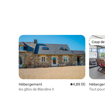
Coup de
Coup de
Hébergement
Évaluation moyenne su
4,89 (9)
Héberge
les gîtes de Blandine II
Tout pour 