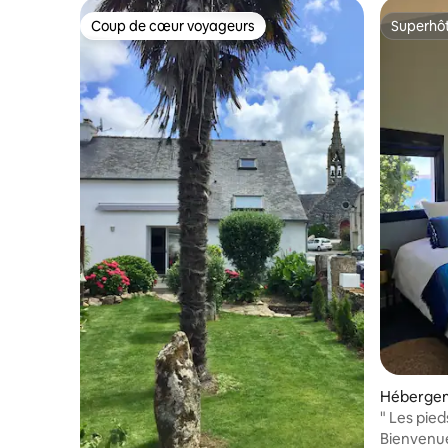
Coup de cœur voyageurs
Superhô
Coup de cœur voyageurs
Superhô
Héberge
" Les pied
Bienvenue 