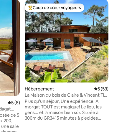
Héberge
Coup de cœur voyageurs
Coup
Coups de cœur voyageurs les plus appréciés
Coups d
Demeure 
proche 
Charmant
au fond d
hameau, v
campagne
Proche d'
Pont-Croix
caractèr
la pointe
se compo
une cham
douche, t
ainsi que
avec baig
Hébergement
Évaluation moyenne
5 (53)
arboré.
La Maison du bois de Claire & Vincent Ti
Ar C Hoad
Plus qu'un séjour, Une expérience! A
Évaluation moyenne sur la base de 8 commentaires : 5 sur 5
5 (8)
morgat TOUT est magique! Le lieu, les
Riagat
gens... et la maison bien sûr. Située à
posée de 5
mmentaires : 5 sur 5
300m du GR3415 minutes à pied des
0x 200,
quais et du port. Piscine de 7x3, chauffée
 une salle
d'Avril- Mai à Septembre/Oct . Hammam
m2 donnant