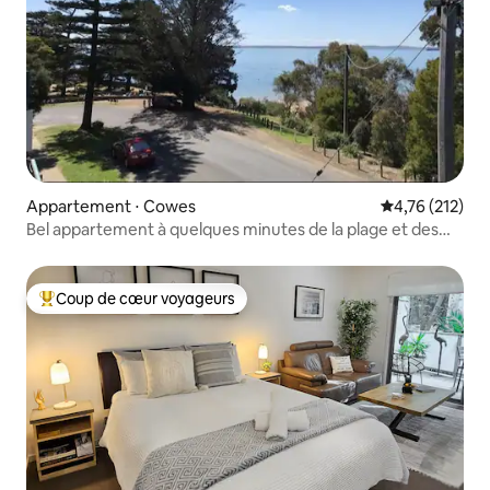
Appartement ⋅ Cowes
Évaluation moy
4,76 (212)
Bel appartement à quelques minutes de la plage et des
commerces
Coup de cœur voyageurs
Coups de cœur voyageurs les plus appréciés