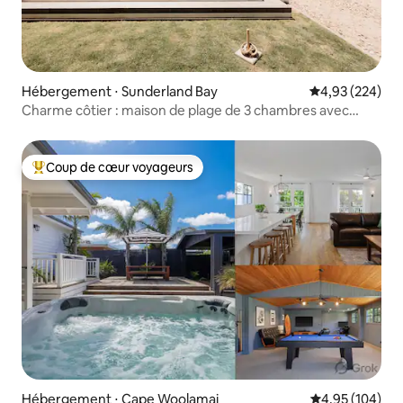
Hébergement ⋅ Sunderland Bay
Évaluation moy
4,93 (224)
Charme côtier : maison de plage de 3 chambres avec
sauna
Coup de cœur voyageurs
Coups de cœur voyageurs les plus appréciés
Hébergement ⋅ Cape Woolamai
Évaluation moy
4,95 (104)