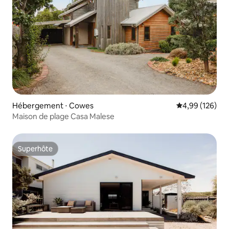
Hébergement ⋅ Cowes
Évaluation moy
4,99 (126)
Maison de plage Casa Malese
Superhôte
Superhôte