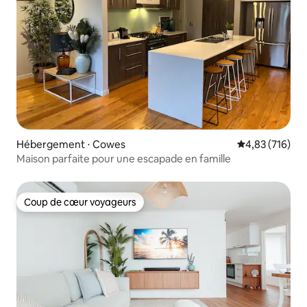
Hébergement ⋅ Cowes
Évaluation moy
4,83 (716)
Maison parfaite pour une escapade en famille
Coup de cœur voyageurs
Coup de cœur voyageurs