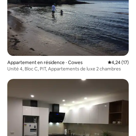
Appartement en résidence ⋅ Cowes
Évaluation mo
4,24 (17)
Unité 4, Bloc C, PIT, Appartements de luxe 2 chambres