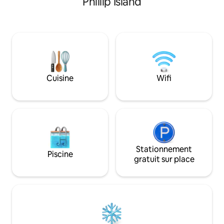
Phillip Island
spectaculaires. Si vous n'êtes pas du
confortables. Gra
matin, appuyez simplement sur le
profiter de la vue,
bouton et les stores à blocage
pour les enfants. P
automatique descendent. La cuisine
escapades : à 5 mi
s'ouvre sur le lac à travers une grande
magasin général a
terrasse avec barbecue. Avec votre
10 min de Penguin 
propre mini plage, salle de sport, grande
de Seal Rocks et d
salle de cinéma et chambre séparée
COUCHETTES MAX- 
Cuisine
Wifi
pour les enfants, tout le monde sera
diverti ou pourra s'échapper et trouver
le calme et la tranquillité.
Stationnement
Piscine
gratuit sur place