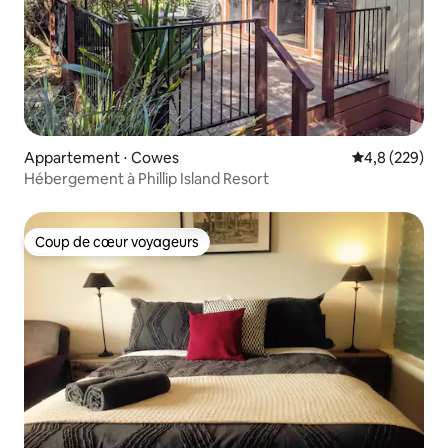
Appartement ⋅ Cowes
Évaluation mo
4,8 (229)
Hébergement à Phillip Island Resort
Coup de cœur voyageurs
Coup de cœur voyageurs