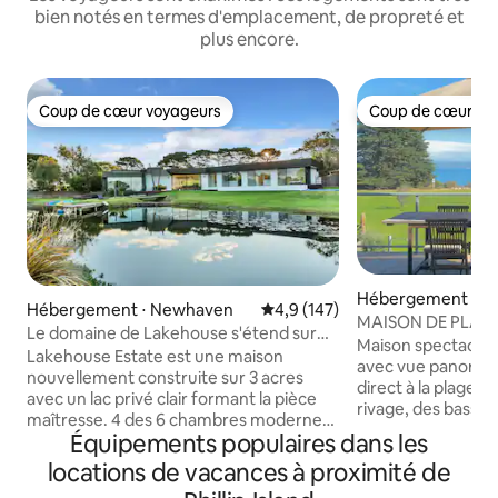
bien notés en termes d'emplacement, de propreté et
plus encore.
Coup de cœur voyageurs
Coup de cœur vo
Coup de cœur voyageurs
Coup de cœur vo
Hébergement ⋅ V
Hébergement ⋅ Newhaven
Évaluation moyenne sur la base
4,9 (147)
MAISON DE PLAGE
Le domaine de Lakehouse s'étend sur
Phillip Island
Maison spectacula
3 acres avec un lac privé.
Lakehouse Estate est une maison
avec vue panorami
nouvellement construite sur 3 acres
direct à la plage. 
avec un lac privé clair formant la pièce
rivage, des bassin
maîtresse. 4 des 6 chambres modernes,
plage tranquille d
Équipements populaires dans les
chacune avec salle de bain privée,
baignade matinale
donnent sur le lac et font face à l'est, de
locations de vacances à proximité de
salon ouvert mag
sorte que les levers de soleil sont
relaxant avec che