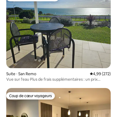
Suite ⋅ San Remo
Évaluation moy
4,99 (272)
Vue sur l'eau Plus de frais supplémentaires : un prix
unique qui comprend tout
Coup de cœur voyageurs
Coup de cœur voyageurs