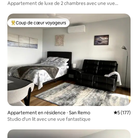
Appartement de luxe de 2 chambres avec une vue
magnifique, unité 11
Coup de cœur voyageurs
Coups de cœur voyageurs les plus appréciés
Appartement en résidence ⋅ San Remo
Évaluation 
5 (177)
Studio d'un lit avec une vue fantastique