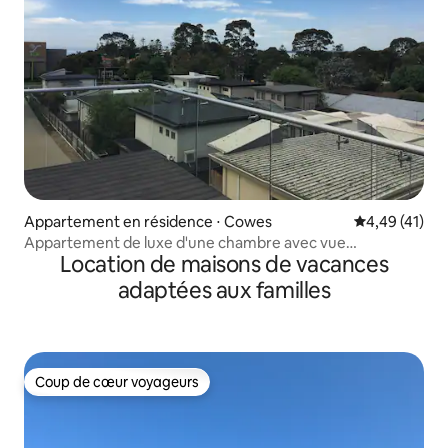
Appartement en résidence ⋅ Cowes
Évaluation mo
4,49 (41)
Appartement de luxe d'une chambre avec vue
Location de maisons de vacances
imprenable, unité 12
adaptées aux familles
Coup de cœur voyageurs
Coup de cœur voyageurs