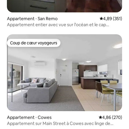
Appartement ⋅ San Remo
Évaluation moy
4,89 (351)
Appartement entier avec vue sur l'océan et le cap
Woolamai
Coup de cœur voyageurs
Coup de cœur voyageurs
Appartement ⋅ Cowes
Évaluation moy
4,86 (270)
Appartement sur Main Street à Cowes avec linge de
maison