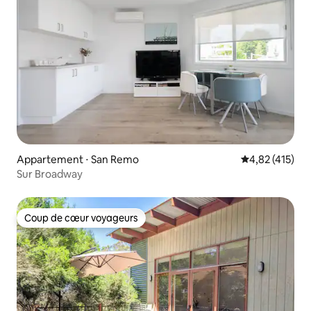
Appartement ⋅ San Remo
Évaluation moy
4,82 (415)
Sur Broadway
Coup de cœur voyageurs
Coup de cœur voyageurs