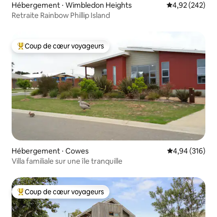
Hébergement ⋅ Wimbledon Heights
Évaluation moy
4,92 (242)
Retraite Rainbow Phillip Island
Coup de cœur voyageurs
Coups de cœur voyageurs les plus appréciés
Hébergement ⋅ Cowes
Évaluation moy
4,94 (316)
Villa familiale sur une île tranquille
Coup de cœur voyageurs
Coups de cœur voyageurs les plus appréciés