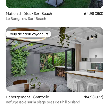
Maison d'hôtes ⋅ Surf Beach
Évaluation moy
4,98 (353)
Le Bungalow Surf Beach
Coup de cœur voyageurs
Coup de cœur voyageurs
Hébergement ⋅ Grantville
Évaluation moy
4,98 (122)
Refuge isolé sur la plage près de Phillip Island