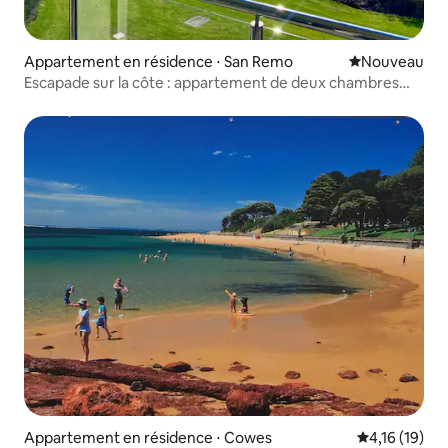
Appartement en résidence ⋅ San Remo
Nouvel hébe
Nouveau
Escapade sur la côte : appartement de deux chambres
avec vue sur la plage
Appartement en résidence ⋅ Cowes
Évaluation mo
4,16 (19)