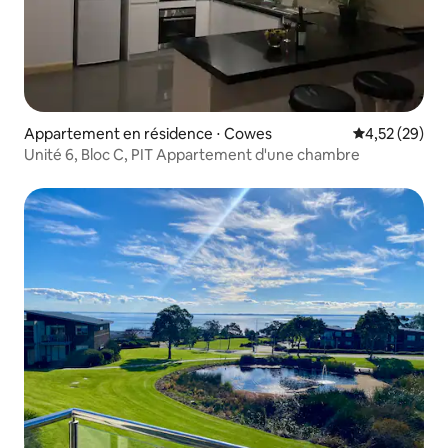
Appartement en résidence ⋅ Cowes
Évaluation mo
4,52 (29)
Unité 6, Bloc C, PIT Appartement d'une chambre