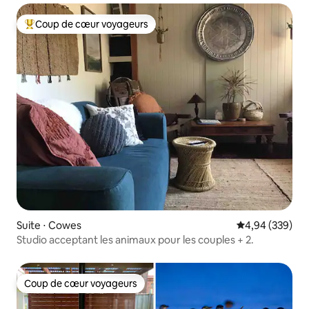
Coup de cœur voyageurs
Coups de cœur voyageurs les plus appréciés
Suite ⋅ Cowes
Évaluation moy
4,94 (339)
Studio acceptant les animaux pour les couples + 2.
Coup de cœur voyageurs
Coup de cœur voyageurs