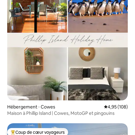
Hébergement ⋅ Cowes
Évaluation moy
4,95 (108)
Maison à Phillip Island | Cowes, MotoGP et pingouins
Coup de cœur voyageurs
Coups de cœur voyageurs les plus appréciés