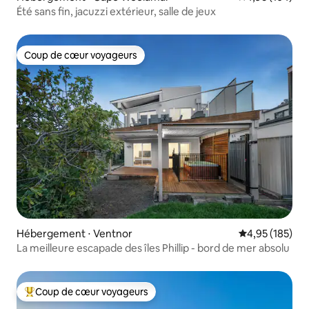
Été sans fin, jacuzzi extérieur, salle de jeux
Coup de cœur voyageurs
Coup de cœur voyageurs
Hébergement ⋅ Ventnor
Évaluation moy
4,95 (185)
La meilleure escapade des îles Phillip - bord de mer absolu
Coup de cœur voyageurs
Coups de cœur voyageurs les plus appréciés