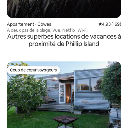
Appartement ⋅ Cowes
Évaluation moy
4,93 (169)
À deux pas de la plage, Vue, Netflix, Wi-Fi
Autres superbes locations de vacances à
proximité de Phillip Island
Coup de cœur voyageurs
Coup de cœur voyageurs