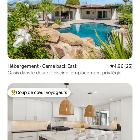
Hébergement ⋅ Camelback East
Évaluation mo
4,96 (25)
Oasis dans le désert : piscine, emplacement privilégié
Coup de cœur voyageurs
Coups de cœur voyageurs les plus appréciés