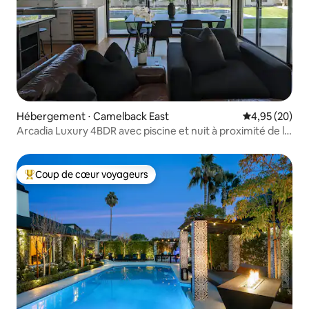
Hébergement ⋅ Camelback East
Évaluation mo
4,95 (20)
Arcadia Luxury 4BDR avec piscine et nuit à proximité de la
vieille ville
Coup de cœur voyageurs
Coups de cœur voyageurs les plus appréciés