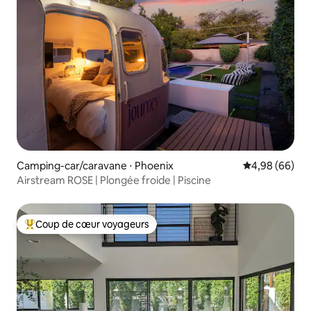
Camping-car/caravane ⋅ Phoenix
Évaluation mo
4,98 (66)
Airstream ROSE | Plongée froide | Piscine
Coup de cœur voyageurs
Coups de cœur voyageurs les plus appréciés