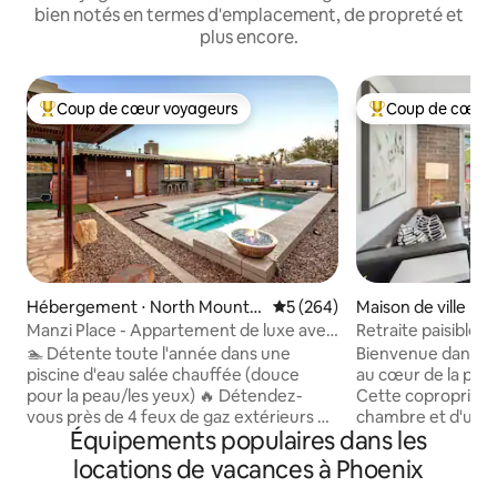
bien notés en termes d'emplacement, de propreté et
plus encore.
Coup de cœur voyageurs
Coup de cœur 
Coups de cœur voyageurs les plus appréciés
Coups de cœur vo
Hébergement ⋅ North Mountai
Évaluation moyenne sur la ba
5 (264)
Maison de ville ⋅ 
n
East
Manzi Place - Appartement de luxe avec
Retraite paisible
piscine chauffée et feu de cheminée
🏊 Détente toute l'année dans une
Bienvenue dans vo
piscine d'eau salée chauffée (douce
au cœur de la pres
pour la peau/les yeux) 🔥 Détendez-
Cette copropriét
vous près de 4 feux de gaz extérieurs 🍖
chambre et d'une s
Équipements populaires dans les
Grill pour les groupes au
retraite élégante 
barbecue/cuisine extérieur 🛋️
dans une communa
locations de vacances à Phoenix
Ambiance chaleureuse grâce à la
une vue imprenab