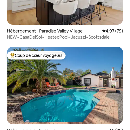
Hébergement ⋅ Paradise Valley Village
Évaluation mo
4,97 (79)
NEW~CasaDelSol~HeatedPool~Jacuzzi~Scottsdale
Coup de cœur voyageurs
Coups de cœur voyageurs les plus appréciés