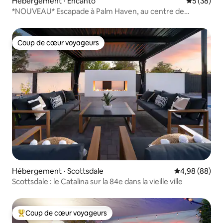
Hébergement ⋅ Encanto
Évaluation
5 (38)
*NOUVEAU* Escapade à Palm Haven, au centre de
Phoenix
Coup de cœur voyageurs
Coup de cœur voyageurs
Hébergement ⋅ Scottsdale
Évaluation mo
4,98 (88)
Scottsdale : le Catalina sur la 84e dans la vieille ville
Coup de cœur voyageurs
Coups de cœur voyageurs les plus appréciés