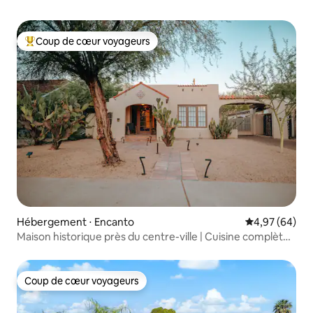
Coup de cœur voyageurs
Coups de cœur voyageurs les plus appréciés
Hébergement ⋅ Encanto
Évaluation mo
4,97 (64)
Maison historique près du centre-ville | Cuisine complète
et patio
Coup de cœur voyageurs
Coup de cœur voyageurs