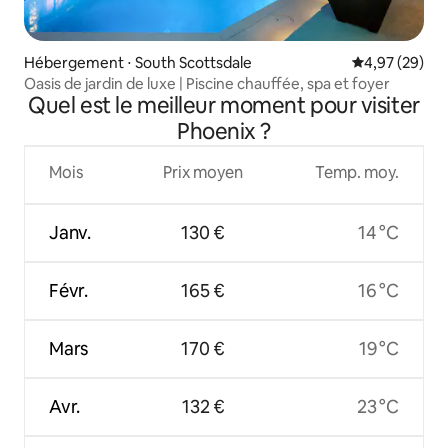
Hébergement ⋅ South Scottsdale
Évaluation mo
4,97 (29)
Oasis de jardin de luxe | Piscine chauffée, spa et foyer
Quel est le meilleur moment pour visiter
Phoenix ?
Mois
Prix moyen
Temp. moy.
Janv.
130 €
14 °C
Févr.
165 €
16 °C
Mars
170 €
19 °C
Avr.
132 €
23 °C