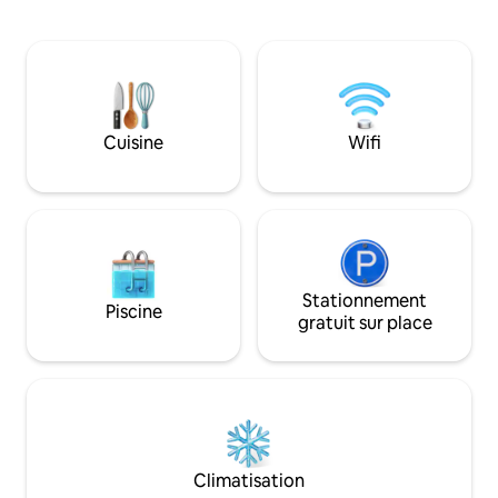
cheminée à gaz intérieure 🍳 Cuisine
Mountain et à seu
entièrement équipée avec tout le
PHX, du centre-vil
nécessaire ✨ Design de bon goût avec
Parking gratuit sur place. Pr
finitions/accessoires haut de gamme
promenade à pied 
Tant de choses à apprécier, vous ne
notamment Postin
voudrez pas partir ! Mais si vous le faites :
et Century Grand
à 20 min de Sky Harbor, Scottsdale et
piscine communau
Cuisine
Wifi
des meilleurs golfs comme Lookout
détendre après u
Mountain. Ambiance de complexe
d'exploration. Cet
hôtelier dans le quartier calme de N
logement idéal po
Central Phoenix – idéal pour les familles
et les golfeurs
Stationnement
Piscine
gratuit sur place
Climatisation