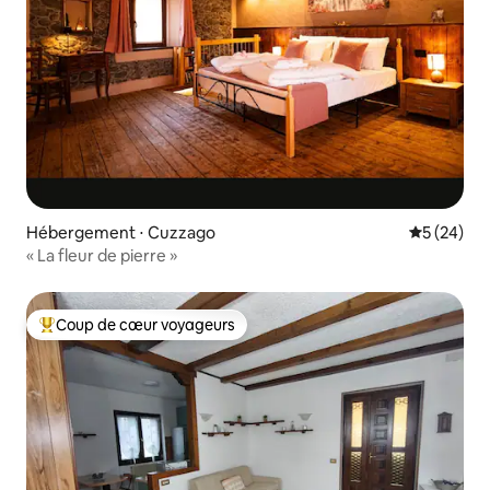
Hébergement ⋅ Cuzzago
Évaluation
5 (24)
« La fleur de pierre »
Coup de cœur voyageurs
Coups de cœur voyageurs les plus appréciés