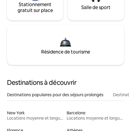
Stationnement
Salle de sport
gratuit sur place
Résidence de tourisme
Destinations à découvrir
Destinations populaires pour des séjours prolongés
Destinati
New York
Barcelone
Locations moyenne et longue durée
Locations moyenne et longue durée
Florence
Athènes