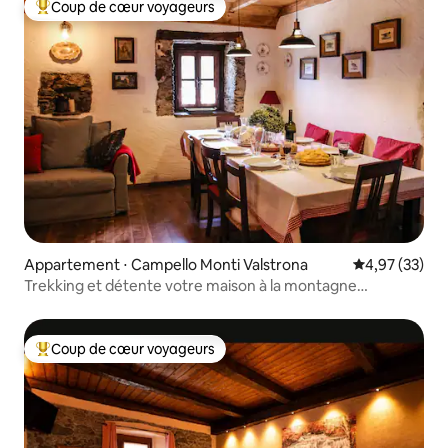
Coup de cœur voyageurs
Coups de cœur voyageurs les plus appréciés
Appartement ⋅ Campello Monti Valstrona
Évaluation mo
4,97 (33)
Trekking et détente votre maison à la montagne
Valstrona
Coup de cœur voyageurs
Coups de cœur voyageurs les plus appréciés