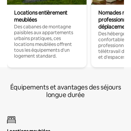
Locations entièrement
Nomades num
meublées
professionnel
déplacement
Des cabanes de montagne
paisibles aux appartements
Des hébergem
urbains pratiques, ces
confortables p
locations meublées offrent
professionnels
tous les équipements d'un
télétravail dis
logement standard.
et d'espaces de
Équipements et avantages des séjours
longue durée