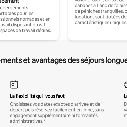
acement
cabanes à flanc de falais
hébergements
de péniches tranquilles, 
rtables pour les
locations sont dotées de
ssionnels nomades et en
caractéristiques uniques
ravail disposant du wifi
espaces de travail dédiés.
ments et avantages des séjours longu
La flexibilité qu'il vous faut
L
Choisissez vos dates exactes d'arrivée et de
D
départ puis réservez facilement en ligne, sans
v
engagement supplémentaire ni formalités
m
administratives.*