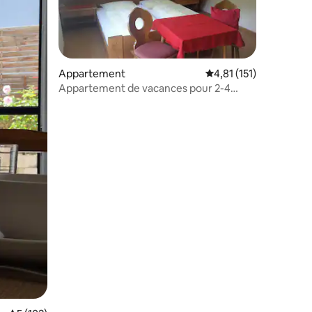
Appartement
Évaluation moyenne su
4,81 (151)
Appartement de vacances pour 2-4
personnes
entaires : 4,5 sur 5