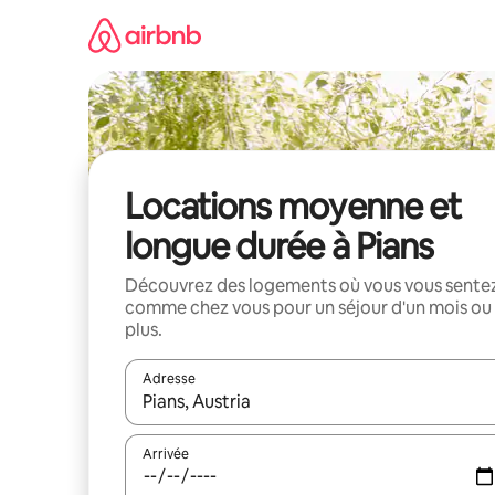
Aller
directement
au
contenu
Locations moyenne et
longue durée à Pians
Découvrez des logements où vous vous sente
comme chez vous pour un séjour d'un mois ou
plus.
Adresse
Lorsque les résultats s'affichent, utilisez les flèc
Arrivée