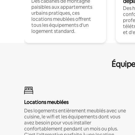
dépl
Des cabanes de montagne
paisibles aux appartements
Des 
urbains pratiques, ces
confo
locations meublées offrent
profe
tous les équipements d'un
télét
logement standard.
et d'
Équipe
Locations meublées
Des logements entièrement meublés avec une
cuisine, le wifi et les équipements dont vous
avez besoin pour vous installer
confortablement pendant un mois ou plus.
C'est l'alternative parfaite à une location