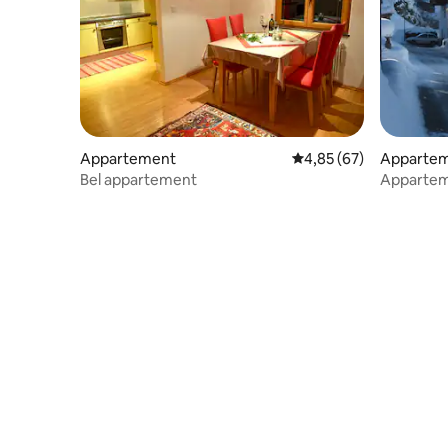
Appartement
Évaluation moyenne sur
4,85 (67)
Apparte
Bel appartement
Apparteme