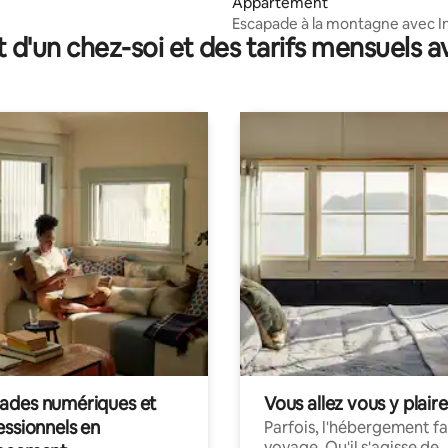
Appartement
Escapade à la montagne avec I
t d'un chez-soi et des tarifs mensuels 
par la fibre et jardin
des numériques et
Vous allez vous y plaire
essionnels en
Parfois, l'hébergement fai
voyage. Qu'il s'agisse de