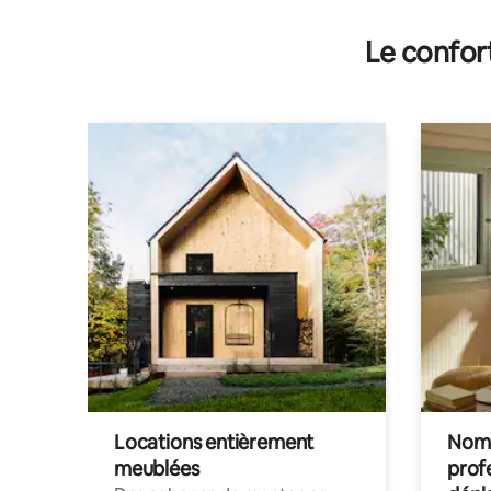
Le confor
Locations entièrement
Noma
meublées
prof