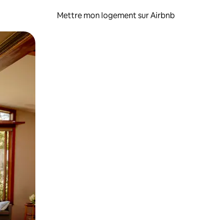
Mettre mon logement sur Airbnb
sant glisser.