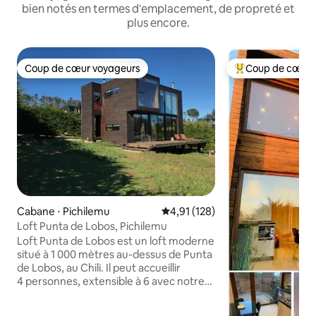
bien notés en termes d'emplacement, de propreté et
plus encore.
Coup de cœur voyageurs
Coup de cœur 
Coup de cœur voyageurs
Coups de cœur vo
Cabane ⋅ Pichilemu
Évaluation moyenne sur la base 
4,91 (128)
Loft Punta de Lobos, Pichilemu
Loft Punta de Lobos est un loft moderne
situé à 1 000 mètres au-dessus de Punta
de Lobos, au Chili. Il peut accueillir
4 personnes, extensible à 6 avec notre
tarif flexible. Profitez d'une vue
imprenable sur la mer et d'une paisible