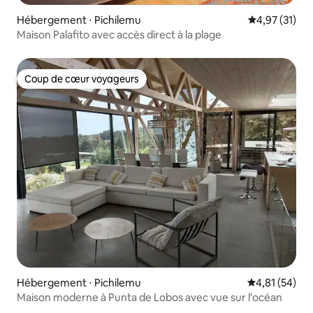
Hébergement ⋅ Pichilemu
Évaluation mo
4,97 (31)
Maison Palafito avec accès direct à la plage
Coup de cœur voyageurs
Coup de cœur voyageurs
Hébergement ⋅ Pichilemu
Évaluation mo
4,81 (54)
Maison moderne à Punta de Lobos avec vue sur l'océan