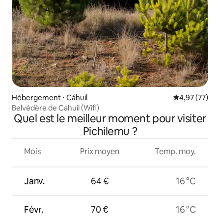
Hébergement ⋅ Cáhuil
Évaluation mo
4,97 (77)
Belvédère de Cahuil (Wifi)
Quel est le meilleur moment pour visiter
Pichilemu ?
Mois
Prix moyen
Temp. moy.
Janv.
64 €
16 °C
Févr.
70 €
16 °C