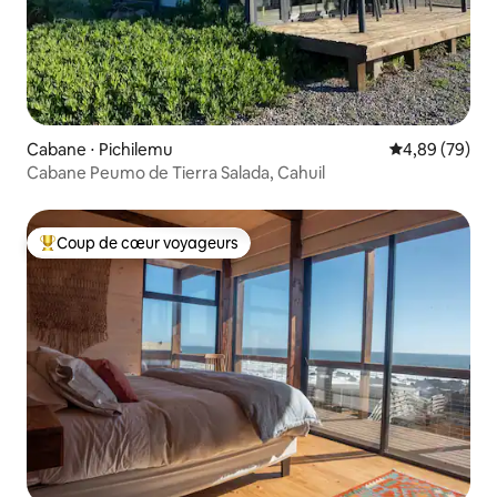
Cabane ⋅ Pichilemu
Évaluation mo
4,89 (79)
Cabane Peumo de Tierra Salada, Cahuil
Coup de cœur voyageurs
Coups de cœur voyageurs les plus appréciés