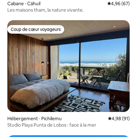
Cabane ⋅ Cáhuil
Évaluation mo
4,96 (67)
Les maisons tham, la nature vivante.
Coup de cœur voyageurs
Coup de cœur voyageurs
Hébergement ⋅ Pichilemu
Évaluation mo
4,98 (91)
Studio Playa Punta de Lobos : face à la mer