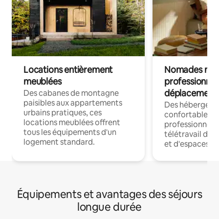
Locations entièrement
Nomades num
meublées
professionnel
déplacement
Des cabanes de montagne
paisibles aux appartements
Des hébergem
urbains pratiques, ces
confortables p
locations meublées offrent
professionnels
tous les équipements d'un
télétravail dis
logement standard.
et d'espaces de
Équipements et avantages des séjours
longue durée