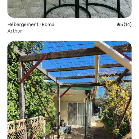
Hébergement ⋅ Roma
Évaluation
5 (14)
Arthur