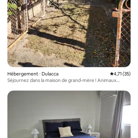
Hébergement ⋅ Dulacca
Évaluation mo
4,71 (35)
Séjournez dans la maison de grand-mère ! Animaux
acceptés, 9 personnes