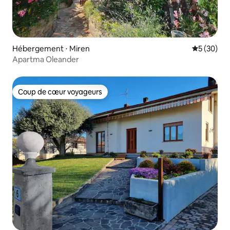
Hébergement ⋅ Miren
Évaluation
5 (30)
Apartma Oleander
Coup de cœur voyageurs
Coup de cœur voyageurs