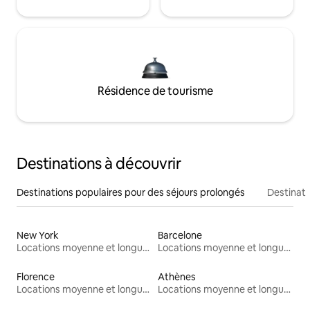
Résidence de tourisme
Destinations à découvrir
Destinations populaires pour des séjours prolongés
Destinati
New York
Barcelone
Locations moyenne et longue durée
Locations moyenne et longue durée
Florence
Athènes
Locations moyenne et longue durée
Locations moyenne et longue durée