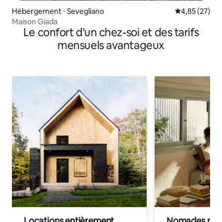
Hébergement ⋅ Sevegliano
Évaluation mo
4,85 (27)
Maison Giada
Le confort d'un chez-soi et des tarifs
mensuels avantageux
Locations entièrement
Nomades num