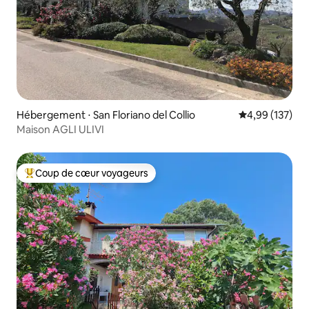
Hébergement ⋅ San Floriano del Collio
Évaluation moy
4,99 (137)
Maison AGLI ULIVI
Coup de cœur voyageurs
Coups de cœur voyageurs les plus appréciés