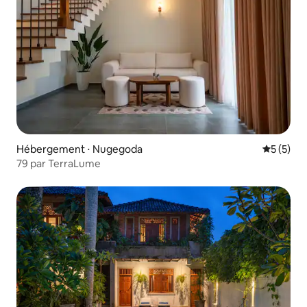
Hébergement ⋅ Nugegoda
Évaluatio
5 (5)
79 par TerraLume