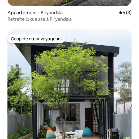
Appartement ⋅ Piliyandala
Évaluatio
5 (3)
Retraite luxueuse à Piliyandala
Coup de cœur voyageurs
Coup de cœur voyageurs