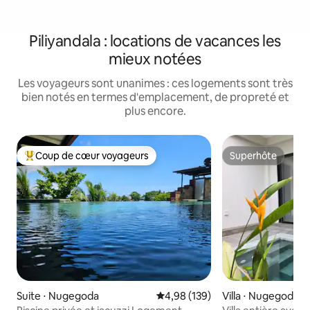
Piliyandala : locations de vacances les
mieux notées
Les voyageurs sont unanimes : ces logements sont très
bien notés en termes d'emplacement, de propreté et
plus encore.
Coup de cœur voyageurs
Superhôte
Coups de cœur voyageurs les plus appréciés
Superhôte
Suite ⋅ Nugegoda
Évaluation moyenne sur la base 
4,98 (139)
Villa ⋅ Nugegoda