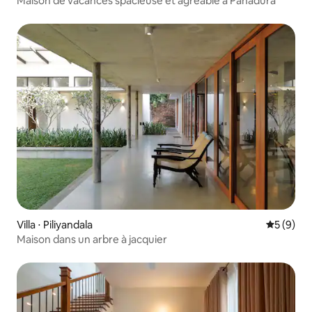
Maison de vacances spacieuse et agréable à Panadura
Villa ⋅ Piliyandala
Évaluatio
5 (9)
Maison dans un arbre à jacquier