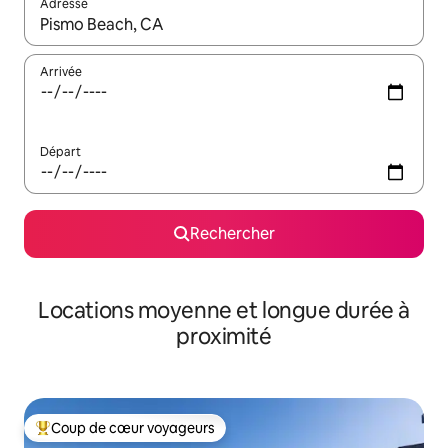
Adresse
Lorsque les résultats s'affichent, utilisez les flèches vers le hau
Arrivée
Départ
Rechercher
Locations moyenne et longue durée à
proximité
Coup de cœur voyageurs
Coups de cœur voyageurs les plus appréciés