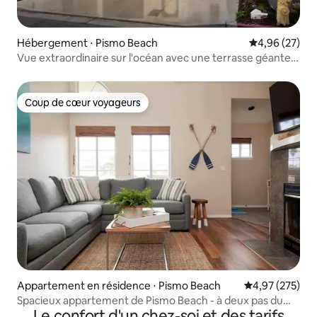
Hébergement ⋅ Pismo Beach
Évaluation mo
4,96 (27)
Vue extraordinaire sur l'océan avec une terrasse géante
sur le toit !
Coup de cœur voyageurs
Coup de cœur voyageurs
Appartement en résidence ⋅ Pismo Beach
Évaluation moy
4,97 (275)
Spacieux appartement de Pismo Beach - à deux pas du
Le confort d'un chez-soi et des tarifs
sable et des loisirs !