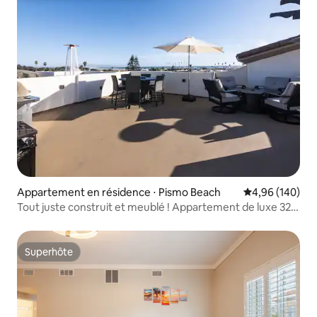
Appartement en résidence ⋅ Pismo Beach
Évaluation moy
4,96 (140)
Tout juste construit et meublé ! Appartement de luxe 326
Stimson
Superhôte
Superhôte