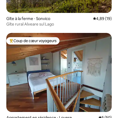
Gîte à la ferme ⋅ Sonvico
Évaluation mo
4,89 (19)
Gîte rural Alveare sul Lago
Coup de cœur voyageurs
Coups de cœur voyageurs les plus appréciés
Appartement en résidence ⋅ Lovere
Évaluation
5 (50)