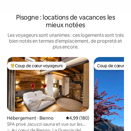
Pisogne : locations de vacances les
mieux notées
Les voyageurs sont unanimes : ces logements sont très
bien notés en termes d'emplacement, de propreté et
plus encore.
Coup de cœur voyageurs
Coup de cœur vo
Coups de cœur voyageurs les plus appréciés
Coup de cœur vo
Hébergement ⋅ Bienno
Évaluation moyenne sur la base 
4,99 (180)
SPA privé Jacuzzi sauna et vue sur les
Alpes Luxury Home
✨ Au cœur de Bienno, La Quercia del