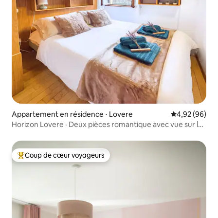
Appartement en résidence ⋅ Lovere
Évaluation mo
4,92 (96)
Horizon Lovere · Deux pièces romantique avec vue sur le
lac
Coup de cœur voyageurs
Coups de cœur voyageurs les plus appréciés