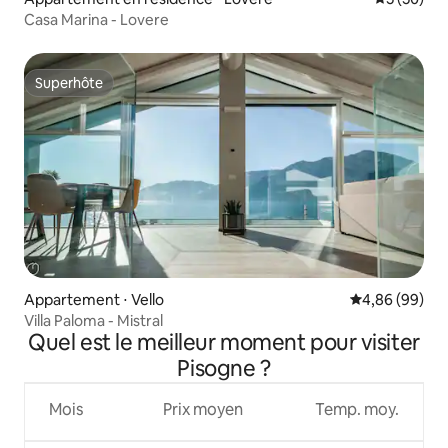
Casa Marina - Lovere
Superhôte
Superhôte
Appartement ⋅ Vello
Évaluation mo
4,86 (99)
Villa Paloma - Mistral
Quel est le meilleur moment pour visiter
Pisogne ?
Mois
Prix moyen
Temp. moy.