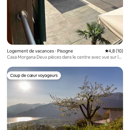
Logement de vacances ⋅ Pisogne
Évaluation m
4,8 (10)
Casa Morgana Deux pièces dans le centre avec vue sur le
lac
Coup de cœur voyageurs
Coup de cœur voyageurs