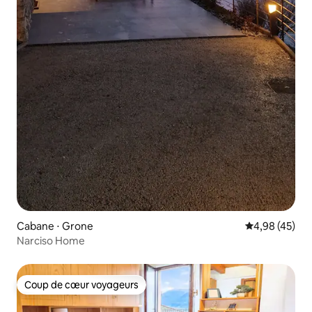
Cabane ⋅ Grone
Évaluation mo
4,98 (45)
Narciso Home
Coup de cœur voyageurs
Coup de cœur voyageurs